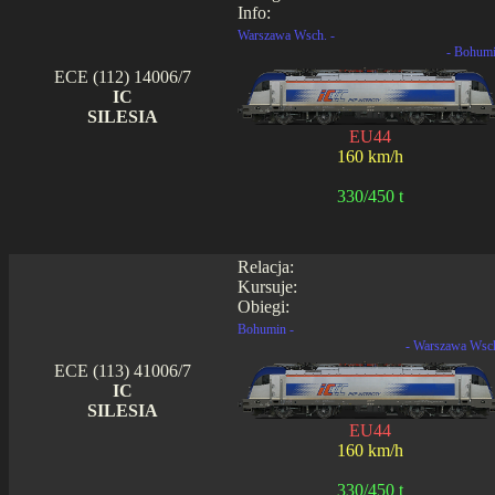
Info:
Warszawa Wsch. -
- Bohum
ECE (112) 14006/7
IC
SILESIA
EU44
160 km/h
330/450 t
Relacja:
Kursuje:
Obiegi:
Bohumin -
- Warszawa Wsc
ECE (113) 41006/7
IC
SILESIA
EU44
160 km/h
330/450 t