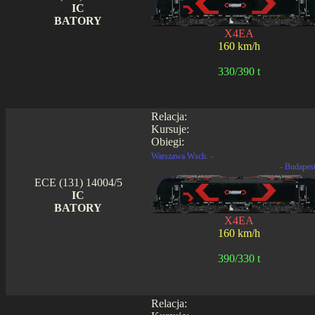
IC
BATORY
X4EA
160 km/h
330/390 t
Relacja:
Kursuje:
Obiegi:
Warszawa Wsch. -
- Budapes
ECE (131) 14004/5
IC
BATORY
X4EA
160 km/h
390/330 t
Relacja: