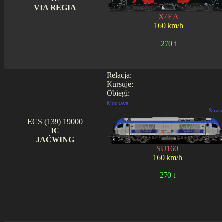
VIA REGIA
X4EA
160 km/h
270 t
Relacja:
Kursuje:
Obiegi:
Mockava -
- Suwa
ECS (139) 19000
IC
JAĆWING
SU160
160 km/h
270 t