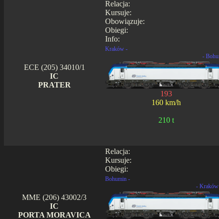
Relacja:
Kursuje:
Obowiązuje:
Obiegi:
Info:
Kraków -
- Bohu
ECE (205) 34010/1
IC
PRATER
193
160 km/h
210 t
Relacja:
Kursuje:
Obiegi:
Bohumin -
- Kraków
MME (206) 43002/3
IC
PORTA MORAVICA