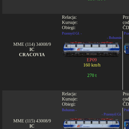
Relacja:
Prz
Kursuje:
cod
Obiegi:
ČD 
Przemyśl Gł. -
Prz
- Bohumin
MME (114) 34008/9
IC
CRACOVIA
EP09
160 km/h
270 t
Relacja:
Pra
Kursuje:
cod
Obiegi:
ČD 
Bohumin -
Prah
- Przemyśl Gł.
MME (115) 43008/9
IC