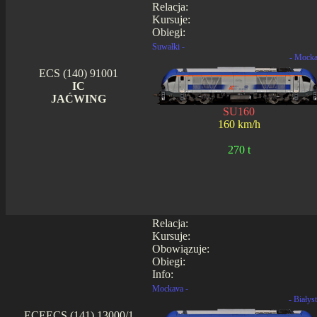
Relacja:
Kursuje:
Obiegi:
Suwałki -
- Mock
ECS (140) 91001
IC
JAĆWING
SU160
160 km/h
270 t
Relacja:
Kursuje:
Obowiązuje:
Obiegi:
Info:
Mockava -
- Białys
ECEECS (141) 13000/1