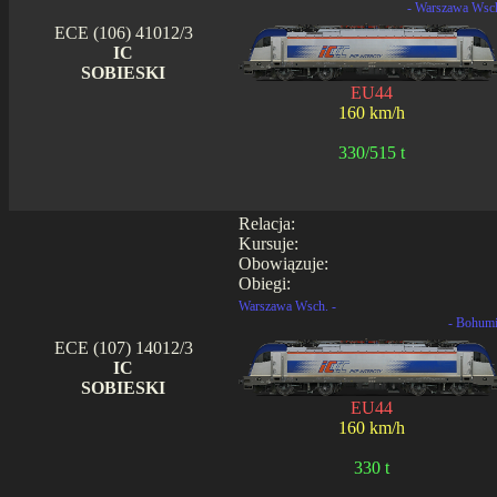
- Warszawa Wsc
ECE (106) 41012/3
IC
SOBIESKI
EU44
160 km/h
330/515 t
Relacja:
Kursuje:
Obowiązuje:
Obiegi:
Warszawa Wsch. -
- Bohum
ECE (107) 14012/3
IC
SOBIESKI
EU44
160 km/h
330 t