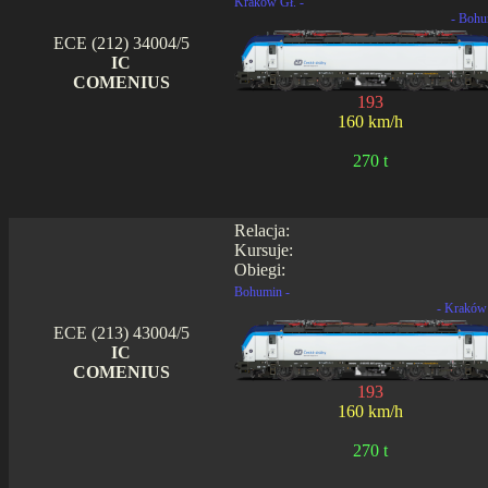
Kraków Gł. -
- Bohu
ECE (212) 34004/5
IC
COMENIUS
193
160 km/h
270 t
Relacja:
Kursuje:
Obiegi:
Bohumin -
- Kraków
ECE (213) 43004/5
IC
COMENIUS
193
160 km/h
270 t