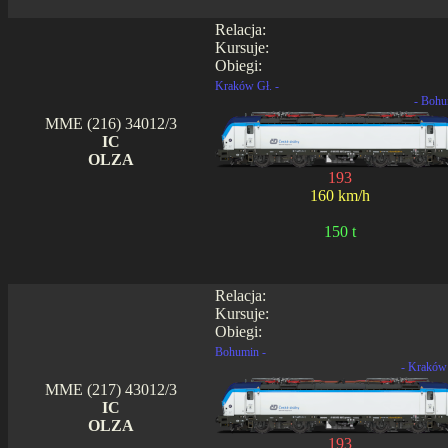
Relacja:
Kursuje:
Obiegi:
Kraków Gł. -
- Bohu
MME (216) 34012/3
IC
OLZA
193
160 km/h
150 t
Relacja:
Kursuje:
Obiegi:
Bohumin -
- Kraków
MME (217) 43012/3
IC
OLZA
193