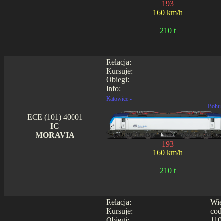
193
160 km/h
210 t
Relacja:
Kursuje:
Obiegi:
Info:
Katowice -
- Bohu
ECE (101) 40001
IC
MORAVIA
193
160 km/h
210 t
Relacja:
Wie
Kursuje:
cod
Obiegi:
110