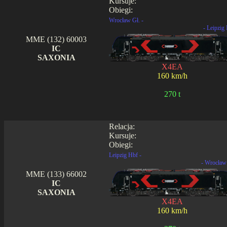
Kursuje:
Obiegi:
Wrocław Gł. -
- Leipzig
MME (132) 60003
IC
SAXONIA
X4EA
160 km/h
270 t
Relacja:
Kursuje:
Obiegi:
Leipzig Hbf -
- Wrocław
MME (133) 66002
IC
SAXONIA
X4EA
160 km/h