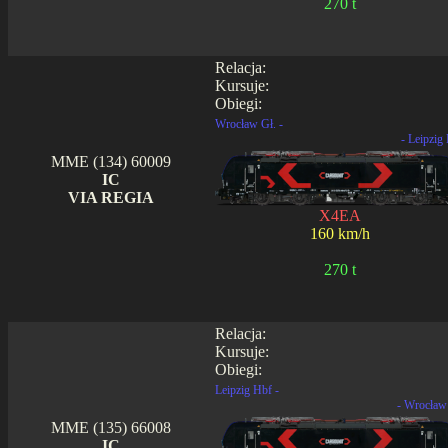
270 t
Relacja:
Kursuje:
Obiegi:
Wrocław Gł. -
- Leipzig
MME (134) 60009
IC
VIA REGIA
X4EA
160 km/h
270 t
Relacja:
Kursuje:
Obiegi:
Leipzig Hbf -
- Wrocław
MME (135) 66008
IC