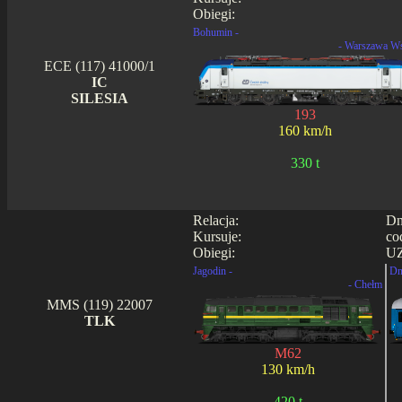
Obiegi:
Bohumin -
- Warszawa W
ECE (117) 41000/1
IC
SILESIA
193
160 km/h
330 t
Relacja:
Dn
Kursuje:
co
Obiegi:
UZ
Jagodin -
Dn
- Chełm
MMS (119) 22007
TLK
M62
130 km/h
420 t