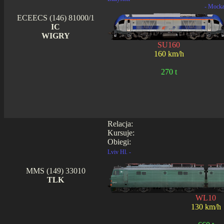
- Mock
ECEECS (146) 81000/1
IC
WIGRY
SU160
160 km/h
270 t
Relacja:
Kursuje:
Obiegi:
Lviv Hl. -
MMS (149) 33010
TLK
WL10
130 km/h