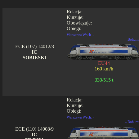
Relacja:
Kursuje:
Obowiązuje:
Obiegi:
Warszawa Wsch. -
- Bohum
ECE (107) 14012/3
IC
SOBIESKI
EU44
160 km/h
330/515 t
Relacja:
Kursuje:
Obiegi:
Warszawa Wsch. -
- Bohum
ECE (110) 14008/9
IC