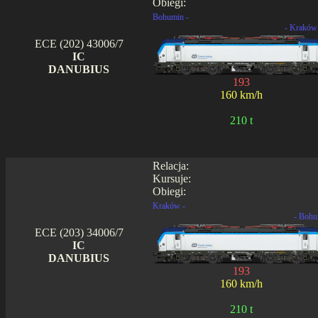
Obiegi:
Bohumin -
- Kraków
ECE (202) 43006/7
IC
DANUBIUS
193
160 km/h
210 t
Relacja:
Kursuje:
Obiegi:
Kraków -
- Bohu
ECE (203) 34006/7
IC
DANUBIUS
193
160 km/h
210 t