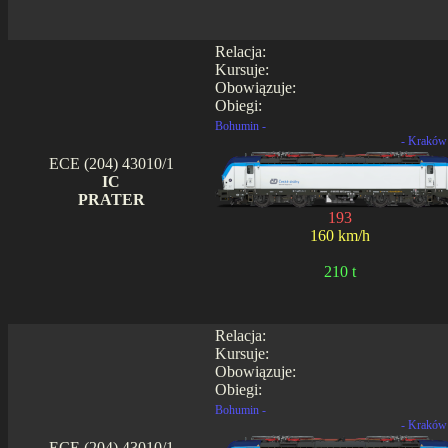
Relacja:
Kursuje:
Obowiązuje:
Obiegi:
Bohumin -
- Kraków
ECE (204) 43010/1
IC
PRATER
193
160 km/h
210 t
Relacja:
Kursuje:
Obowiązuje:
Obiegi:
Bohumin -
- Kraków
ECE (204) 43010/1