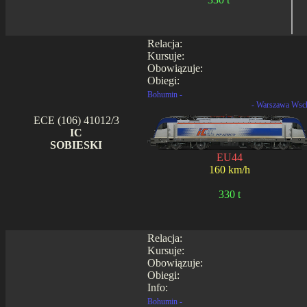
Relacja:
Kursuje:
Obowiązuje:
Obiegi:
Bohumin -
- Warszawa Wsc
ECE (106) 41012/3
IC
SOBIESKI
EU44
160 km/h
330 t
Relacja:
Kursuje:
Obowiązuje:
Obiegi:
Info:
Bohumin -