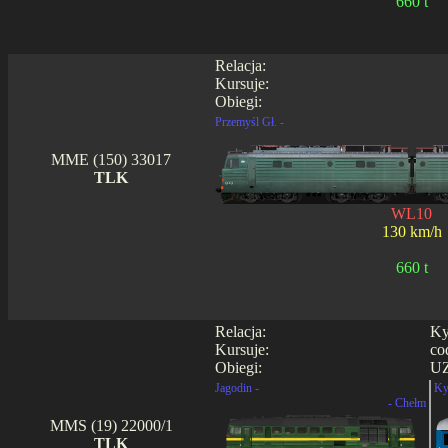
660 t
Relacja:
Kursuje:
Obiegi:
Przemyśl Gł. -
MME (150) 33017
TLK
WL10
130 km/h
660 t
Relacja:
Ky
Kursuje:
co
Obiegi:
UZ
Jagodin -
Ky
- Chełm
MMS (19) 22000/1
TLK