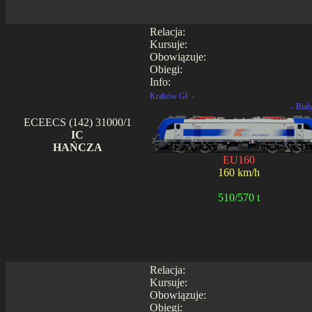
Relacja:
Kursuje:
Obowiązuje:
Obiegi:
Info:
Kraków Gł. -
- Biał
ECEECS (142) 31000/1
IC
HAŃCZA
EU160
160 km/h
510/570 t
Relacja:
Kursuje:
Obowiązuje:
Obiegi: