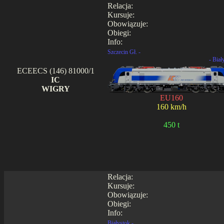
Relacja:
Kursuje:
Obowiązuje:
Obiegi:
Info:
Szczecin Gł. -
- Biał
ECEECS (146) 81000/1
IC
WIGRY
EU160
160 km/h
450 t
Relacja:
Kursuje:
Obowiązuje:
Obiegi:
Info:
Białystok -