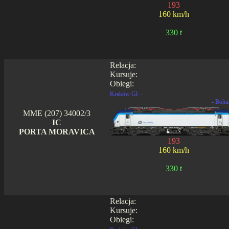
193
160 km/h
330 t
Relacja:
Kursuje:
Obiegi:
Kraków Gł. -
- Bohu
MME (207) 34002/3
IC
PORTA MORAVICA
193
160 km/h
330 t
Relacja:
Kursuje:
Obiegi: