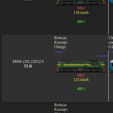
M62
130 km/h
480 t
Relacja:
Ch
Kursuje:
co
Obiegi:
UZ
Chełm -
Ch
- Jaqodin
MMS (20) 22012/3
TLK
M62
125 km/h
480 t
Relacja:
Kursuje: