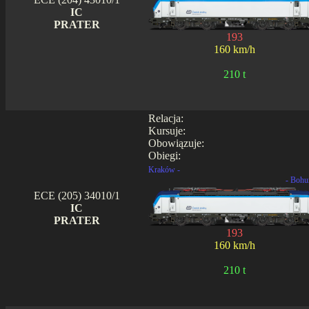
IC
PRATER
193
160 km/h
210 t
Relacja:
Kursuje:
Obowiązuje:
Obiegi:
Kraków -
- Bohu
ECE (205) 34010/1
IC
PRATER
193
160 km/h
210 t