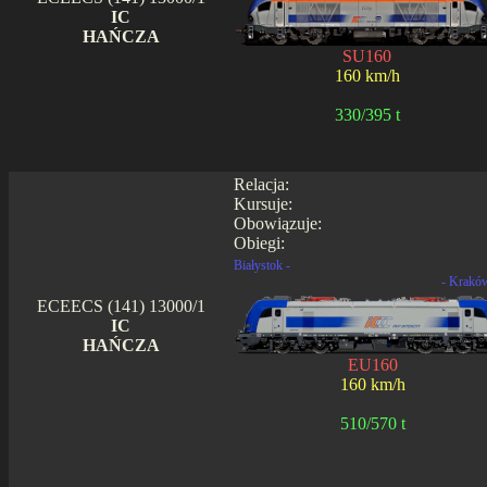
IC
HAŃCZA
SU160
160 km/h
330/395 t
Relacja:
Kursuje:
Obowiązuje:
Obiegi:
Białystok -
- Krakó
ECEECS (141) 13000/1
IC
HAŃCZA
EU160
160 km/h
510/570 t