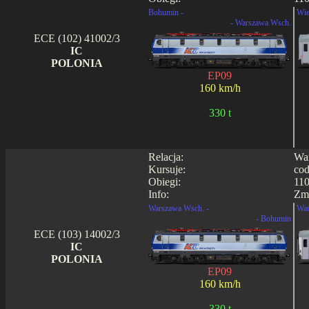
Bohumin -
Wie
- Warszawa Wsch.
ECE (102) 41002/3
IC
POLONIA
EP09
160 km/h
330 t
Relacja:
War
Kursuje:
cod
Obiegi:
110
Info:
Zmi
Warszawa Wsch. -
War
- Bohumin
ECE (103) 14002/3
IC
POLONIA
EP09
160 km/h
330 t