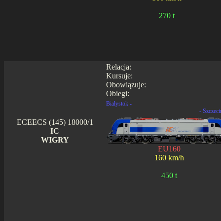
270 t
Relacja:
Kursuje:
Obowiązuje:
Obiegi:
Białystok -
- Szczeci
ECEECS (145) 18000/1
IC
WIGRY
EU160
160 km/h
450 t