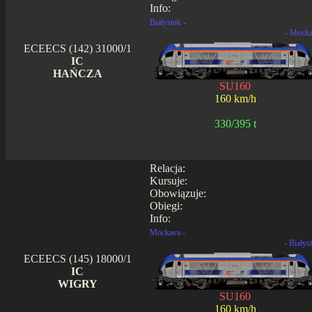
Info:
Białystok -
- Mock
ECEECS (142) 31000/1
IC
HAŃCZA
SU160
160 km/h
330/395 t
Relacja:
Kursuje:
Obowiązuje:
Obiegi:
Info:
Mockava -
- Białys
ECEECS (145) 18000/1
IC
WIGRY
SU160
160 km/h