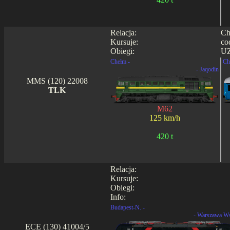
Relacja:
Ch
Kursuje:
co
Obiegi:
UZ
Chełm -
Ch
- Jaqodin
MMS (120) 22008
TLK
M62
125 km/h
420 t
Relacja:
Kursuje:
Obiegi:
Info:
Budapest-N. -
- Warszawa W
ECE (130) 41004/5