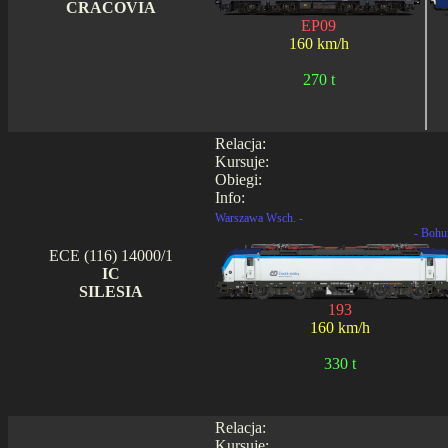
CRACOVIA
EP09
160 km/h
270 t
Relacja:
Kursuje:
Obiegi:
Info:
Warszawa Wsch. -
- Bohu
ECE (116) 14000/1
IC
SILESIA
193
160 km/h
330 t
Relacja:
Kursuje: