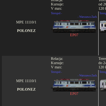
Kursuje:
od 26
V max:
120 
Terespol -
Teres
- Warszawa Zach.
MPE 11110/1
POLONEZ
EP07
Relacja:
Tere
Kursuje:
do 24
V max:
120 
Terespol -
Teres
- Warszawa Zach.
MPE 11110/1
POLONEZ
EP07