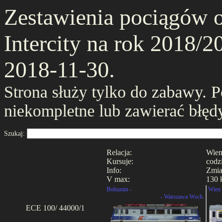
Zestawienia pociągów 
Intercity na rok 2018/20
2018-11-30.
Strona służy tylko do zabawy. 
niekompletne lub zawierać błęd
Szukaj:
Relacja:
Wien
Kursuje:
codz
Info:
Zmia
V max:
130 
Bohumin -
Wien 
- Warszawa Wsch.
ECE 100/ 44000/1