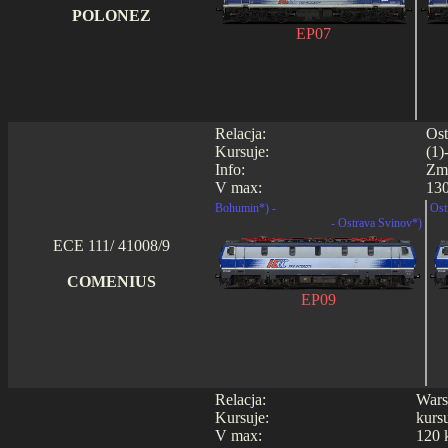
POLONEZ
EP07
Relacja:
Ost
Kursuje:
(1)
Info:
Zmi
V max:
130
Bohumin*) -
Ost
- Ostrava Svinov*)
ECE 111/ 41008/9
COMENIUS
EP09
Relacja:
Wars
Kursuje:
kurs
V max:
120 