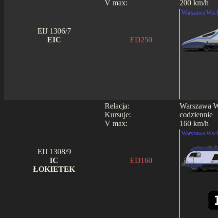
V max:
200 km/h
Warszawa Wsch
EIJ 1306/7
EIC
ED250
Relacja:
Warszawa Ws
Kursuje:
codziennie
V max:
160 km/h
Warszawa Wsch
EIJ 1308/9
IC
ED160
ŁOKIETEK