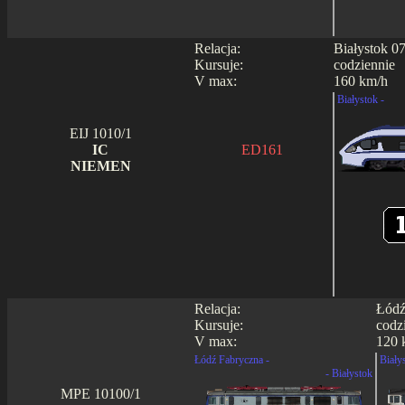
Relacja:
Białystok 0
Kursuje:
codziennie
V max:
160 km/h
Białystok -
EIJ 1010/1
IC
ED161
NIEMEN
Relacja:
Łódź
Kursuje:
codz
V max:
120 
Łódź Fabryczna -
Biały
- Białystok
MPE 10100/1