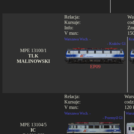
Relacja:
War
Kursuje:
cod
Info:
Zmi
V max:
15
Warszawa Wsch. -
Kra
- Kraków Gł.
MPE 13100/1
TLK
MALINOWSKI
EP09
Relacja:
Wars
Kursuje:
codz
V max:
120 
Warszawa Wsch. -
Warsz
- Przemyśl Gł.
MPE 13104/5
IC