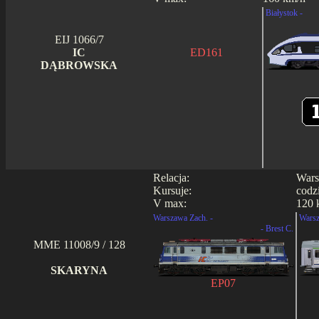
Białystok -
EIJ 1066/7
IC
ED161
DĄBROWSKA
Relacja:
Wars
Kursuje:
codz
V max:
120 
Warszawa Zach. -
Warsz
- Brest C.
MME 11008/9 / 128
SKARYNA
EP07