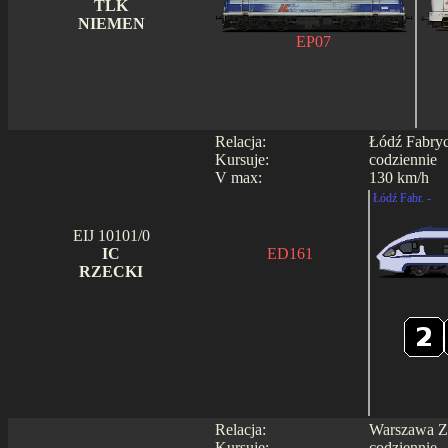
TLK
NIEMEN
EP07
Relacja:
Łódź Fabryc
Kursuje:
codziennie
V max:
130 km/h
Łódź Fabr. -
EIJ 10101/0
IC
ED161
RZECKI
Relacja:
Warszawa Za
Kursuje:
codziennie