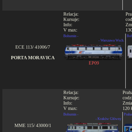
Relacja:
Pra
Kursuje:
cod
Info:
Zmi
V max:
130
Bohumin -
Boh
- Warszawa Wsch.
ECE 113/ 41006/7
PORTA MORAVICA
EP09
Relacja:
Prah
Kursuje:
codz
Info:
Zmia
V max:
120 
Bohumin -
Praha 
- Kraków Główny
MME 115/ 43000/1