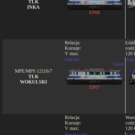
TLK
INKA
EP08
Relacja:
Łódź
Kursuje:
codz
V max:
120 
Łódź Fabr. -
Łukó
- Łuków
MPE/MPS 12116/7
TLK
WOKULSKI
EP07
Relacja:
Wars
Kursuje:
codz
V max:
120 
Warszawa Zach. -
Łukó