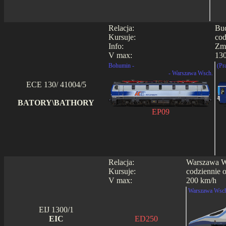
Relacja:
Bud
Kursuje:
cod
Info:
Zmi
V max:
130
Bohumin -
(Pr
- Warszawa Wsch.
ECE 130/ 41004/5
BATORY\BATHORY
EP09
Relacja:
Warszawa Ws
Kursuje:
codziennie 
V max:
200 km/h
Warszawa Wsch
EIJ 1300/1
EIC
ED250