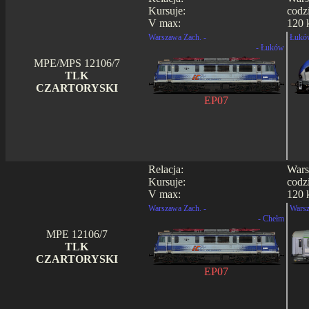
Kursuje:
codz
V max:
120 
Warszawa Zach. -
Łukó
- Łuków
MPE/MPS 12106/7
TLK
CZARTORYSKI
EP07
Relacja:
Wars
Kursuje:
codz
V max:
120 
Warszawa Zach. -
Warsz
- Chełm
MPE 12106/7
TLK
CZARTORYSKI
EP07