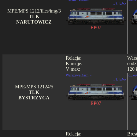
- Łuków
MPE/MPS 1212/files/img/3
TLK
NARUTOWICZ
EP07
Relacja:
Wars
Kursuje:
codz
V max:
120 
Warszawa Zach. -
Łukó
- Łuków
MPE/MPS 12124/5
TLK
BYSTRZYCA
EP07
Relacja:
Bres