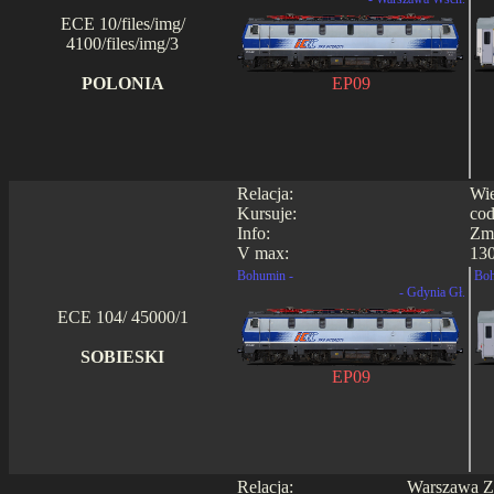
ECE 10/files/img/
4100/files/img/3
POLONIA
EP09
Relacja:
Wie
Kursuje:
cod
Info:
Zmi
V max:
130
Bohumin -
Boh
- Gdynia Gł.
ECE 104/ 45000/1
SOBIESKI
EP09
Relacja:
Warszawa Za