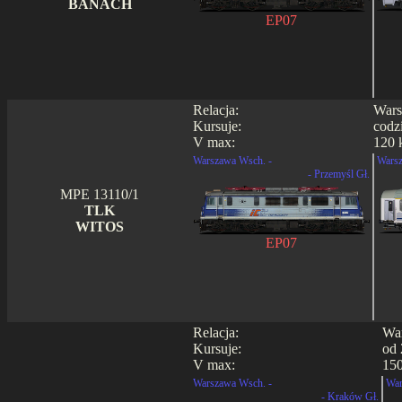
BANACH
EP07
Relacja:
Wars
Kursuje:
codz
V max:
120 
Warszawa Wsch. -
Warsz
- Przemyśl Gł.
MPE 13110/1
TLK
WITOS
EP07
Relacja:
War
Kursuje:
od 
V max:
15
Warszawa Wsch. -
War
- Kraków Gł.