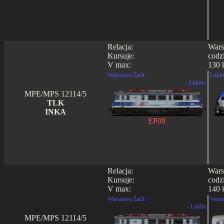
Relacja:
Wars
Kursuje:
codz
V max:
130 
Warszawa Zach. -
Łukó
- Łuków
MPE/MPS 12114/5
TLK
INKA
EP08
Relacja:
Wars
Kursuje:
codz
V max:
140 
Warszawa Zach. -
Warsz
- Lublin
MPE/MPS 12114/5