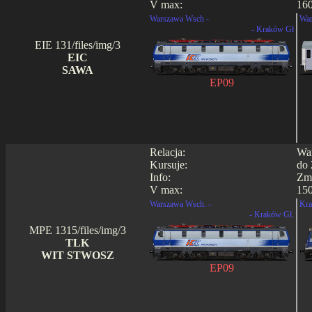
V max:
16
Warszawa Wsch -
War
- Kraków Gł
EIE 131/files/img/3
EIC
SAWA
EP09
Relacja:
War
Kursuje:
do 
Info:
Zmi
V max:
15
Warszawa Wsch. -
Kra
- Kraków Gł.
MPE 1315/files/img/3
TLK
WIT STWOSZ
EP09