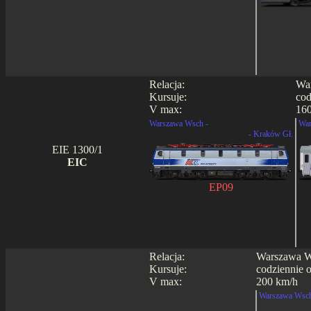
Relacja:
War
Kursuje:
cod
V max:
16
Warszawa Wsch -
War
- Kraków Gł.
EIE 1300/1
EIC
EP09
Relacja:
Warszawa Ws
Kursuje:
codziennie 
V max:
200 km/h
Warszawa Wsch