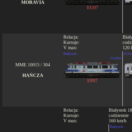
MORAVIA
EU07
Relacja:
Biał
Kursuje:
codzi
V max:
120 
Białystok -
(Gliw
- Grodno
MME 10015 / 304
HAŃCZA
EP07
Relacja:
Białystok 1
Kursuje:
codziennie
V max:
160 km/h
Białystok -