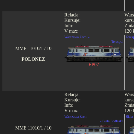
Relacja:
Wars
Kursuje:
kursu
Info:
Zmia
V max:
120 
Warszawa Zach. -
Teres
- Terespol
MME 11010/1 / 10
POLONEZ
EP07
Relacja:
Wars
Kursuje:
kurs
Info:
Zmia
V max:
120 
Warszawa Zach. -
Biała
- Biała Podlaska
MME 11010/1 / 10