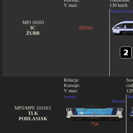
V max:
130 km/h
Warszawa Zach.
MPJ 10103
IC
ED161
ŻUBR
Relacja:
Suw
Kursuje:
cod
V max:
120
Suwałki -
Biał
- Białystok
MPS/MPE 10110/1
TLK
PODLASIAK
754