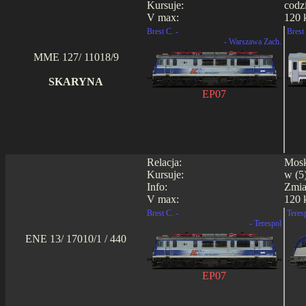
Kursuje:
codz
V max:
120 
Brest C. -
Brest 
- Warszawa Zach.
MME 127/ 11018/9
SKARYNA
EP07
Relacja:
Mosk
Kursuje:
w (5)
Info:
Zmia
V max:
120 
Brest C. -
Teres
- Terespol
ENE 13/ 17010/1 / 440
EP07