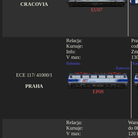
CRACOVIA
EU07
Relacja:
Pra
Kursuje:
cod
Info:
Zmi
V max:
130
Bohumin -
Kat
- Katowice
ECE 117/ 41000/1
PRAHA
EP09
Relacja:
Wars
Kursuje:
do 0
V max:
120 