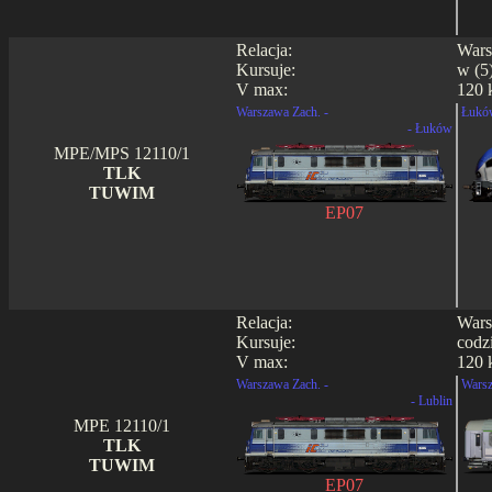
Relacja:
Wars
Kursuje:
w (5
V max:
120 
Warszawa Zach. -
Łukó
- Łuków
MPE/MPS 12110/1
TLK
TUWIM
EP07
Relacja:
Wars
Kursuje:
codz
V max:
120 
Warszawa Zach. -
Warsz
- Lublin
MPE 12110/1
TLK
TUWIM
EP07