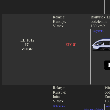
Relacja:
Białystok 1
Kursuje:
codziennie
V max:
130 km/h
Białystok -
EIJ 1012
IC
ED161
ŻUBR
Relacja:
Wie
Kursuje:
cod
Info:
Zmi
V max:
130
Bohumin -
Wie
- Warszawa Wsch.