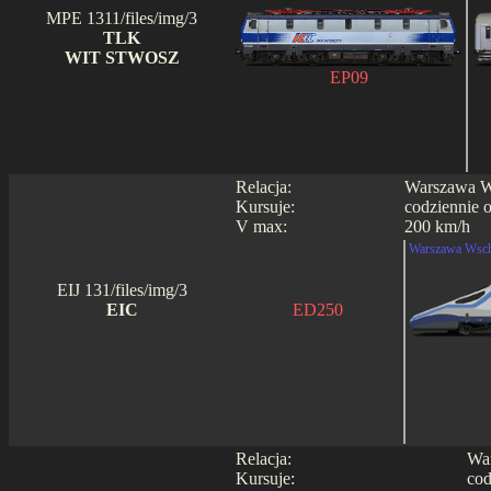
MPE 1311/files/img/3
TLK
WIT STWOSZ
EP09
Relacja:
Warszawa Ws
Kursuje:
codziennie 
V max:
200 km/h
Warszawa Wsch
EIJ 131/files/img/3
EIC
ED250
Relacja:
War
Kursuje:
cod