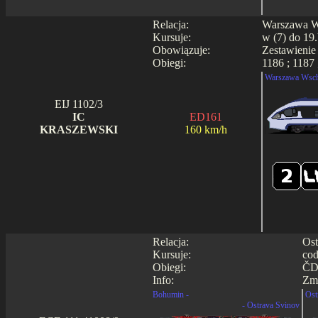
Relacja:
Warszawa Ws
Kursuje:
w (7) do 19.
Obowiązuje:
Zestawienie
Obiegi:
1186 ; 1187 
Warszawa Wsch
EIJ 1102/3
IC
ED161
KRASZEWSKI
160 km/h
Relacja:
Ost
Kursuje:
cod
Obiegi:
ČD
Info:
Zmi
Bohumin -
Ost
- Ostrava Svinov