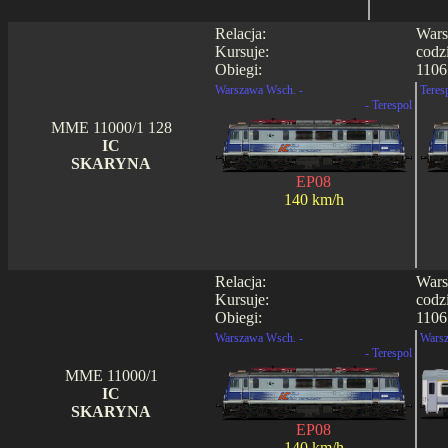
Relacja:
Wars
Kursuje:
codz
Obiegi:
1106
Warszawa Wsch. -
Teres
- Terespol
MME 11000/1 128
IC
SKARYNA
EP08
140 km/h
Relacja:
Wars
Kursuje:
codz
Obiegi:
1106 
Warszawa Wsch. -
Warsz
- Terespol
MME 11000/1
IC
SKARYNA
EP08
140 km/h