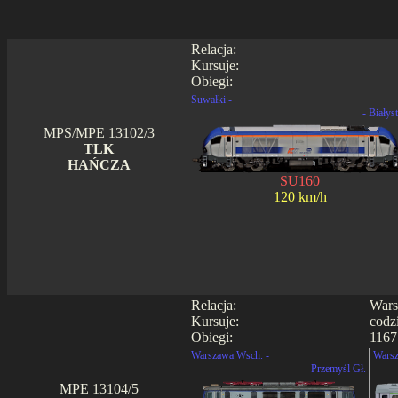
Relacja:
Kursuje:
Obiegi:
Suwałki -
- Białys
MPS/MPE 13102/3
TLK
HAŃCZA
SU160
120 km/h
Relacja:
Wars
Kursuje:
codz
Obiegi:
1167
Warszawa Wsch. -
Warsz
- Przemyśl Gł.
MPE 13104/5