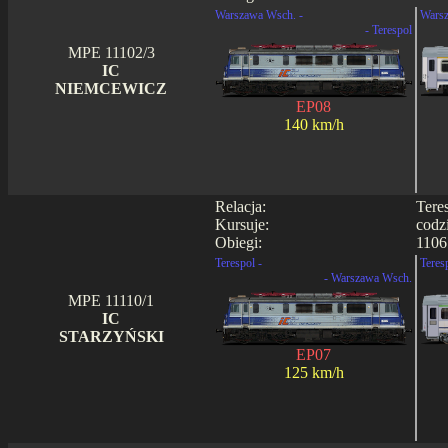
Warszawa Wsch. -
Warsz
- Terespol
MPE 11102/3
IC
NIEMCEWICZ
EP08
140 km/h
Relacja:
Tere
Kursuje:
codz
Obiegi:
1106 
Terespol -
Teres
- Warszawa Wsch.
MPE 11110/1
IC
STARZYŃSKI
EP07
125 km/h