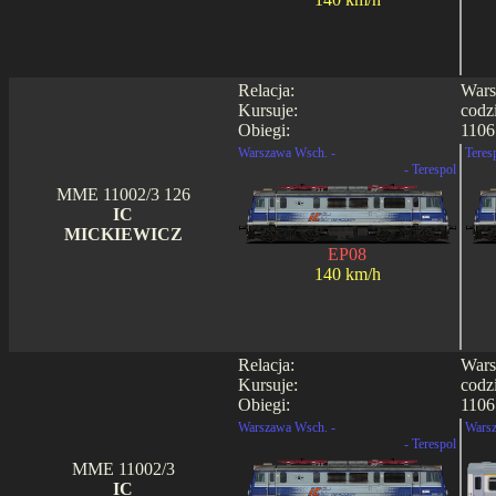
Relacja:
Wars
Kursuje:
codz
Obiegi:
1106
Warszawa Wsch. -
Teres
- Terespol
MME 11002/3 126
IC
MICKIEWICZ
EP08
140 km/h
Relacja:
Wars
Kursuje:
codz
Obiegi:
1106 
Warszawa Wsch. -
Warsz
- Terespol
MME 11002/3
IC