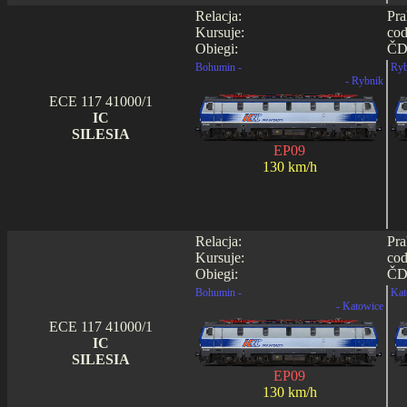
Relacja:
Pra
Kursuje:
cod
Obiegi:
ČD0
Bohumin -
Ryb
- Rybnik
ECE 117 41000/1
IC
SILESIA
EP09
130 km/h
Relacja:
Pra
Kursuje:
cod
Obiegi:
ČD0
Bohumin -
Kat
- Katowice
ECE 117 41000/1
IC
SILESIA
EP09
130 km/h