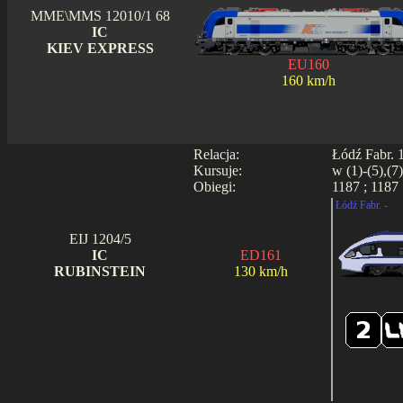
MME\MMS 12010/1 68
IC
KIEV EXPRESS
EU160
160 km/h
Relacja:
Łódź Fabr. 1
Kursuje:
w (1)-(5),(7
Obiegi:
1187 ; 1187 
Łódź Fabr. -
EIJ 1204/5
IC
ED161
RUBINSTEIN
130 km/h