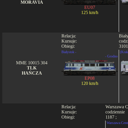
MORAVIA
EU07
125 km/h
Relacja:
Biał
Kursuje:
codz
Obiegi:
3101
Białystok -
(Krak
- Grodno
MME 10015 304
TLK
HAŃCZA
EP08
120 km/h
Relacja:
Warszawa Ce
Kursuje:
codziennie
Obiegi:
1187 ;
Warszawa Centr