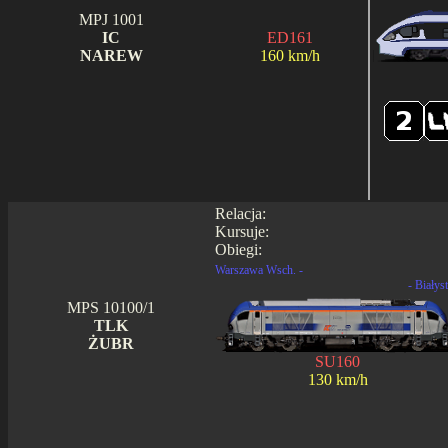
MPJ 1001
IC
ED161
NAREW
160 km/h
Relacja:
Kursuje:
Obiegi:
Warszawa Wsch. -
- Białys
MPS 10100/1
TLK
ŻUBR
SU160
130 km/h