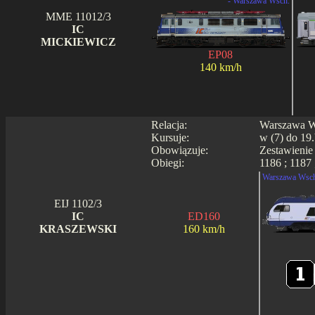
- Warszawa Wsch.
MME 11012/3
IC
MICKIEWICZ
EP08
140 km/h
Relacja:
Warszawa Ws
Kursuje:
w (7) do 19.
Obowiązuje:
Zestawienie
Obiegi:
1186 ; 1187 
Warszawa Wsch
EIJ 1102/3
IC
ED160
KRASZEWSKI
160 km/h