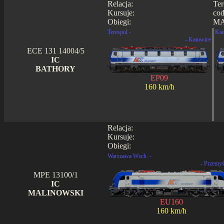
Relacja:
Ter
Kursuje:
cod
Obiegi:
MA
Terespol -
Kat
- Katowice
ECE 131 14004/5
IC
BATHORY
EP09
160 km/h
Relacja:
Kursuje:
Obiegi:
Warszawa Wsch. -
- Przemyś
MPE 13100/1
IC
MALINOWSKI
EU160
160 km/h