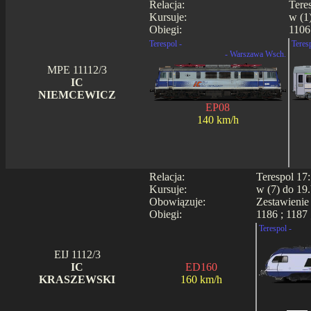
Relacja:
Tere
Kursuje:
w (1
Obiegi:
1106 
Terespol -
Teres
- Warszawa Wsch.
MPE 11112/3
IC
NIEMCEWICZ
EP08
140 km/h
Relacja:
Terespol 17
Kursuje:
w (7) do 19.
Obowiązuje:
Zestawienie
Obiegi:
1186 ; 1187 
Terespol -
EIJ 1112/3
IC
ED160
KRASZEWSKI
160 km/h