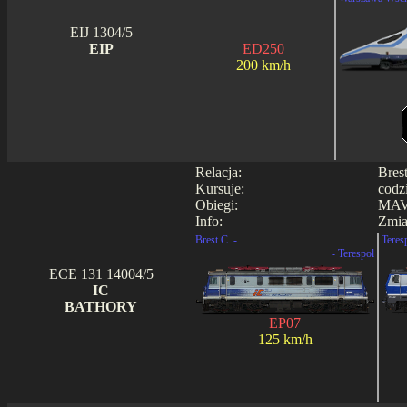
EIJ 1304/5
EIP
ED250
200 km/h
Relacja:
Bres
Kursuje:
codz
Obiegi:
MAV
Info:
Zmia
Brest C. -
Teres
- Terespol
ECE 131 14004/5
IC
BATHORY
EP07
125 km/h