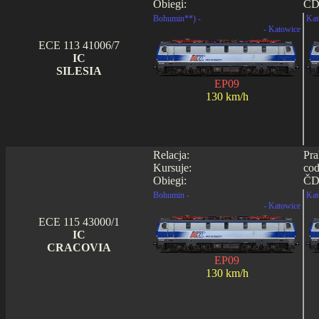
Obiegi:
ČD
Bohumin**) -
Kat
- Katowice
ECE 113 41006/7
IC
SILESIA
EP09
130 km/h
Relacja:
Pra
Kursuje:
cod
Obiegi:
ČD
Bohumin -
Kat
- Katowice
ECE 115 43000/1
IC
CRACOVIA
EP09
130 km/h