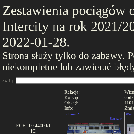
Zestawienia pociągów 
Intercity na rok 2021/20
2022-01-28.
Strona służy tylko do zabawy. 
niekompletne lub zawierać błęd
Szukaj:
Relacja:
Wien
Kursuje:
codz
Obiegi:
1101
Info:
Zmia
Bohumin*) -
Wien 
- Katowice
ECE 100 44000/1
IC