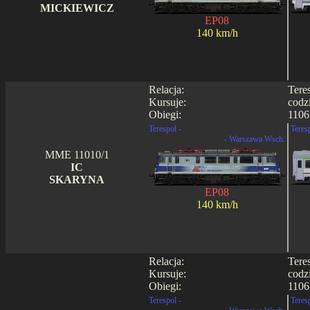
MICKIEWICZ
EP08
140 km/h
Relacja:
Tere
Kursuje:
codz
Obiegi:
1106 
Terespol -
Teres
- Warszawa Wsch.
MME 11010/1
IC
SKARYNA
EP08
140 km/h
Relacja:
Tere
Kursuje:
codz
Obiegi:
1106 
Terespol -
Teres