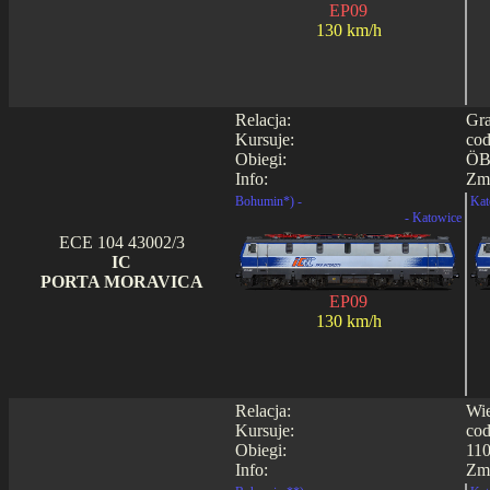
EP09
130 km/h
Relacja:
Gra
Kursuje:
cod
Obiegi:
ÖB
Info:
Zmi
Bohumin*) -
Kat
- Katowice
ECE 104 43002/3
IC
PORTA MORAVICA
EP09
130 km/h
Relacja:
Wie
Kursuje:
cod
Obiegi:
110
Info:
Zmi