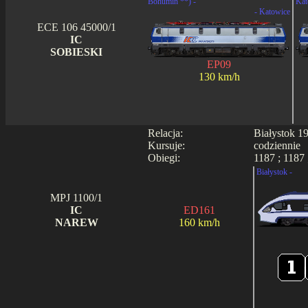
Bohumin **) -
Kat
- Katowice
ECE 106 45000/1
IC
SOBIESKI
EP09
130 km/h
Relacja:
Białystok 1
Kursuje:
codziennie
Obiegi:
1187 ; 1187 
Białystok -
MPJ 1100/1
IC
ED161
NAREW
160 km/h