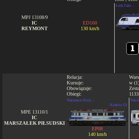
Łódź Fabr. -
MPJ 13108/9
IC
ED160
REYMONT
130 km/h
Relacja:
Wars
Kursuje:
w (1
Obowiązuje:
Zest
Obiegi:
1133
Warszawa Wsch. -
Warsz
- Kraków Gł.
MPE 13110/1
IC
MARSZAŁEK PIŁSUDSKI
EP08
140 km/h