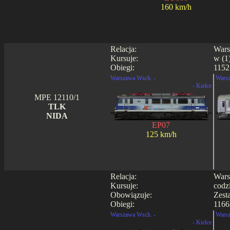
160 km/h
Relacja:
Wars
Kursuje:
w (1)
Obiegi:
1152
Warszawa Wsch. -
Warsz
- Kielce
MPE 12110/1
TLK
NIDA
EP07
125 km/h
Relacja:
Wars
Kursuje:
codz
Obowiązuje:
Zest
Obiegi:
1166
Warszawa Wsch. -
Warsz
- Kielce