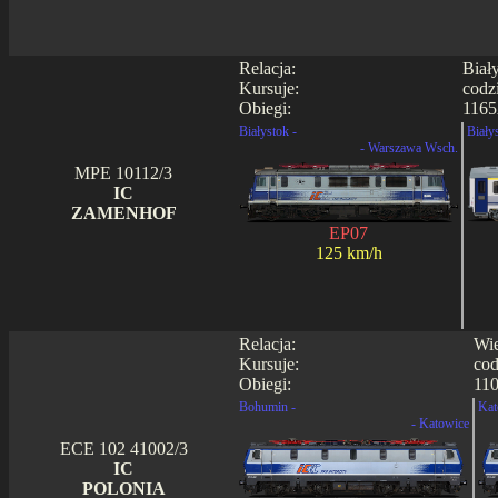
Relacja:
Biał
Kursuje:
codz
Obiegi:
1165
Białystok -
Biały
- Warszawa Wsch.
MPE 10112/3
IC
ZAMENHOF
EP07
125 km/h
Relacja:
Wie
Kursuje:
cod
Obiegi:
110
Bohumin -
Kat
- Katowice
ECE 102 41002/3
IC
POLONIA