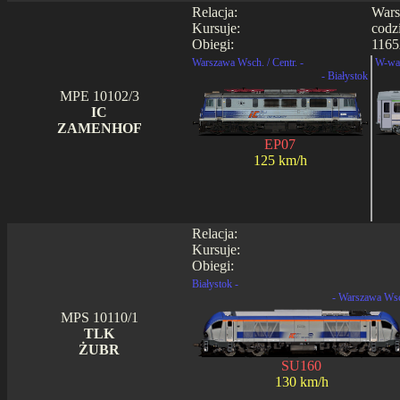
Relacja:
Wars
Kursuje:
codz
Obiegi:
1165
Warszawa Wsch. / Centr. -
W-wa 
- Białystok
MPE 10102/3
IC
ZAMENHOF
EP07
125 km/h
Relacja:
Kursuje:
Obiegi:
Białystok -
- Warszawa Ws
MPS 10110/1
TLK
ŻUBR
SU160
130 km/h