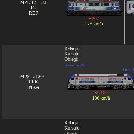
MPE 12112/3
IC
REJ
EP07
125 km/h
Relacja:
Kursuje:
Obiegi:
Warszawa Wsch. -
- Lublin 
MPS 12120/1
TLK
INKA
SU160
130 km/h
Relacja:
Kursuje:
Obiegi: