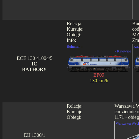
Relacja:
Bud
Kursuje:
cod
Obiegi:
MA
Info:
Zmi
Bohumin -
Kat
- Katowice
ECE 130 41004/5
IC
BATHORY
EP09
130 km/h
Relacja:
Warszawa Ws
Kursuje:
codziennie 
Obiegi:
1171 - obieg
Warszawa Wsch
EIJ 1300/1