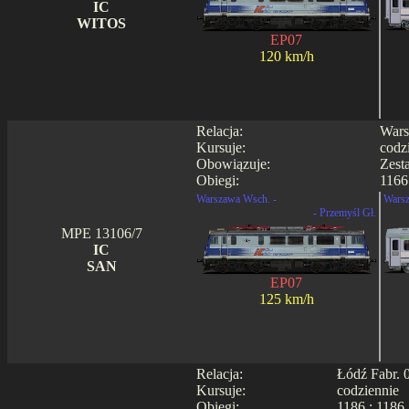
IC
WITOS
EP07
120 km/h
Relacja:
Wars
Kursuje:
codz
Obowiązuje:
Zest
Obiegi:
1166
Warszawa Wsch. -
Warsz
- Przemyśl Gł.
MPE 13106/7
IC
SAN
EP07
125 km/h
Relacja:
Łódź Fabr. 
Kursuje:
codziennie
Obiegi:
1186 ; 1186 