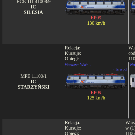
ECE 111 41008/9
IC
SILESIA
EP09
130 km/h
Relacja:
War
Kursuje:
cod
Obiegi:
110
Warszawa Wsch. -
War
- Terespol
MPE 11100/1
IC
STARZYŃSKI
EP09
125 km/h
Relacja:
Wars
Kursuje:
w (1)
Obiegi:
1106 