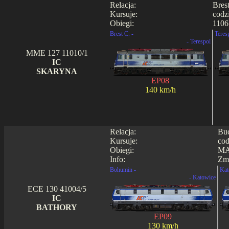
Relacja:
Bres
Kursuje:
codz
Obiegi:
1106
Brest C. -
Teres
- Terespol
MME 127 11010/1
IC
SKARYNA
EP08
140 km/h
Relacja:
Bud
Kursuje:
cod
Obiegi:
MA
Info:
Zmi
Bohumin -
Kat
- Katowice
ECE 130 41004/5
IC
BATHORY
EP09
130 km/h