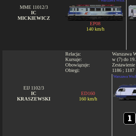
- Warszawa Wsch.
MME 11012/3
IC
MICKIEWICZ
EP08
140 km/h
Relacja:
Warszawa Ws
Kursuje:
w (7) do 19.
Obowiązuje:
Zestawienie
Obiegi:
1186 ; 1187 
Warszawa Wsch
EIJ 1102/3
IC
ED160
KRASZEWSKI
160 km/h