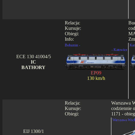
Relacja:
Bud
Kursuje:
cod
Obiegi:
MA
Info:
Zmi
Bohumin -
Kat
- Katowice
ECE 130 41004/5
IC
BATHORY
EP09
130 km/h
Relacja:
Warszawa Ws
Kursuje:
codziennie 
Obiegi:
1171 - obieg
Warszawa Wsch
EIJ 1300/1