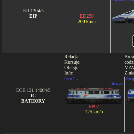
EIJ 1304/5
EIP
ED250
200 km/h
Relacja:
Bres
Kursuje:
codz
Obiegi:
MAV
Info:
Zmia
Brest C. -
Teres
- Terespol
ECE 131 14004/5
IC
BATHORY
EP07
125 km/h