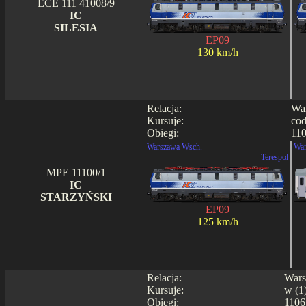
ECE 111 41008/9
IC
SILESIA
EP09
130 km/h
Relacja:
War
Kursuje:
cod
Obiegi:
110
Warszawa Wsch. -
War
- Terespol
MPE 11100/1
IC
STARZYŃSKI
EP09
125 km/h
Relacja:
Wars
Kursuje:
w (1)
Obiegi:
1106 