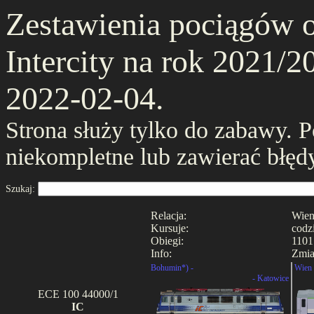
Zestawienia pociągów 
Intercity na rok 2021/20
2022-02-04.
Strona służy tylko do zabawy. 
niekompletne lub zawierać błęd
Szukaj:
Relacja:
Wien
Kursuje:
codz
Obiegi:
1101
Info:
Zmia
Bohumin*) -
Wien 
- Katowice
ECE 100 44000/1
IC