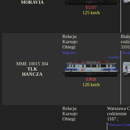
MORAVIA
EU07
125 km/h
Relacja:
Biał
Kursuje:
codz
Obiegi:
3101
Białystok -
(Krak
- Grodno
MME 10015 304
TLK
HAŃCZA
EP08
120 km/h
Relacja:
Warszawa Ce
Kursuje:
codziennie
Obiegi:
1187 ;
Warszawa Centr