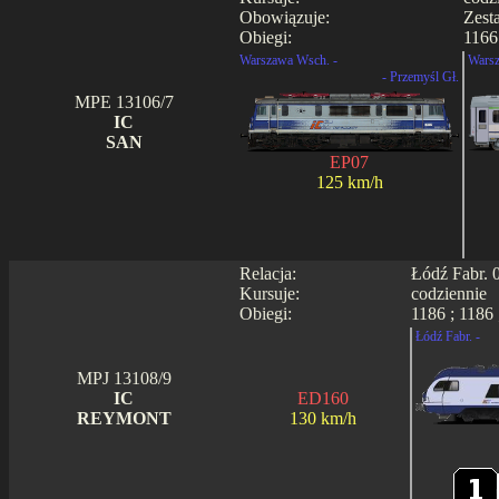
Obowiązuje:
Zest
Obiegi:
1166
Warszawa Wsch. -
Warsz
- Przemyśl Gł.
MPE 13106/7
IC
SAN
EP07
125 km/h
Relacja:
Łódź Fabr. 
Kursuje:
codziennie
Obiegi:
1186 ; 1186 
Łódź Fabr. -
MPJ 13108/9
IC
ED160
REYMONT
130 km/h