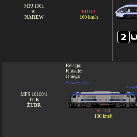
MPJ 1001
IC
ED161
NAREW
160 km/h
Relacja:
Kursuje:
Obiegi:
Warszawa Wsch. -
- Białys
MPS 10100/1
TLK
ŻUBR
SU160
130 km/h