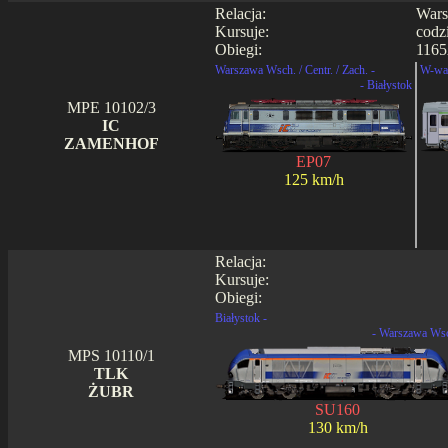
Relacja:
Wars
Kursuje:
codz
Obiegi:
1165
Warszawa Wsch. / Centr. / Zach. -
W-wa 
- Białystok
MPE 10102/3
IC
ZAMENHOF
EP07
125 km/h
Relacja:
Kursuje:
Obiegi:
Białystok -
- Warszawa Ws
MPS 10110/1
TLK
ŻUBR
SU160
130 km/h