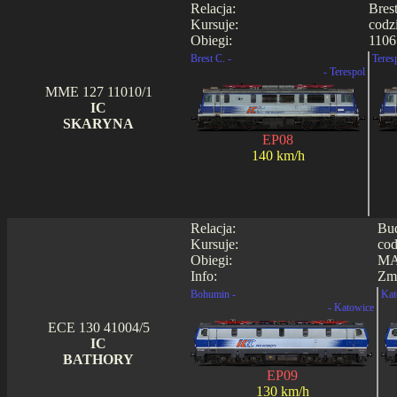
Relacja:
Bres
Kursuje:
codz
Obiegi:
1106
Brest C. -
Teres
- Terespol
MME 127 11010/1
IC
SKARYNA
EP08
140 km/h
Relacja:
Bud
Kursuje:
cod
Obiegi:
MA
Info:
Zmi
Bohumin -
Kat
- Katowice
ECE 130 41004/5
IC
BATHORY
EP09
130 km/h