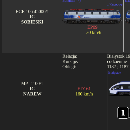
Bohumin **) -
Kat
- Katowice
ECE 106 45000/1
IC
SOBIESKI
EP09
130 km/h
Relacja:
Białystok 1
Kursuje:
codziennie
Obiegi:
1187 ; 1187 
Białystok -
MPJ 1100/1
IC
ED161
NAREW
160 km/h