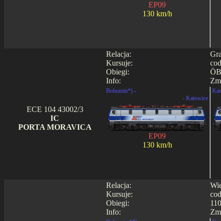
EP09
130 km/h
Relacja:
Gra
Kursuje:
cod
Obiegi:
ÖB
Info:
Zmi
Bohumin*) -
Kat
- Katowice
ECE 104 43002/3
IC
PORTA MORAVICA
EP09
130 km/h
Relacja:
Wie
Kursuje:
cod
Obiegi:
110
Info:
Zmi