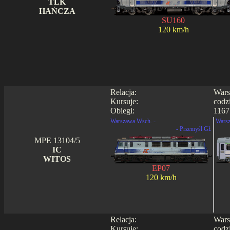
TLK
HAŃCZA
SU160
120 km/h
Relacja:
Wars
Kursuje:
codz
Obiegi:
1167
Warszawa Wsch. -
Warsz
- Przemyśl Gł.
MPE 13104/5
IC
WITOS
EP07
120 km/h
Relacja:
Wars
Kursuje:
codz