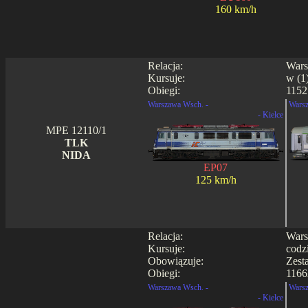
160 km/h
Relacja:
Wars
Kursuje:
w (1)
Obiegi:
1152
Warszawa Wsch. -
Warsz
- Kielce
MPE 12110/1
TLK
NIDA
EP07
125 km/h
Relacja:
Wars
Kursuje:
codz
Obowiązuje:
Zest
Obiegi:
1166
Warszawa Wsch. -
Warsz
- Kielce