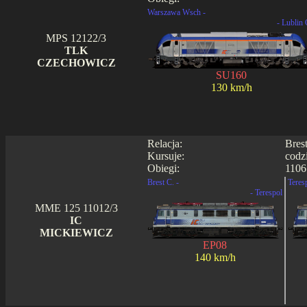
Warszawa Wsch -
- Lublin 
MPS 12122/3
TLK
CZECHOWICZ
SU160
130 km/h
Relacja:
Bres
Kursuje:
codz
Obiegi:
1106
Brest C. -
Teres
- Terespol
MME 125 11012/3
IC
MICKIEWICZ
EP08
140 km/h