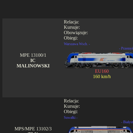
Relacja:
Kursuje:
Obowiązuje:
Obiegi:
Warszawa Wsch. -
- Przemyś
MPE 13100/1
IC
MALINOWSKI
EU160
160 km/h
Relacja:
Kursuje:
Obiegi:
Suwałki -
- Białys
MPS/MPE 13102/3