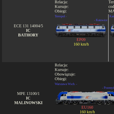
Relacja:
Ter
Kursuje:
cod
Obiegi:
MA
Terespol -
Kat
- Katowice
ECE 131 14004/5
IC
BATHORY
EP09
160 km/h
Relacja:
Kursuje:
Obowiązuje:
Obiegi:
Warszawa Wsch. -
- Przemyś
MPE 13100/1
IC
MALINOWSKI
EU160
160 km/h