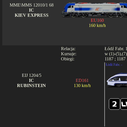
MME\MMS 12010/1 68
IC
KIEV EXPRESS
EU160
160 km/h
Relacja:
Łódź Fabr. 1
Kursuje:
w (1)-(5),(7
Obiegi:
1187 ; 1187 
Łódź Fabr. -
EIJ 1204/5
IC
ED161
RUBINSTEIN
130 km/h