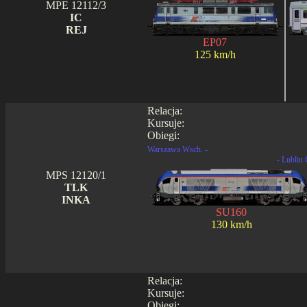
MPE 12112/3
IC
REJ
EP07
125 km/h
Relacja:
Kursuje:
Obiegi:
Warszawa Wsch. -
- Lublin 
MPS 12120/1
TLK
INKA
SU160
130 km/h
Relacja:
Kursuje:
Obiegi: