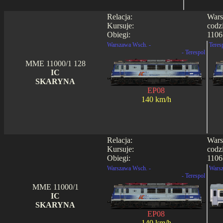
Relacja:
Wars
Kursuje:
codz
Obiegi:
1106
Warszawa Wsch. -
Teres
- Terespol
MME 11000/1 128
IC
SKARYNA
EP08
140 km/h
Relacja:
Wars
Kursuje:
codz
Obiegi:
1106 
Warszawa Wsch. -
Warsz
- Terespol
MME 11000/1
IC
SKARYNA
EP08
140 km/h