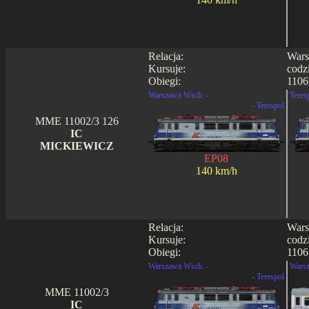
Relacja:
Wars
Kursuje:
codz
Obiegi:
1106
Warszawa Wsch. -
Teres
- Terespol
MME 11002/3 126
IC
MICKIEWICZ
EP08
140 km/h
Relacja:
Wars
Kursuje:
codz
Obiegi:
1106 
Warszawa Wsch. -
Warsz
- Terespol
MME 11002/3
IC