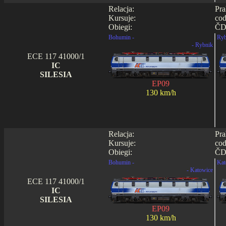
Relacja:
Pra
Kursuje:
cod
Obiegi:
ČD0
Bohumin -
Ryb
- Rybnik
ECE 117 41000/1
IC
SILESIA
EP09
130 km/h
Relacja:
Pra
Kursuje:
cod
Obiegi:
ČD0
Bohumin -
Kat
- Katowice
ECE 117 41000/1
IC
SILESIA
EP09
130 km/h