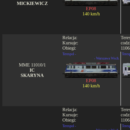
MICKIEWICZ
EP08
140 km/h
Relacja:
Tere
Kursuje:
codz
Obiegi:
1106 
Terespol -
Teres
- Warszawa Wsch.
MME 11010/1
IC
SKARYNA
EP08
140 km/h
Relacja:
Tere
Kursuje:
codz
Obiegi:
1106 
Terespol -
Teres