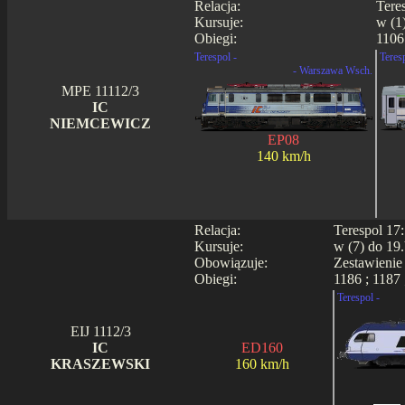
Relacja:
Tere
Kursuje:
w (1
Obiegi:
1106 
Terespol -
Teres
- Warszawa Wsch.
MPE 11112/3
IC
NIEMCEWICZ
EP08
140 km/h
Relacja:
Terespol 17
Kursuje:
w (7) do 19.
Obowiązuje:
Zestawienie
Obiegi:
1186 ; 1187 
Terespol -
EIJ 1112/3
IC
ED160
KRASZEWSKI
160 km/h