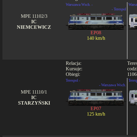
Warszawa Wsch. -
Warsz
- Terespol
MPE 11102/3
IC
NIEMCEWICZ
EP08
140 km/h
Relacja:
Tere
Kursuje:
codz
Obiegi:
1106 
Terespol -
Teres
- Warszawa Wsch.
MPE 11110/1
IC
STARZYŃSKI
EP07
125 km/h