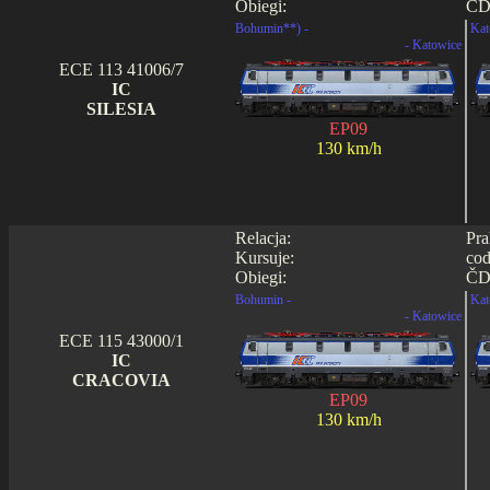
Obiegi:
ČD
Bohumin**) -
Kat
- Katowice
ECE 113 41006/7
IC
SILESIA
EP09
130 km/h
Relacja:
Pra
Kursuje:
cod
Obiegi:
ČD
Bohumin -
Kat
- Katowice
ECE 115 43000/1
IC
CRACOVIA
EP09
130 km/h