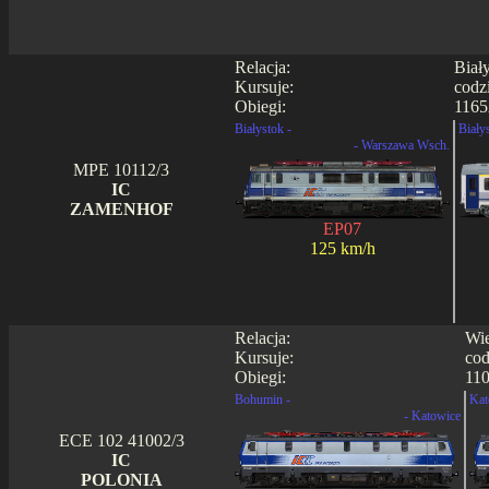
Relacja:
Biał
Kursuje:
codz
Obiegi:
1165
Białystok -
Biały
- Warszawa Wsch.
MPE 10112/3
IC
ZAMENHOF
EP07
125 km/h
Relacja:
Wie
Kursuje:
cod
Obiegi:
110
Bohumin -
Kat
- Katowice
ECE 102 41002/3
IC
POLONIA