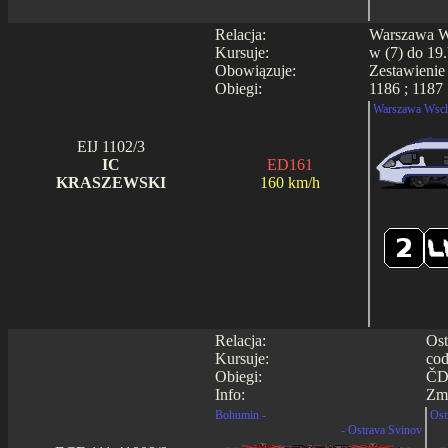
Relacja:
Warszawa Ws
Kursuje:
w (7) do 19.
Obowiązuje:
Zestawienie
Obiegi:
1186 ; 1187 
Warszawa Wsch
EIJ 1102/3
IC
ED161
KRASZEWSKI
160 km/h
Relacja:
Ost
Kursuje:
cod
Obiegi:
ČD
Info:
Zmi
Bohumin -
Ost
- Ostrava Svinov