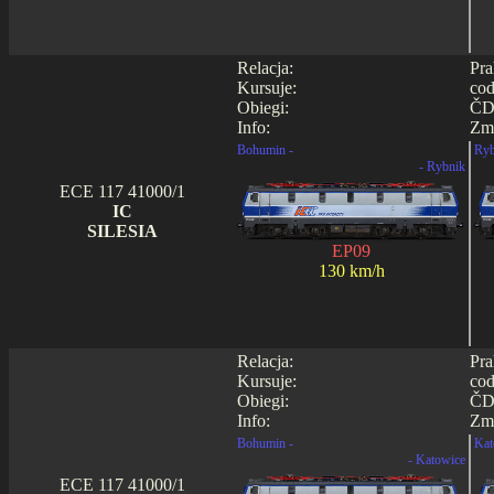
Relacja:
Pra
Kursuje:
cod
Obiegi:
ČD0
Info:
Zmi
Bohumin -
Ryb
- Rybnik
ECE 117 41000/1
IC
SILESIA
EP09
130 km/h
Relacja:
Pra
Kursuje:
cod
Obiegi:
ČD0
Info:
Zmi
Bohumin -
Kat
- Katowice
ECE 117 41000/1