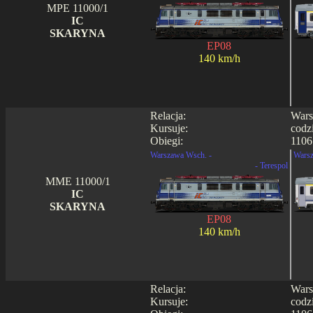
MPE 11000/1
IC
SKARYNA
EP08
140 km/h
Relacja:
Wars
Kursuje:
codz
Obiegi:
1106 
Warszawa Wsch. -
Warsz
- Terespol
MME 11000/1
IC
SKARYNA
EP08
140 km/h
Relacja:
Wars
Kursuje:
codz