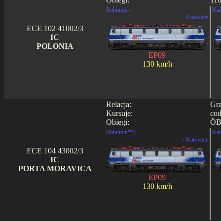
Bohumin -
Kat
- Katowice
ECE 102 41002/3
IC
POLONIA
EP09
130 km/h
Relacja:
Gra
Kursuje:
cod
Obiegi:
ÖB
Bohumin**) -
Kat
- Katowice
ECE 104 43002/3
IC
PORTA MORAVICA
EP09
130 km/h