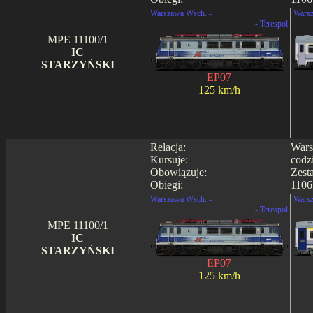
Warszawa Wsch. -
Warsz
- Terespol
MPE 11100/1
IC
STARZYŃSKI
EP07
125 km/h
Relacja:
Wars
Kursuje:
codz
Obowiązuje:
Zest
Obiegi:
1106 
Warszawa Wsch. -
Warsz
- Terespol
MPE 11100/1
IC
STARZYŃSKI
EP07
125 km/h