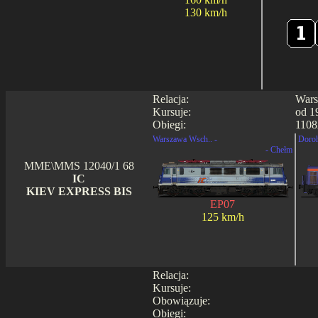
130 km/h
Relacja:
Wars
Kursuje:
od 1
Obiegi:
1108
Warszawa Wsch.. -
Doroh
- Chełm
MME\MMS 12040/1 68
IC
KIEV EXPRESS BIS
EP07
125 km/h
Relacja:
Kursuje:
Obowiązuje:
Obiegi: