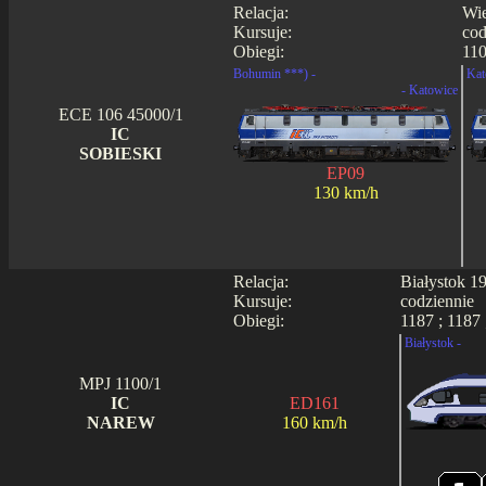
Relacja:
Wie
Kursuje:
cod
Obiegi:
110
Bohumin ***) -
Kat
- Katowice
ECE 106 45000/1
IC
SOBIESKI
EP09
130 km/h
Relacja:
Białystok 1
Kursuje:
codziennie
Obiegi:
1187 ; 1187 
Białystok -
MPJ 1100/1
IC
ED161
NAREW
160 km/h