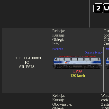
Relacja:
Ost
Kursuje:
cod
Obiegi:
ČD
Info:
Zmi
Bohumin -
Ost
- Ostrava Svinov
ECE 111 41008/9
IC
SILESIA
EP09
130 km/h
Relacja:
Wars
Kursuje:
codz
Obowiązuje:
Zest
Obiegi:
1106 