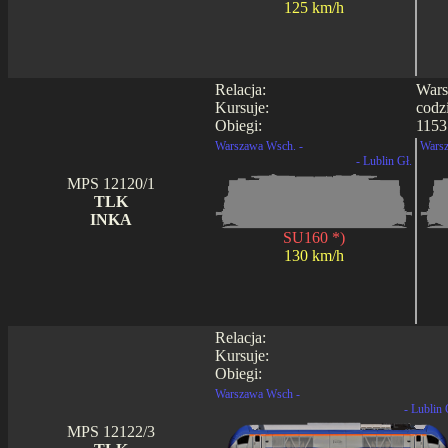
125 km/h
Relacja:
Wars
Kursuje:
codz
Obiegi:
1153
Warszawa Wsch. -
Warsz
- Lublin Gł.
MPS 12120/1
TLK
INKA
SU160 *)
130 km/h
Relacja:
Kursuje:
Obiegi:
Warszawa Wsch -
- Lublin 
MPS 12122/3