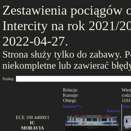
Zestawienia pociągów 
Intercity na rok 2021/20
2022-04-27.
Strona służy tylko do zabawy. 
niekompletne lub zawierać błęd
Szukaj:
Relacja:
Wien
Kursuje:
codz
Obiegi:
1101
Bohumin**) -
Wien 
- Katowice
ECE 100 44000/1
IC
MORAVIA