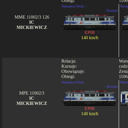
Obiegi:
1106
Warszawa Wsch. -
Teres
- Terespol
MME 11002/3 126
IC
MICKIEWICZ
EP08
140 km/h
Relacja:
Wars
Kursuje:
codz
Obowiązuje:
Zest
Obiegi:
1106 
Warszawa Wsch. -
Warsz
- Terespol
MPE 11002/3
IC
MICKIEWICZ
EP08
140 km/h