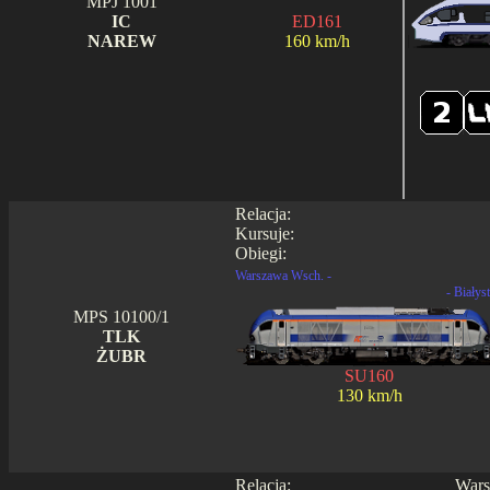
MPJ 1001
IC
ED161
NAREW
160 km/h
Relacja:
Kursuje:
Obiegi:
Warszawa Wsch. -
- Białys
MPS 10100/1
TLK
ŻUBR
SU160
130 km/h
Relacja:
Wars