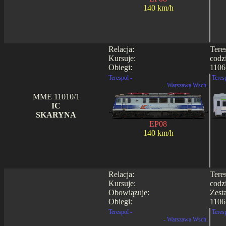
140 km/h
Relacja:
Tere
Kursuje:
codz
Obiegi:
1106 
Terespol -
Teres
- Warszawa Wsch.
MME 11010/1
IC
SKARYNA
EP08
140 km/h
Relacja:
Tere
Kursuje:
codz
Obowiązuje:
Zest
Obiegi:
1106 
Terespol -
Teres
- Warszawa Wsch.