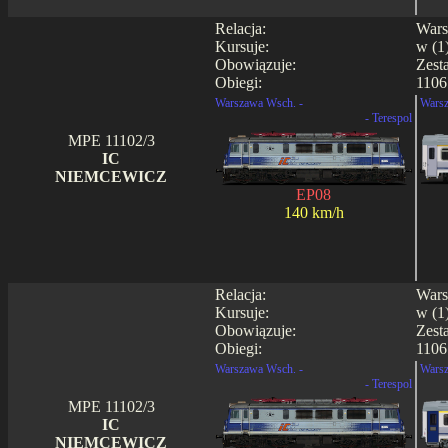
Relacja:
Wars
Kursuje:
w (1)
Obowiązuje:
Zest
Obiegi:
1106 
Warszawa Wsch. -
Warsz
- Terespol
MPE 11102/3
IC
NIEMCEWICZ
EP08
140 km/h
Relacja:
Wars
Kursuje:
w (1)
Obowiązuje:
Zest
Obiegi:
1106 
Warszawa Wsch. -
Warsz
- Terespol
MPE 11102/3
IC
NIEMCEWICZ