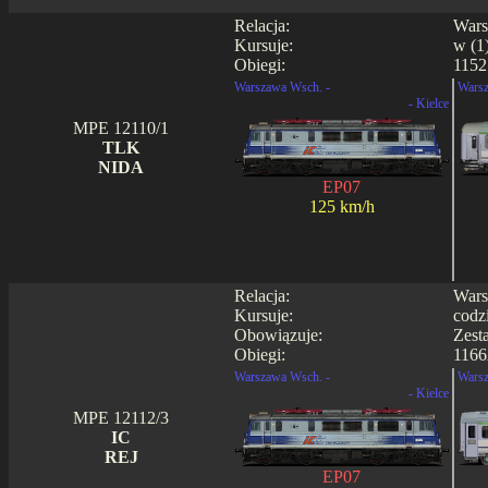
Relacja:
Wars
Kursuje:
w (1)
Obiegi:
1152
Warszawa Wsch. -
Warsz
- Kielce
MPE 12110/1
TLK
NIDA
EP07
125 km/h
Relacja:
Wars
Kursuje:
codz
Obowiązuje:
Zest
Obiegi:
1166
Warszawa Wsch. -
Warsz
- Kielce
MPE 12112/3
IC
REJ
EP07