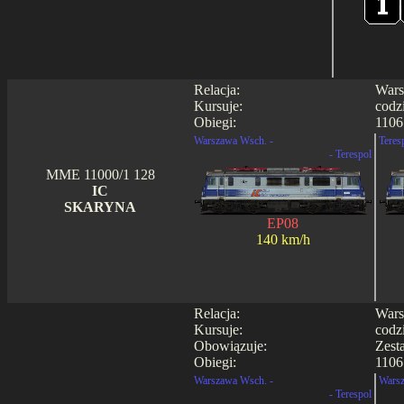
Relacja:
Wars
Kursuje:
codz
Obiegi:
1106
Warszawa Wsch. -
Teres
- Terespol
MME 11000/1 128
IC
SKARYNA
EP08
140 km/h
Relacja:
Wars
Kursuje:
codz
Obowiązuje:
Zest
Obiegi:
1106 
Warszawa Wsch. -
Warsz
- Terespol