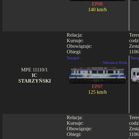
EP08
140 km/h
Relacja:
Tere
Kursuje:
codz
Obowiązuje:
Zest
Obiegi:
1106 
Terespol -
Teres
- Warszawa Wsch.
MPE 11110/1
IC
STARZYŃSKI
EP07
125 km/h
Relacja:
Tere
Kursuje:
codz
Obowiązuje:
Zest
Obiegi:
1106 