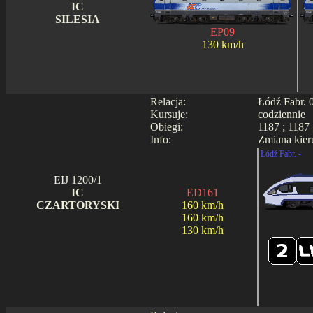
IC
SILESIA
EP09
130 km/h
Relacja:
Łódź Fabr. 
Kursuje:
codziennie
Obiegi:
1187 ; 1187 
Info:
Zmiana kier
Łódź Fabr. -
EIJ 1200/1
IC
ED161
CZARTORYSKI
160 km/h
160 km/h
130 km/h