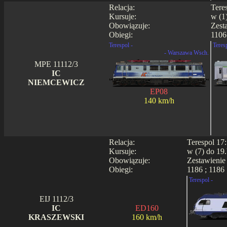
Relacja:
Tere
Kursuje:
w (1
Obowiązuje:
Zest
Obiegi:
1106 
Terespol -
Teres
- Warszawa Wsch.
MPE 11112/3
IC
NIEMCEWICZ
EP08
140 km/h
Relacja:
Terespol 17
Kursuje:
w (7) do 19.
Obowiązuje:
Zestawienie
Obiegi:
1186 ; 1186 
Terespol -
EIJ 1112/3
IC
ED160
KRASZEWSKI
160 km/h