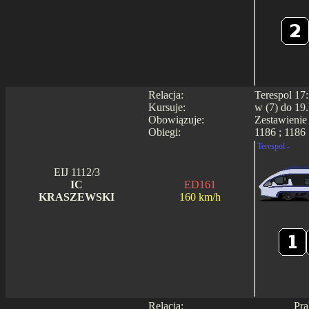
Relacja:
Terespol 17
Kursuje:
w (7) do 19.
Obowiązuje:
Zestawienie
Obiegi:
1186 ; 1186 
Terespol -
EIJ 1112/3
IC
ED161
KRASZEWSKI
160 km/h
Relacja:
Pra