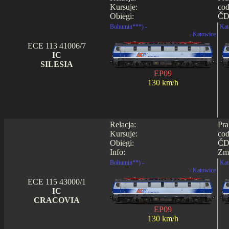
Kursuje:
cod
Obiegi:
ČD
Bohumin***) -
Kat
- Katowice
ECE 113 41006/7
IC
SILESIA
EP09
130 km/h
Relacja:
Pra
Kursuje:
cod
Obiegi:
ČD
Info:
Zmi
Bohumin**) -
Kat
- Katowice
ECE 115 43000/1
IC
CRACOVIA
EP09
130 km/h