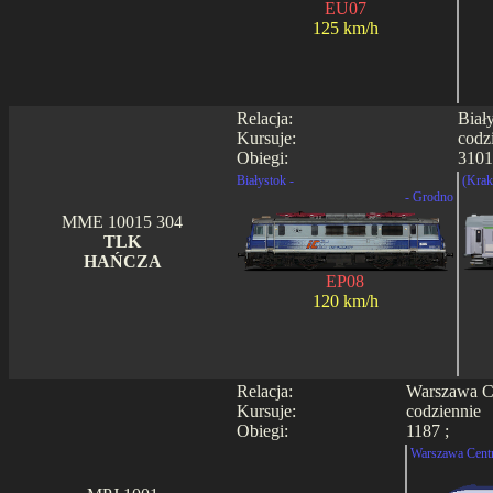
EU07
125 km/h
Relacja:
Biał
Kursuje:
codz
Obiegi:
3101
Białystok -
(Krak
- Grodno
MME 10015 304
TLK
HAŃCZA
EP08
120 km/h
Relacja:
Warszawa Ce
Kursuje:
codziennie
Obiegi:
1187 ;
Warszawa Centr