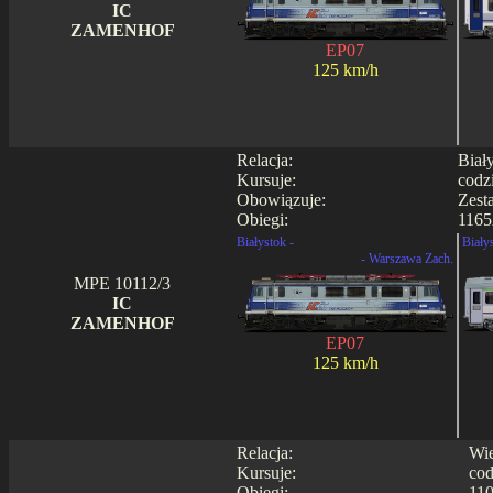
IC
ZAMENHOF
EP07
125 km/h
Relacja:
Biał
Kursuje:
codz
Obowiązuje:
Zest
Obiegi:
1165
Białystok -
Biały
- Warszawa Zach.
MPE 10112/3
IC
ZAMENHOF
EP07
125 km/h
Relacja:
Wie
Kursuje:
cod
Obiegi:
110