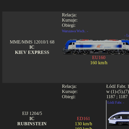
Relacja:
Kursuje:
Obiegi:
Warszawa Wsch.. -
- L
MME/MMS 12010/1 68
IC
KIEV EXPRESS
EU160
160 km/h
Relacja:
Łódź Fabr. 1
Kursuje:
w (1)-(5),(7
Obiegi:
1187 ; 1187 
Łódź Fabr. -
EIJ 1204/5
IC
ED161
RUBINSTEIN
130 km/h
160 km/h