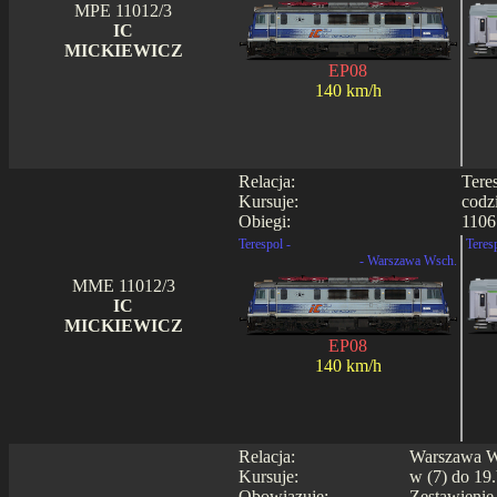
MPE 11012/3
IC
MICKIEWICZ
EP08
140 km/h
Relacja:
Tere
Kursuje:
codz
Obiegi:
1106 
Terespol -
Teres
- Warszawa Wsch.
MME 11012/3
IC
MICKIEWICZ
EP08
140 km/h
Relacja:
Warszawa Ws
Kursuje:
w (7) do 19.
Obowiązuje:
Zestawienie