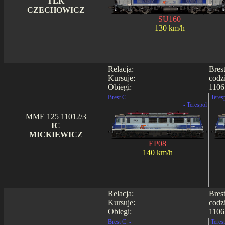
TLK
CZECHOWICZ
SU160
130 km/h
Relacja:
Bres
Kursuje:
codz
Obiegi:
1106
Brest C. -
Teres
- Terespol
MME 125 11012/3
IC
MICKIEWICZ
EP08
140 km/h
Relacja:
Bres
Kursuje:
codz
Obiegi:
1106
Brest C. -
Teres