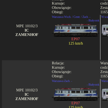
Kursuje:
codz
Obowiązuje:
Zest
Obiegi:
1165
Warszawa Wsch. / Centr. / Zach. -
W-wa 
- Białystok
MPE 10102/3
IC
ZAMENHOF
EP07
125 km/h
Relacja:
Wars
Kursuje:
codz
Obowiązuje:
Zest
Obiegi:
1165
Warszawa Zach. -
Warsz
- Białystok
MPE 10102/3
IC
ZAMENHOF
EP07
125 km/h