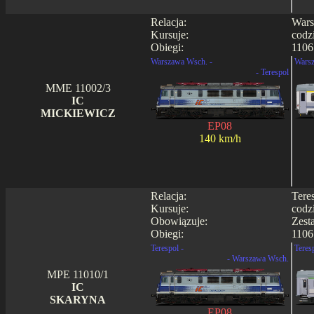
Relacja:
Wars
Kursuje:
codz
Obiegi:
1106 
Warszawa Wsch. -
Warsz
- Terespol
MME 11002/3
IC
MICKIEWICZ
EP08
140 km/h
Relacja:
Tere
Kursuje:
codz
Obowiązuje:
Zest
Obiegi:
1106 
Terespol -
Teres
- Warszawa Wsch.
MPE 11010/1
IC
SKARYNA
EP08