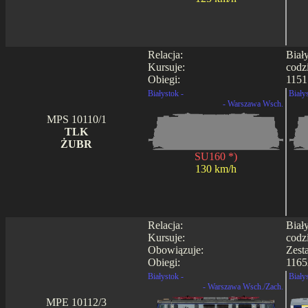
Relacja:
Biał
Kursuje:
codz
Obiegi:
1151
Białystok -
Biały
- Warszawa Wsch.
MPS 10110/1
TLK
ŻUBR
SU160 *)
130 km/h
Relacja:
Biał
Kursuje:
codz
Obowiązuje:
Zest
Obiegi:
1165
Białystok -
Biały
- Warszawa Wsch./Zach.
MPE 10112/3