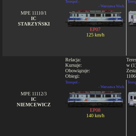
Terespol -
Teres
- Warszawa Wsch.
MPE 11110/1
IC
STARZYŃSKI
EP07
125 km/h
Relacja:
Tere
Kursuje:
w (1
Obowiązuje:
Zest
Obiegi:
1106 
Terespol -
Teres
- Warszawa Wsch.
MPE 11112/3
IC
NIEMCEWICZ
EP08
140 km/h