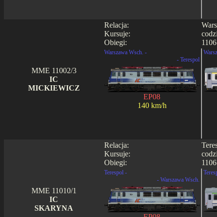
Relacja:
Wars
Kursuje:
codz
Obiegi:
1106
Warszawa Wsch. -
Warsz
- Terespol
MME 11002/3
IC
MICKIEWICZ
EP08
140 km/h
Relacja:
Tere
Kursuje:
codz
Obiegi:
1106
Terespol -
Teres
- Warszawa Wsch.
MME 11010/1
IC
SKARYNA
EP08