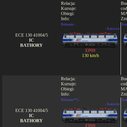
Relacja:
Bud
Kursuje:
cod
Obiegi:
MA
Info:
Zmi
Bohumin -
Kat
- Katowice
ECE 130 41004/5
IC
BATHORY
EP09
130 km/h
Relacja:
Bud
Kursuje:
cod
Obiegi:
MA
Info:
Zmi
Bohumin**) -
Kat
- Katowice
ECE 130 41004/5
IC
BATHORY
EP09