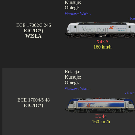
Kursuje:
Obiegi:
Warszawa Wsch. -
- Rz
ECE 17002/3 246
EIC/IC*)
WISŁA
X4EA
160 km/h
Relacja:
Kursuje:
Obiegi:
Warszawa Wsch. -
- Rzep
ECE 17004/5 48
EIC/IC*)
EU44
160 km/h