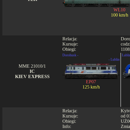
WL10
100 km/h
Relacja:
Doro
Kursuje:
codz
Obiegi:
1108
Dorohusk -
Lubli
- Lublin
MME 21010/1
IC
KIEV EXPRESS
EP07
125 km/h
Relacja:
Kyiv
Kursuje:
od 0
Obiegi:
UŻ06
Info:
Zmia