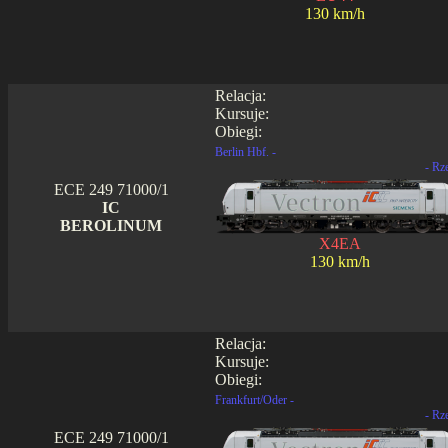
130 km/h
Relacja:
Kursuje:
Obiegi:
Berlin Hbf. -
- Rz
ECE 249 71000/1
IC
BEROLINUM
X4EA
130 km/h
Relacja:
Kursuje:
Obiegi:
Frankfurt/Oder -
- Rz
ECE 249 71000/1