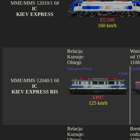
MME/MMS 12010/1 68
IC
KIEV EXPRESS
EU160
160 km/h
Relacja:
Wars
Kursuje:
od 1
Obiegi:
1108
Warszawa Wsch.. -
Doroh
- Chełm
MME\MMS 12040/1 68
IC
KIEV EXPRESS BIS
EP07
125 km/h
Relacja:
Bres
Kursuje:
codz
Obiegi:
1106