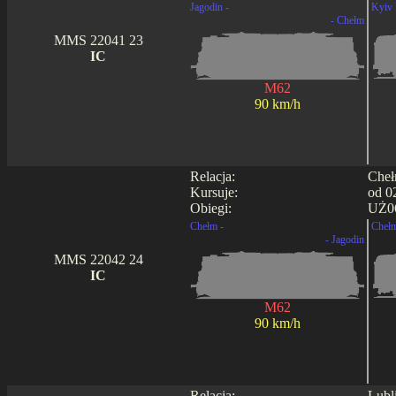
Jagodin -
Kyiv 
- Chełm
MMS 22041 23
IC
M62
90 km/h
Relacja:
Cheł
Kursuje:
od 0
Obiegi:
UŻ06
Chełm -
Chełm
- Jagodin
MMS 22042 24
IC
M62
90 km/h
Relacja:
Lubl