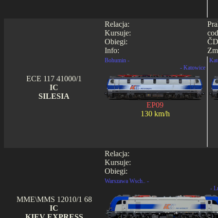
Relacja:
Pra
Kursuje:
cod
Obiegi:
ČD0
Info:
Zmi
Bohumin -
Kat
- Katowice
ECE 117 41000/1
IC
SILESIA
EP09
130 km/h
Relacja:
Kursuje:
Obiegi:
Warszawa Wsch.. -
- L
MME\MMS 12010/1 68
IC
KIEV EXPRESS