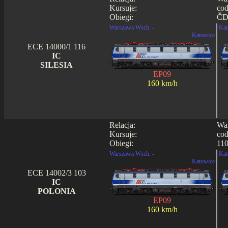
Kursuje:
cod
Obiegi:
ČD0
Warszawa Wsch. -
Kat
- Katowice
ECE 14000/1 116
IC
SILESIA
EP09
160 km/h
Relacja:
War
Kursuje:
cod
Obiegi:
110
Warszawa Wsch. -
Kat
- Katowice
ECE 14002/3 103
IC
POLONIA
EP09
160 km/h