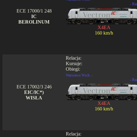
- Rz
ECE 17000/1 248
IC
BEROLINUM
X4EA
160 km/h
Relacja:
Kursuje:
Obiegi:
Warszawa Wsch. -
- Rz
ECE 17002/3 246
EIC/IC*)
WISŁA
X4EA
160 km/h
Relacja: