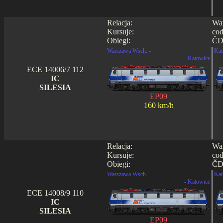
Relacja:
War
Kursuje:
cod
Obiegi:
ČD
Warszawa Wsch. -
Kat
- Katowice
ECE 14006/7 112
IC
SILESIA
EP09
160 km/h
Relacja:
War
Kursuje:
cod
Obiegi:
ČD
Warszawa Wsch. -
Kat
- Katowice
ECE 14008/9 110
IC
SILESIA
EP09