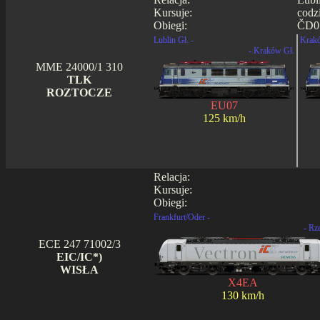
Kursuje:
codz
Obiegi:
ČD07
Lublin Gł. -
Krakó
- Kraków Gł.
MME 24000/1 310
TLK
ROZTOCZE
EU07
125 km/h
Relacja:
Kursuje:
Obiegi:
Frankfurt/Oder -
- Rz
ECE 247 71002/3
EIC/IC*)
WISŁA
X4EA
130 km/h