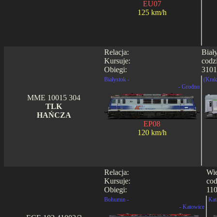
EU07
125 km/h
Relacja:
Biał
Kursuje:
codz
Obiegi:
3101
Białystok -
(Krak
- Grodno
MME 10015 304
TLK
HAŃCZA
EP08
120 km/h
Relacja:
Wie
Kursuje:
cod
Obiegi:
110
Bohumin -
Kat
- Katowice