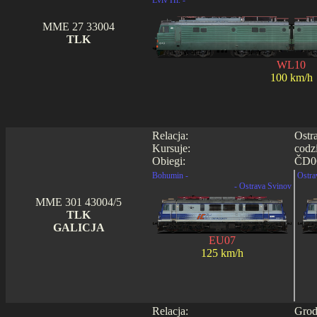
Lviv Hl. -
MME 27 33004
TLK
WL10
100 km/h
Relacja:
Ostr
Kursuje:
codz
Obiegi:
ČD06
Bohumin -
Ostra
- Ostrava Svinov
MME 301 43004/5
TLK
GALICJA
EU07
125 km/h
Relacja:
Grod