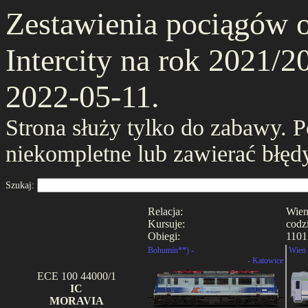
Zestawienia pociągów 
Intercity na rok 2021/20
2022-05-11.
Strona służy tylko do zabawy. 
niekompletne lub zawierać błęd
Szukaj:
Relacja:
Wien
Kursuje:
codz
Obiegi:
1101
Bohumin**) -
Wien 
- Katowice
ECE 100 44000/1
IC
MORAVIA