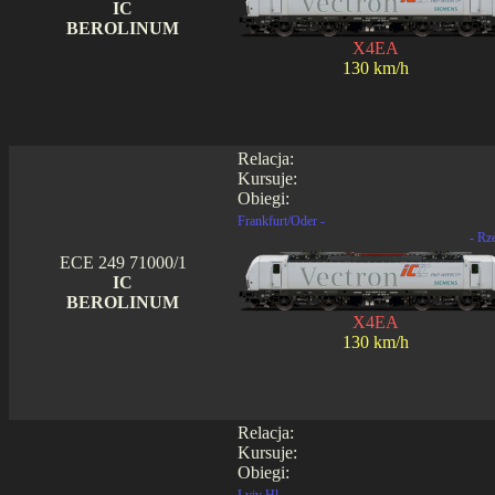
IC
BEROLINUM
X4EA
130 km/h
Relacja:
Kursuje:
Obiegi:
Frankfurt/Oder -
- Rz
ECE 249 71000/1
IC
BEROLINUM
X4EA
130 km/h
Relacja:
Kursuje:
Obiegi: