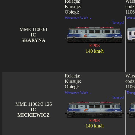
Relacja:
Wars
Kursuje:
codz
Obiegi:
1106
Warszawa Wsch. -
Warsz
- Terespol
MME 11000/1
IC
SKARYNA
EP08
140 km/h
Relacja:
Wars
Kursuje:
codz
Obiegi:
1106
Warszawa Wsch. -
Teres
- Terespol
MME 11002/3 126
IC
MICKIEWICZ
EP08
140 km/h