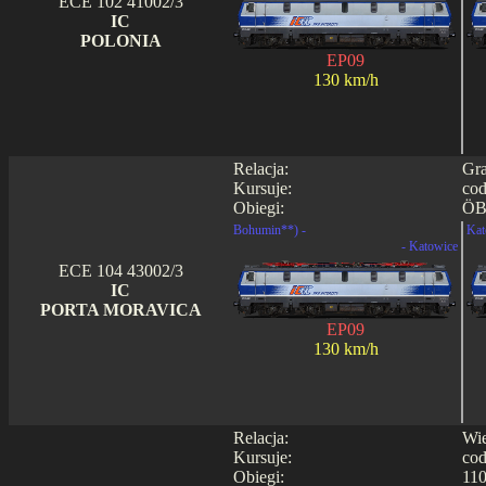
ECE 102 41002/3
IC
POLONIA
EP09
130 km/h
Relacja:
Gra
Kursuje:
cod
Obiegi:
ÖB
Bohumin**) -
Kat
- Katowice
ECE 104 43002/3
IC
PORTA MORAVICA
EP09
130 km/h
Relacja:
Wie
Kursuje:
cod
Obiegi:
110