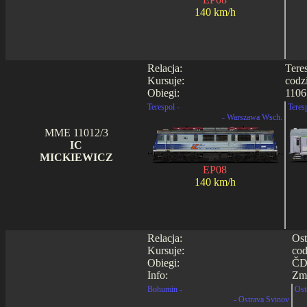
140 km/h
Relacja:
Tere
Kursuje:
codz
Obiegi:
1106
Terespol -
Teres
- Warszawa Wsch.
MME 11012/3
IC
MICKIEWICZ
EP08
140 km/h
Relacja:
Ost
Kursuje:
cod
Obiegi:
ČD
Info:
Zmi
Bohumin -
Ost
- Ostrava Svinov