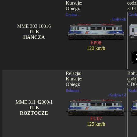
Kursuje:
codz
Obiegi:
3101
Grodno -
Grodn
- Białystok
MME 303 10016
TLK
HAŃCZA
EP08
120 km/h
Relacja:
Bohu
Kursuje:
codz
Obiegi:
ČD07
Bohumin -
Krakó
- Kraków Gł
MME 311 42000/1
TLK
ROZTOCZE
EU07
125 km/h