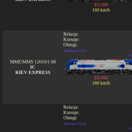
EU160
160 km/h
Relacja:
Kursuje:
Obiegi:
Warszawa Wsch.. -
- L
MME\MMS 12010/1 68
IC
KIEV EXPRESS
EU160
160 km/h
Relacja:
Kursuje:
Obiegi:
Warszawa Wsch.. -
- L