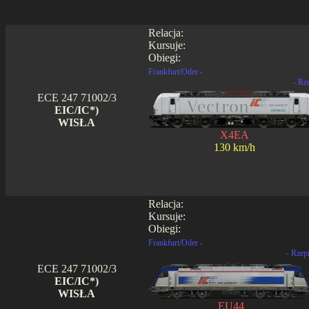
Relacja:
Kursuje:
Obiegi:
Frankfurt/Oder -
- Rz
ECE 247 71002/3
EIC/IC*)
WISŁA
X4EA
130 km/h
Relacja:
Kursuje:
Obiegi:
Frankfurt/Oder -
- Rzep
ECE 247 71002/3
EIC/IC*)
WISŁA
EU44