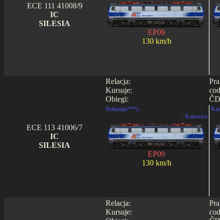
ECE 111 41008/9
IC
SILESIA
EP09
130 km/h
Relacja:
Pra
Kursuje:
cod
Obiegi:
ČD
Bohumin***) -
Kat
- Katowice
ECE 113 41006/7
IC
SILESIA
EP09
130 km/h
Relacja:
Pra
Kursuje:
cod