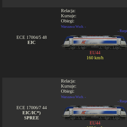
Relacja:
Kursuje:
Obiegi:
Warszawa Wsch. -
- Rzep
ECE 17004/5 48
EIC
EU44
160 km/h
Relacja:
Kursuje:
Obiegi:
Warszawa Wsch. -
- Rzep
ECE 17006/7 44
EIC/IC*)
SPREE
EU44