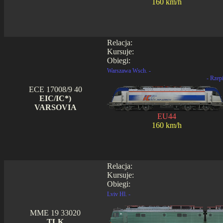
160 km/h
Relacja:
Kursuje:
Obiegi:
Warszawa Wsch. -
- Rzep
ECE 17008/9 40
EIC/IC*)
VARSOVIA
EU44
160 km/h
Relacja:
Kursuje:
Obiegi:
Lviv Hl. -
MME 19 33020
TLK