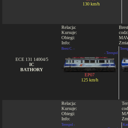
130 km/h
Relacja:
Bres
Kursuje:
codz
Obiegi:
MAV
Info:
Zmia
Brest C. -
Teres
- Terespol
ECE 131 14004/5
IC
BATHORY
EP07
125 km/h
Relacja:
Ter
Kursuje:
cod
Obiegi:
MA
Info:
Zmi
Terespol -
Kat