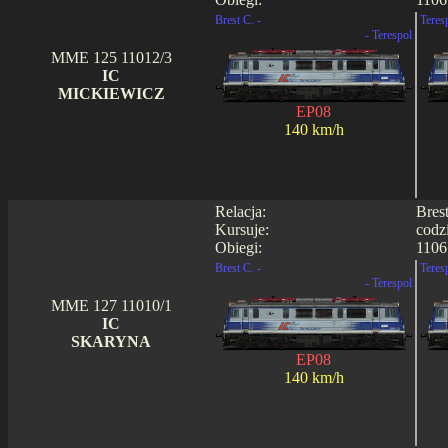
Brest C. -
Teres
- Terespol
MME 125 11012/3
IC
MICKIEWICZ
EP08
140 km/h
Relacja:
Bres
Kursuje:
codz
Obiegi:
1106
Brest C. -
Teres
- Terespol
MME 127 11010/1
IC
SKARYNA
EP08
140 km/h