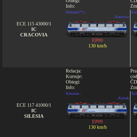
Obiegi:
ČD
Info:
Zmi
Bohumin**) -
Kat
- Katowice
ECE 115 43000/1
IC
CRACOVIA
EP09
130 km/h
Relacja:
Pra
Kursuje:
cod
Obiegi:
ČD0
Info:
Zmi
Bohumin -
Ryb
- Rybnik
ECE 117 41000/1
IC
SILESIA
EP09
130 km/h