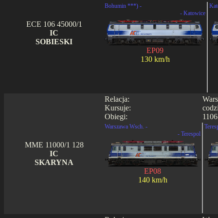
Bohumin ***) -
Kat
- Katowice
ECE 106 45000/1
IC
SOBIESKI
EP09
130 km/h
Relacja:
Wars
Kursuje:
codz
Obiegi:
1106
Warszawa Wsch. -
Teres
- Terespol
MME 11000/1 128
IC
SKARYNA
EP08
140 km/h