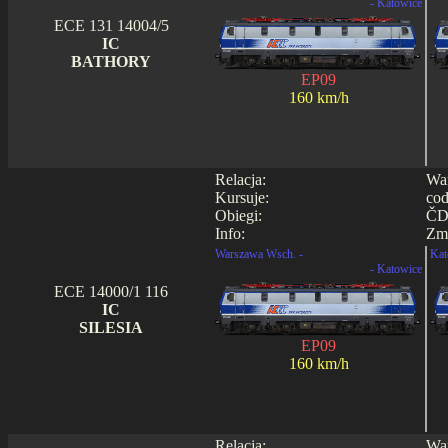
- Katowice
ECE 131 14004/5
IC
BATHORY
EP09
160 km/h
Relacja:
War
Kursuje:
cod
Obiegi:
ČD0
Info:
Zmi
Warszawa Wsch. -
Kat
- Katowice
ECE 14000/1 116
IC
SILESIA
EP09
160 km/h
Relacja:
War