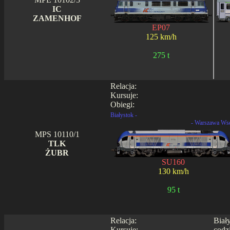
IC
ZAMENHOF
EP07
125 km/h
275 t
Relacja:
Kursuje:
Obiegi:
Białystok -
- Warszawa Ws
MPS 10110/1
TLK
ŻUBR
SU160
130 km/h
95 t
Relacja:
Biał
Kursuje:
codz