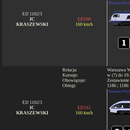
Warszawa Wsch
EIJ 1102/3
IC
ED160
KRASZEWSKI
160 km/h
Relacja:
Warszawa Ws
Kursuje:
w (7) do 19.
Obowiązuje:
Zestawienie
Obiegi:
1186 ; 1186 
Warszawa Wsch
EIJ 1102/3
IC
ED161
KRASZEWSKI
160 km/h