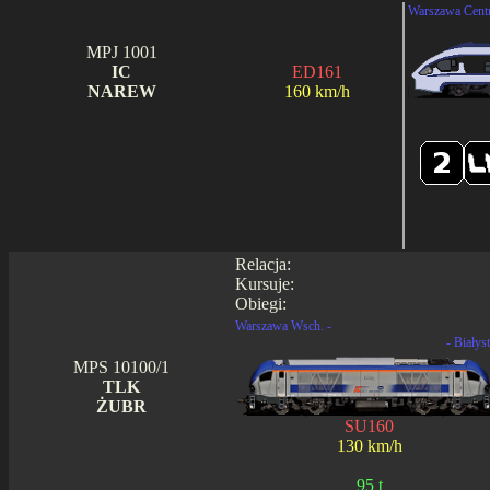
Warszawa Centr
MPJ 1001
IC
ED161
NAREW
160 km/h
Relacja:
Kursuje:
Obiegi:
Warszawa Wsch. -
- Białys
MPS 10100/1
TLK
ŻUBR
SU160
130 km/h
95 t