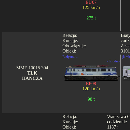
EU07
125 km/h
275 t
Relacja:
Biał
Kursuje:
codz
Obowiązuje:
Zest
Obiegi:
3101
Białystok -
(Krak
- Grodno
MME 10015 304
TLK
HAŃCZA
EP08
120 km/h
98 t
Relacja:
Warszawa Ce
Kursuje:
codziennie
Obiegi:
1187 ;