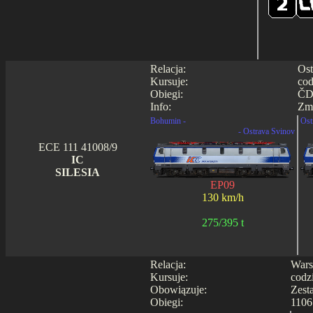
Relacja:
Ost
Kursuje:
cod
Obiegi:
ČD
Info:
Zmi
Bohumin -
Ost
- Ostrava Svinov
ECE 111 41008/9
IC
SILESIA
EP09
130 km/h
275/395 t
Relacja:
Wars
Kursuje:
codz
Obowiązuje:
Zest
Obiegi:
1106