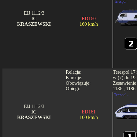
Terespol -
EIJ 1112/3
IC
ED160
KRASZEWSKI
160 km/h
Relacja:
Terespol 17
Kursuje:
w (7) do 19.
Obowiązuje:
Zestawienie
Obiegi:
1186 ; 1186 
Terespol -
EIJ 1112/3
IC
ED161
KRASZEWSKI
160 km/h