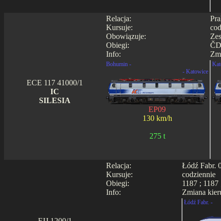
Relacja:
Pra
Kursuje:
cod
Obowiązuje:
Zes
Obiegi:
ČD0
Info:
Zmi
Bohumin -
Kat
- Katowice
ECE 117 41000/1
IC
SILESIA
EP09
130 km/h
275 t
Relacja:
Łódź Fabr. 
Kursuje:
codziennie
Obiegi:
1187 ; 1187 
Info:
Zmiana kier
Łódź Fabr. -
EIJ 1200/1