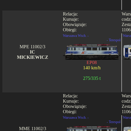
Relacja:
Wars
Kursuje:
codz
Obowiązuje:
Zest
Obiegi:
1106
Warszawa Wsch. -
Warsz
- Terespol
MPE 11002/3
IC
MICKIEWICZ
EP08
140 km/h
275/335 t
Relacja:
Wars
Kursuje:
codz
Obowiązuje:
Zest
Obiegi:
1106
Warszawa Wsch. -
Warsz
- Terespol
MME 11002/3