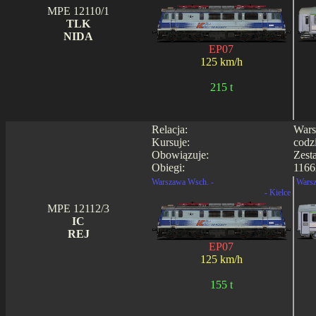
MPE 12110/1
TLK
NIDA
EP07
125 km/h
215 t
Relacja:
Wars
Kursuje:
codz
Obowiązuje:
Zest
Obiegi:
1166
Warszawa Wsch. -
Warsz
- Kielce
MPE 12112/3
IC
REJ
EP07
125 km/h
155 t