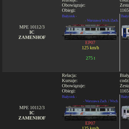
Obowiązuje:
Zest
Obiegi:
1165
Białystok -
Biały
- Warszawa Wsch./Zach.
MPE 10112/3
IC
ZAMENHOF
EP07
125 km/h
275 t
Relacja:
Biał
Kursuje:
codz
Obowiązuje:
Zest
Obiegi:
1165
Białystok -
Biały
- Warszawa Zach. / Wsch.
MPE 10112/3
IC
ZAMENHOF
EP07
125 km/h