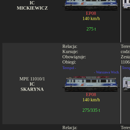
IC
MICKIEWICZ
EP08
140 km/h
275 t
Relacja:
Tere
Kursuje:
codz
Obowiązuje:
Zest
Obiegi:
1106
Terespol -
Teres
- Warszawa Wsch.
MPE 11010/1
IC
SKARYNA
EP08
140 km/h
275/335 t
Relacja:
Tere