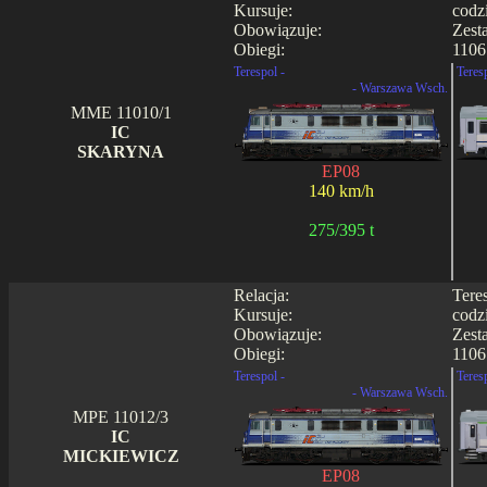
Kursuje:
codz
Obowiązuje:
Zest
Obiegi:
1106
Terespol -
Teres
- Warszawa Wsch.
MME 11010/1
IC
SKARYNA
EP08
140 km/h
275/395 t
Relacja:
Tere
Kursuje:
codz
Obowiązuje:
Zest
Obiegi:
1106
Terespol -
Teres
- Warszawa Wsch.
MPE 11012/3
IC
MICKIEWICZ
EP08