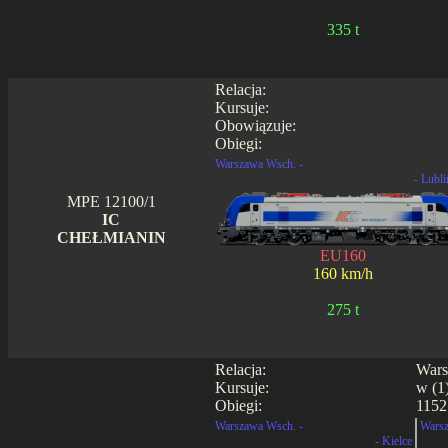
335 t
Relacja:
Kursuje:
Obowiązuje:
Obiegi:
Warszawa Wsch. -
- Lubli
MPE 12100/1
IC
CHEŁMIANIN
EU160
160 km/h
275 t
Relacja:
Wars
Kursuje:
w (1)
Obiegi:
1152
Warszawa Wsch. -
Warsz
- Kielce