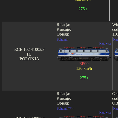
275 t
Relacja:
Wie
Kursuje:
cod
Obiegi:
110
Bohumin -
Kat
- Katowice
ECE 102 41002/3
IC
POLONIA
EP09
130 km/h
275 t
Relacja:
Gra
Kursuje:
cod
Obiegi:
ÖB
Bohumin**) -
Kat
- Katowice