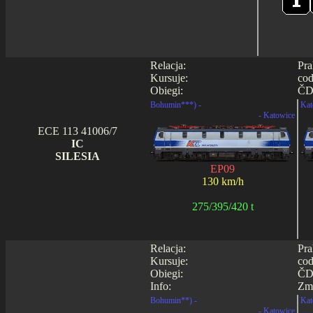
Relacja:
Pra
Kursuje:
cod
Obiegi:
ČD
Bohumin***) -
Kat
- Katowice
ECE 113 41006/7
IC
SILESIA
EP09
130 km/h
275/395/420 t
Relacja:
Pra
Kursuje:
cod
Obiegi:
ČD
Info:
Zmi
Bohumin**) -
Kat
- Katowice