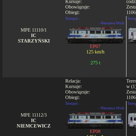
Kursuje:
codz
Obowiązuje:
Zest
Obiegi:
1106
Terespol -
Teres
- Warszawa Wsch.
MPE 11110/1
IC
STARZYŃSKI
EP07
125 km/h
275 t
Relacja:
Tere
Kursuje:
w (1
Obowiązuje:
Zest
Obiegi:
1106
Terespol -
Teres
- Warszawa Wsch.
MPE 11112/3
IC
NIEMCEWICZ
EP08