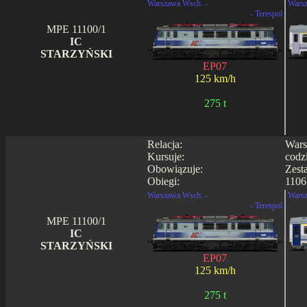
Warszawa Wsch. -
Warsz
- Terespol
MPE 11100/1
IC
STARZYŃSKI
EP07
125 km/h
275 t
Relacja:
Wars
Kursuje:
codz
Obowiązuje:
Zest
Obiegi:
1106
Warszawa Wsch. -
Warsz
- Terespol
MPE 11100/1
IC
STARZYŃSKI
EP07
125 km/h
275 t