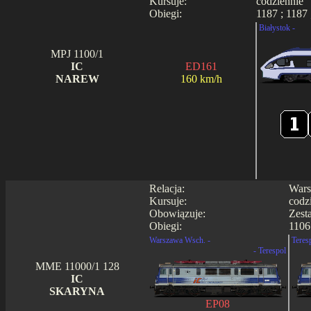
Kursuje:
codziennie
Obiegi:
1187 ; 1187 
Białystok -
MPJ 1100/1
IC
ED161
NAREW
160 km/h
Relacja:
Wars
Kursuje:
codz
Obowiązuje:
Zest
Obiegi:
1106
Warszawa Wsch. -
Teres
- Terespol
MME 11000/1 128
IC
SKARYNA
EP08