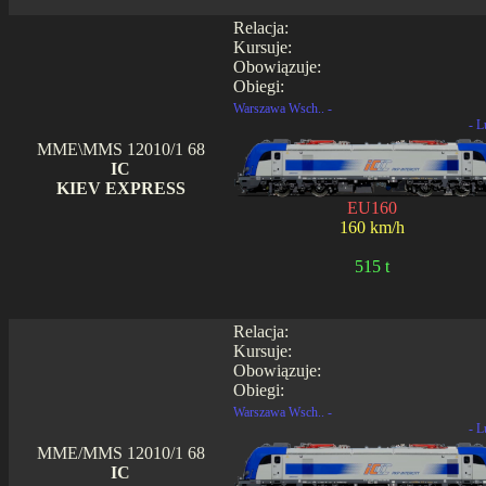
Relacja:
Kursuje:
Obowiązuje:
Obiegi:
Warszawa Wsch.. -
- L
MME\MMS 12010/1 68
IC
KIEV EXPRESS
EU160
160 km/h
515 t
Relacja:
Kursuje:
Obowiązuje:
Obiegi:
Warszawa Wsch.. -
- L
MME/MMS 12010/1 68
IC