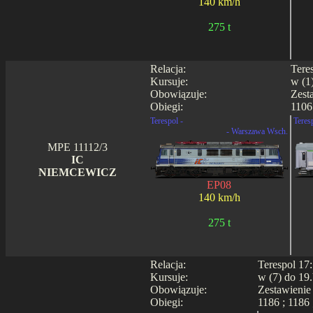
140 km/h
275 t
Relacja:
Tere
Kursuje:
w (1
Obowiązuje:
Zest
Obiegi:
1106
Terespol -
Teres
- Warszawa Wsch.
MPE 11112/3
IC
NIEMCEWICZ
EP08
140 km/h
275 t
Relacja:
Terespol 17
Kursuje:
w (7) do 19.
Obowiązuje:
Zestawienie
Obiegi:
1186 ; 1186 