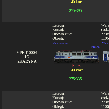
140 km/h
275/395 t
Relacja:
Wars
Kursuje:
codz
Obowiązuje:
Zest
Obiegi:
1106
Warszawa Wsch. -
Warsz
- Terespol
MPE 11000/1
IC
SKARYNA
EP08
140 km/h
275/335 t
Relacja:
Wars
Kursuje:
codz
Obowiązuje:
Zest
Obiegi:
1106