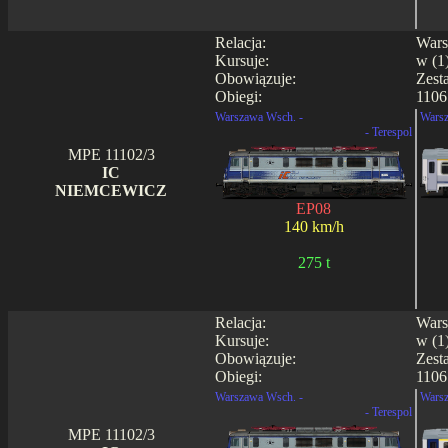
Relacja:
Wars
Kursuje:
w (1)
Obowiązuje:
Zest
Obiegi:
1106
Warszawa Wsch. -
Warsz
- Terespol
MPE 11102/3
IC
NIEMCEWICZ
EP08
140 km/h
275 t
Relacja:
Wars
Kursuje:
w (1)
Obowiązuje:
Zest
Obiegi:
1106
Warszawa Wsch. -
Warsz
- Terespol
MPE 11102/3