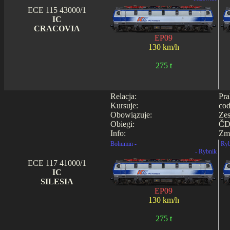
ECE 115 43000/1
IC
CRACOVIA
EP09
130 km/h
275 t
Relacja:
Pra
Kursuje:
cod
Obowiązuje:
Zes
Obiegi:
ČD0
Info:
Zmi
Bohumin -
Ryb
- Rybnik
ECE 117 41000/1
IC
SILESIA
EP09
130 km/h
275 t