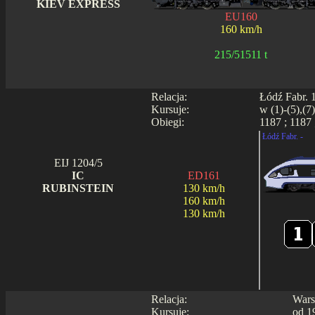
KIEV EXPRESS
EU160
160 km/h
215/51511 t
Relacja:
Łódź Fabr. 1
Kursuje:
w (1)-(5),(7
Obiegi:
1187 ; 1187 
Łódź Fabr. -
EIJ 1204/5
IC
ED161
RUBINSTEIN
130 km/h
160 km/h
130 km/h
Relacja:
Wars
Kursuje:
od 1