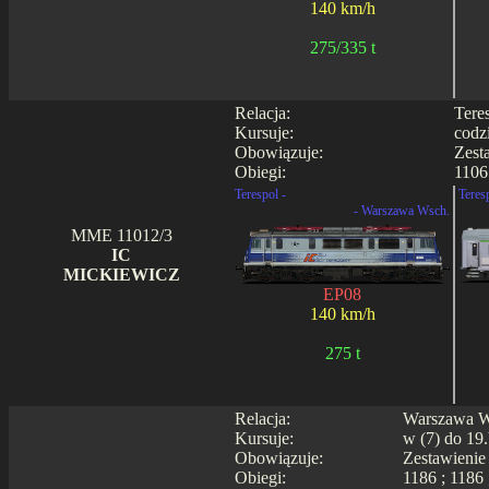
140 km/h
275/335 t
Relacja:
Tere
Kursuje:
codz
Obowiązuje:
Zest
Obiegi:
1106
Terespol -
Teres
- Warszawa Wsch.
MME 11012/3
IC
MICKIEWICZ
EP08
140 km/h
275 t
Relacja:
Warszawa Ws
Kursuje:
w (7) do 19.
Obowiązuje:
Zestawienie
Obiegi:
1186 ; 1186 