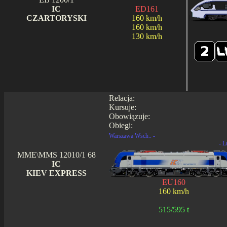
IC
ED161
CZARTORYSKI
160 km/h
160 km/h
130 km/h
Relacja:
Kursuje:
Obowiązuje:
Obiegi:
Warszawa Wsch.. -
- L
MME\MMS 12010/1 68
IC
KIEV EXPRESS
EU160
160 km/h
515/595 t