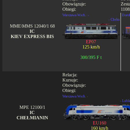
Obowiązuje:
Zest
Obiegi:
1108
Warszawa Wsch.. -
Doroh
- Chełm
MME\MMS 12040/1 68
IC
KIEV EXPRESS BIS
EP07
125 km/h
300/395 F t
Relacja:
Kursuje:
Obowiązuje:
Obiegi:
Warszawa Wsch. -
- Lubli
MPE 12100/1
IC
CHEŁMIANIN
EU160
160 km/h