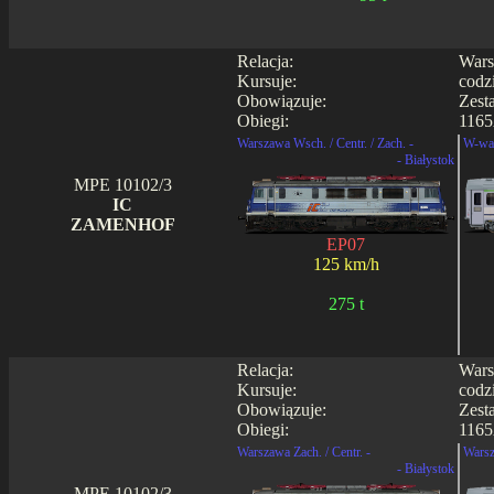
Relacja:
Wars
Kursuje:
codz
Obowiązuje:
Zest
Obiegi:
1165
Warszawa Wsch. / Centr. / Zach. -
W-wa 
- Białystok
MPE 10102/3
IC
ZAMENHOF
EP07
125 km/h
275 t
Relacja:
Wars
Kursuje:
codz
Obowiązuje:
Zest
Obiegi:
1165
Warszawa Zach. / Centr. -
Warsz
- Białystok
MPE 10102/3