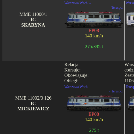
Warszawa Wsch. -
Warsz
- Terespol
MME 11000/1
IC
SKARYNA
EP08
140 km/h
275/395 t
Relacja:
Wars
Kursuje:
codz
Obowiązuje:
Zest
Obiegi:
1106
Warszawa Wsch. -
Teres
- Terespol
MME 11002/3 126
IC
MICKIEWICZ
EP08
140 km/h
275 t