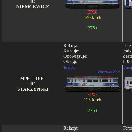
IC
NIEMCEWICZ
EP08
140 km/h
275 t
Relacja:
Tere
Kursuje:
codz
Obowiązuje:
Zest
Obiegi:
1106
Terespol -
Teres
- Warszawa Wsch.
MPE 11110/1
IC
STARZYŃSKI
EP07
125 km/h
275 t
Relacja:
Tere