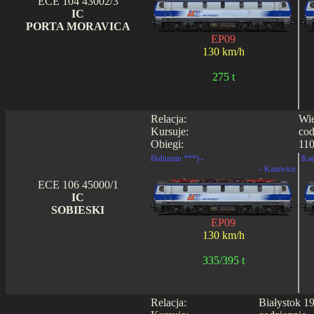
ECE 104 43002/3
IC
PORTA MORAVICA
EP09
130 km/h
275 t
Relacja:
Wie
Kursuje:
cod
Obiegi:
110
Bohumin ***) -
Kat
- Katowice
ECE 106 45000/1
IC
SOBIESKI
EP09
130 km/h
335/395 t
Relacja:
Białystok 1