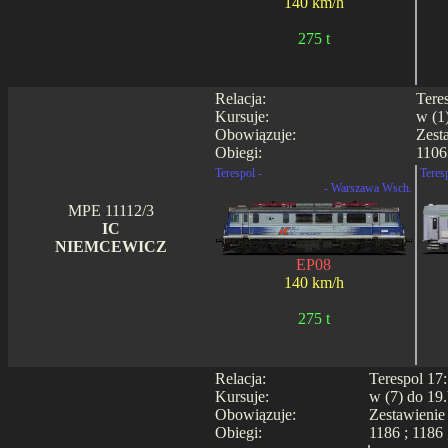
140 km/h
275 t
Relacja:
Tere
Kursuje:
w (1
Obowiązuje:
Zest
Obiegi:
1106
Terespol -
Teres
- Warszawa Wsch.
MPE 11112/3
IC
NIEMCEWICZ
EP08
140 km/h
275 t
Relacja:
Terespol 17
Kursuje:
w (7) do 19.
Obowiązuje:
Zestawienie
Obiegi:
1186 ; 1186 