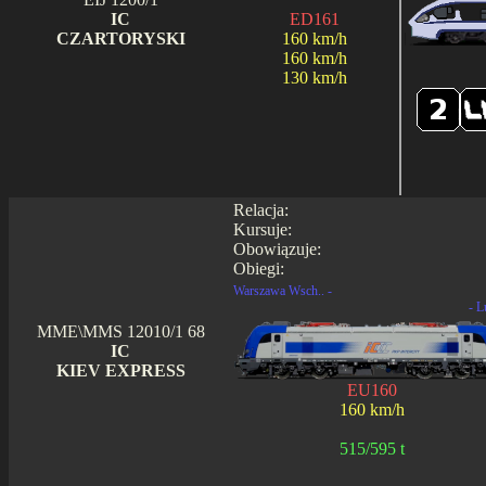
IC
ED161
CZARTORYSKI
160 km/h
160 km/h
130 km/h
Relacja:
Kursuje:
Obowiązuje:
Obiegi:
Warszawa Wsch.. -
- L
MME\MMS 12010/1 68
IC
KIEV EXPRESS
EU160
160 km/h
515/595 t