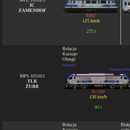
IC
ZAMENHOF
EP07
125 km/h
275 t
Relacja:
Kursuje:
Obiegi:
Białystok -
- Warszawa Ws
MPS 10110/1
TLK
ŻUBR
SU160
130 km/h
95 t
Relacja:
Biał
Kursuje:
codz