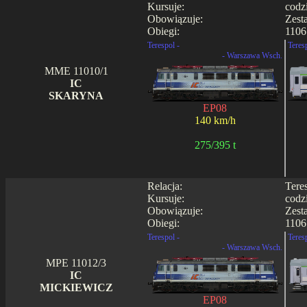
Kursuje:
codz
Obowiązuje:
Zest
Obiegi:
1106
Terespol -
Teres
- Warszawa Wsch.
MME 11010/1
IC
SKARYNA
EP08
140 km/h
275/395 t
Relacja:
Tere
Kursuje:
codz
Obowiązuje:
Zest
Obiegi:
1106
Terespol -
Teres
- Warszawa Wsch.
MPE 11012/3
IC
MICKIEWICZ
EP08