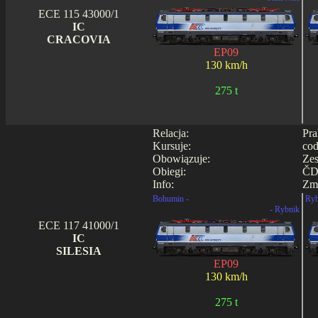
ECE 115 43000/1
IC
CRACOVIA
EP09
130 km/h
275 t
Relacja:
Pra
Kursuje:
cod
Obowiązuje:
Zes
Obiegi:
ČD0
Info:
Zmi
Bohumin -
Ryb
- Rybnik
ECE 117 41000/1
IC
SILESIA
EP09
130 km/h
275 t