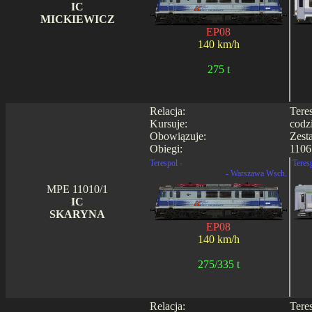
IC
MICKIEWICZ
EP08
140 km/h
275 t
Relacja:
Tere
Kursuje:
codz
Obowiązuje:
Zest
Obiegi:
1106
Terespol -
Teres
- Warszawa Wsch.
MPE 11010/1
IC
SKARYNA
EP08
140 km/h
275/335 t
Relacja:
Tere