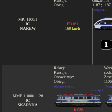
Kursuje:
codziennie
Obiegi:
1187 ; 1187 
Białystok -
MPJ 1100/1
IC
ED161
NAREW
160 km/h
Relacja:
Wars
Kursuje:
codz
Obowiązuje:
Zest
Obiegi:
1106
Warszawa Wsch. -
Teres
- Terespol
MME 11000/1 128
IC
SKARYNA
EP08