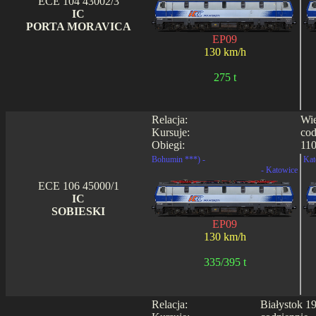
ECE 104 43002/3
IC
PORTA MORAVICA
EP09
130 km/h
275 t
Relacja:
Wie
Kursuje:
cod
Obiegi:
110
Bohumin ***) -
Kat
- Katowice
ECE 106 45000/1
IC
SOBIESKI
EP09
130 km/h
335/395 t
Relacja:
Białystok 1