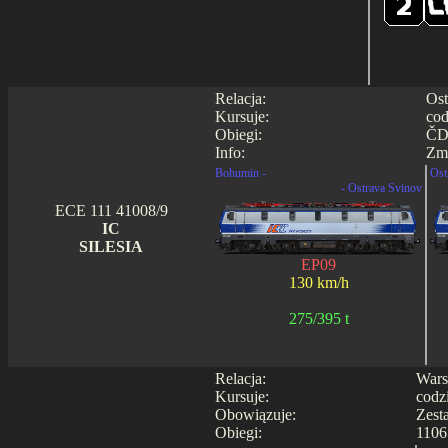
Relacja:
Ost
Kursuje:
cod
Obiegi:
ČD
Info:
Zmi
Bohumin -
Ost
- Ostrava Svinov
ECE 111 41008/9
IC
SILESIA
EP09
130 km/h
275/395 t
Relacja:
Wars
Kursuje:
codz
Obowiązuje:
Zest
Obiegi:
1106