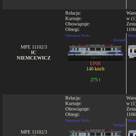
Relacja:
Wars
Kursuje:
w (1)
Obowiązuje:
Zest
Obiegi:
1106
Warszawa Wsch. -
Warsz
- Terespol
MPE 11102/3
IC
NIEMCEWICZ
EP08
140 km/h
275 t
Relacja:
Wars
Kursuje:
w (1)
Obowiązuje:
Zest
Obiegi:
1106
Warszawa Wsch. -
Warsz
- Terespol
MPE 11102/3