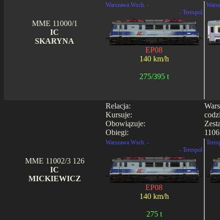
Warszawa Wsch. -
Warsz
- Terespol
MME 11000/1
IC
SKARYNA
EP08
140 km/h
275/395 t
Relacja:
Wars
Kursuje:
codz
Obowiązuje:
Zest
Obiegi:
1106
Warszawa Wsch. -
Teres
- Terespol
MME 11002/3 126
IC
MICKIEWICZ
EP08
140 km/h
275 t