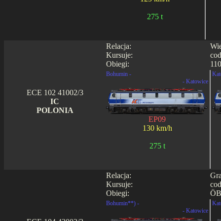
275 t
Relacja:
Wie
Kursuje:
cod
Obiegi:
110
Bohumin -
Kat
- Katowice
ECE 102 41002/3
IC
POLONIA
EP09
130 km/h
275 t
Relacja:
Gra
Kursuje:
cod
Obiegi:
ÖB
Bohumin**) -
Kat
- Katowice