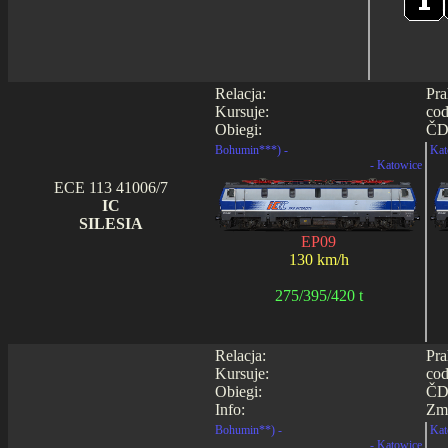
Relacja:
Pra
Kursuje:
cod
Obiegi:
ČD
Bohumin***) -
Kat
- Katowice
ECE 113 41006/7
IC
SILESIA
EP09
130 km/h
275/395/420 t
Relacja:
Pra
Kursuje:
cod
Obiegi:
ČD
Info:
Zmi
Bohumin**) -
Kat
- Katowice