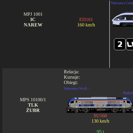
Warszawa Centr
MPJ 1001
IC
ED161
NAREW
160 km/h
Relacja:
Kursuje:
Obiegi:
Warszawa Wsch. -
- Białys
MPS 10100/1
TLK
ŻUBR
SU160
130 km/h
95 t