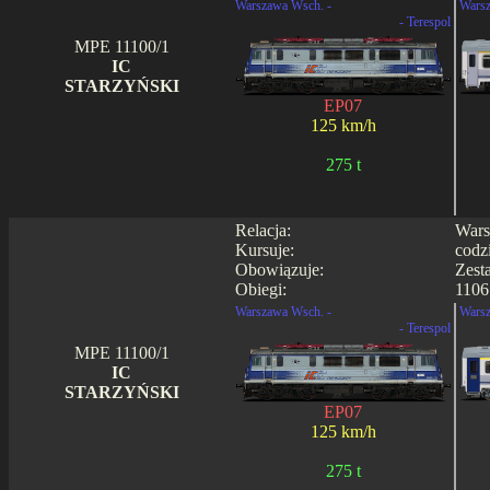
Warszawa Wsch. -
Warsz
- Terespol
MPE 11100/1
IC
STARZYŃSKI
EP07
125 km/h
275 t
Relacja:
Wars
Kursuje:
codz
Obowiązuje:
Zest
Obiegi:
1106
Warszawa Wsch. -
Warsz
- Terespol
MPE 11100/1
IC
STARZYŃSKI
EP07
125 km/h
275 t