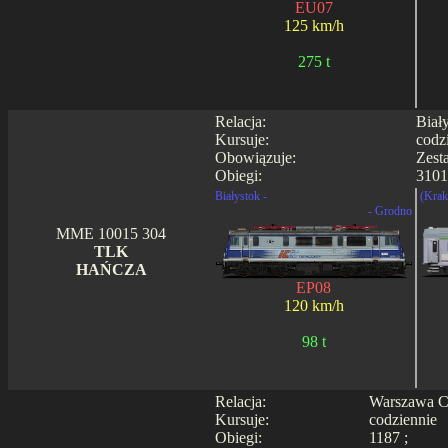
EU07
125 km/h
275 t
Relacja:
Biał
Kursuje:
codz
Obowiązuje:
Zest
Obiegi:
3101
Białystok -
(Krak
- Grodno
MME 10015 304
TLK
HAŃCZA
EP08
120 km/h
98 t
Relacja:
Warszawa Ce
Kursuje:
codziennie
Obiegi:
1187 ;