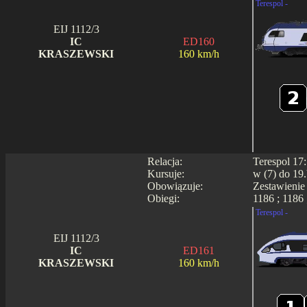
Terespol -
EIJ 1112/3
IC
ED160
KRASZEWSKI
160 km/h
Relacja:
Terespol 17
Kursuje:
w (7) do 19.
Obowiązuje:
Zestawienie
Obiegi:
1186 ; 1186 
Terespol -
EIJ 1112/3
IC
ED161
KRASZEWSKI
160 km/h