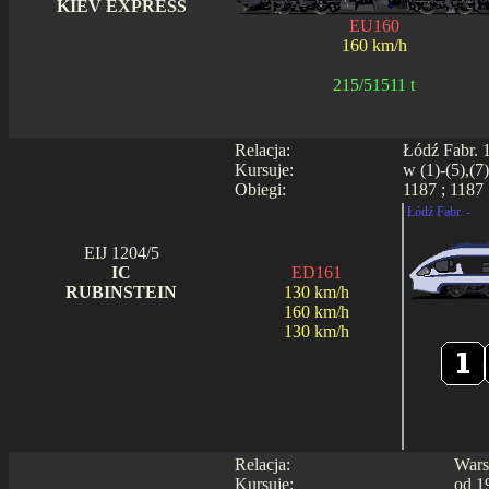
KIEV EXPRESS
EU160
160 km/h
215/51511 t
Relacja:
Łódź Fabr. 1
Kursuje:
w (1)-(5),(7
Obiegi:
1187 ; 1187 
Łódź Fabr. -
EIJ 1204/5
IC
ED161
RUBINSTEIN
130 km/h
160 km/h
130 km/h
Relacja:
Wars
Kursuje:
od 1