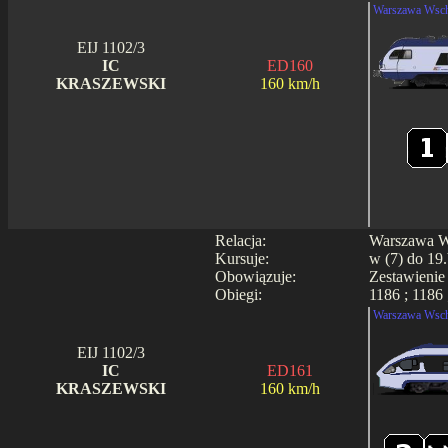
Warszawa Wsch
EIJ 1102/3
IC
ED160
KRASZEWSKI
160 km/h
Relacja:
Warszawa Ws
Kursuje:
w (7) do 19.
Obowiązuje:
Zestawienie
Obiegi:
1186 ; 1186 
Warszawa Wsch
EIJ 1102/3
IC
ED161
KRASZEWSKI
160 km/h