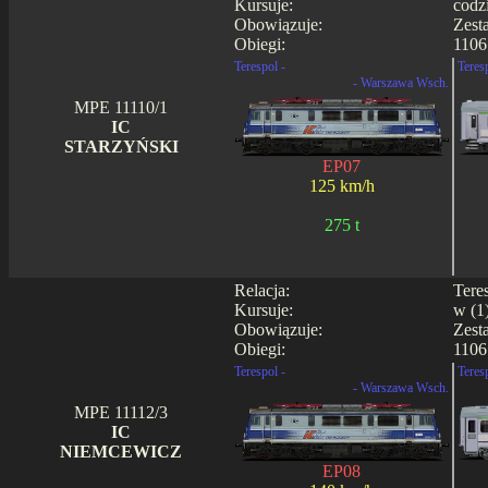
Kursuje:
codz
Obowiązuje:
Zest
Obiegi:
1106
Terespol -
Teres
- Warszawa Wsch.
MPE 11110/1
IC
STARZYŃSKI
EP07
125 km/h
275 t
Relacja:
Tere
Kursuje:
w (1
Obowiązuje:
Zest
Obiegi:
1106
Terespol -
Teres
- Warszawa Wsch.
MPE 11112/3
IC
NIEMCEWICZ
EP08