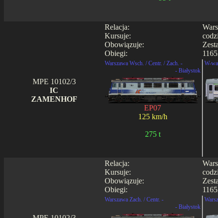
Relacja:
Wars
Kursuje:
codz
Obowiązuje:
Zest
Obiegi:
1165
Warszawa Wsch. / Centr. / Zach. -
W-wa 
- Białystok
MPE 10102/3
IC
ZAMENHOF
EP07
125 km/h
275 t
Relacja:
Wars
Kursuje:
codz
Obowiązuje:
Zest
Obiegi:
1165
Warszawa Zach. / Centr. -
Warsz
- Białystok
MPE 10102/3