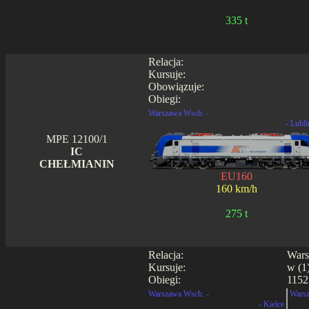
335 t
Relacja:
Kursuje:
Obowiązuje:
Obiegi:
Warszawa Wsch. -
- Lubli
MPE 12100/1
IC
CHEŁMIANIN
EU160
160 km/h
275 t
Relacja:
Wars
Kursuje:
w (1)
Obiegi:
1152
Warszawa Wsch. -
Warsz
- Kielce