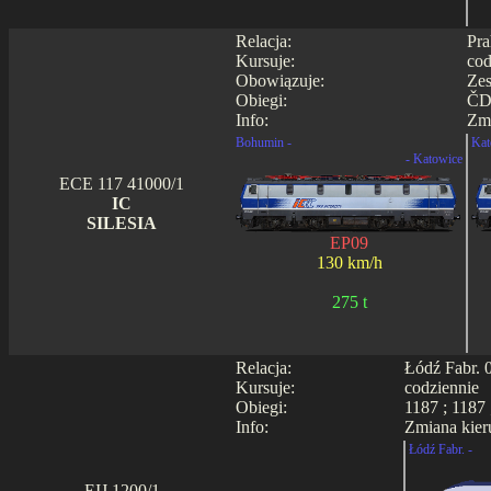
Relacja:
Pra
Kursuje:
cod
Obowiązuje:
Zes
Obiegi:
ČD0
Info:
Zmi
Bohumin -
Kat
- Katowice
ECE 117 41000/1
IC
SILESIA
EP09
130 km/h
275 t
Relacja:
Łódź Fabr. 
Kursuje:
codziennie
Obiegi:
1187 ; 1187 
Info:
Zmiana kier
Łódź Fabr. -
EIJ 1200/1