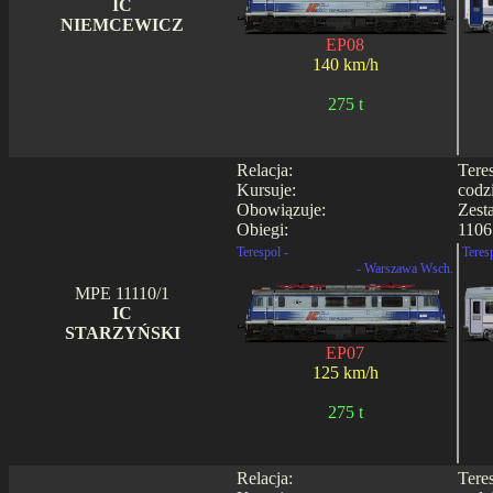
IC
NIEMCEWICZ
EP08
140 km/h
275 t
Relacja:
Tere
Kursuje:
codz
Obowiązuje:
Zest
Obiegi:
1106
Terespol -
Teres
- Warszawa Wsch.
MPE 11110/1
IC
STARZYŃSKI
EP07
125 km/h
275 t
Relacja:
Tere