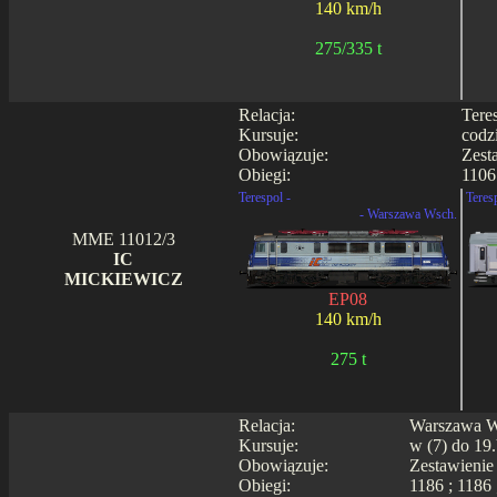
140 km/h
275/335 t
Relacja:
Tere
Kursuje:
codz
Obowiązuje:
Zest
Obiegi:
1106
Terespol -
Teres
- Warszawa Wsch.
MME 11012/3
IC
MICKIEWICZ
EP08
140 km/h
275 t
Relacja:
Warszawa Ws
Kursuje:
w (7) do 19.
Obowiązuje:
Zestawienie
Obiegi:
1186 ; 1186 