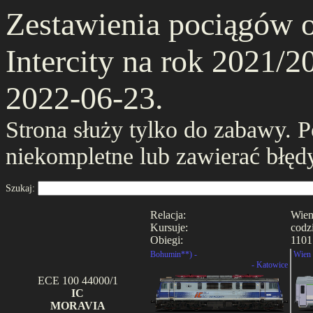
Zestawienia pociągów 
Intercity na rok 2021/20
2022-06-23.
Strona służy tylko do zabawy. 
niekompletne lub zawierać błęd
Szukaj:
Relacja:
Wien
Kursuje:
codz
Obiegi:
1101
Bohumin**) -
Wien 
- Katowice
ECE 100 44000/1
IC
MORAVIA