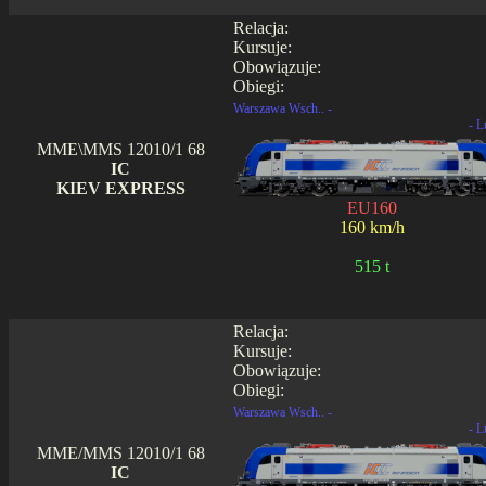
Relacja:
Kursuje:
Obowiązuje:
Obiegi:
Warszawa Wsch.. -
- L
MME\MMS 12010/1 68
IC
KIEV EXPRESS
EU160
160 km/h
515 t
Relacja:
Kursuje:
Obowiązuje:
Obiegi:
Warszawa Wsch.. -
- L
MME/MMS 12010/1 68
IC