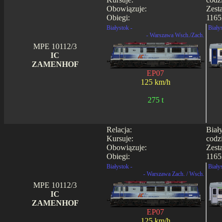
Obowiązuje:
Zest
Obiegi:
1165
Białystok -
Biały
- Warszawa Wsch./Zach.
MPE 10112/3
IC
ZAMENHOF
EP07
125 km/h
275 t
Relacja:
Biał
Kursuje:
codz
Obowiązuje:
Zest
Obiegi:
1165
Białystok -
Biały
- Warszawa Zach. / Wsch.
MPE 10112/3
IC
ZAMENHOF
EP07
125 km/h