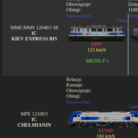
Obowiązuje:
Zest
Obiegi:
1108
Warszawa Wsch.. -
Doroh
- Chełm
MME\MMS 12040/1 68
IC
KIEV EXPRESS BIS
EP07
125 km/h
300/395 F t
Relacja:
Kursuje:
Obowiązuje:
Obiegi:
Warszawa Wsch. -
- Lubli
MPE 12100/1
IC
CHEŁMIANIN
EU160
160 km/h