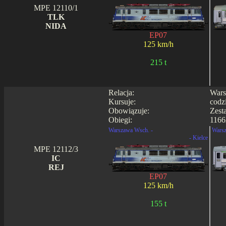
MPE 12110/1
TLK
NIDA
EP07
125 km/h
215 t
Relacja:
Wars
Kursuje:
codz
Obowiązuje:
Zest
Obiegi:
1166
Warszawa Wsch. -
Warsz
- Kielce
MPE 12112/3
IC
REJ
EP07
125 km/h
155 t