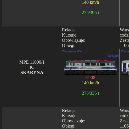
140 km/h
275/395 t
Relacja:
Wars
Kursuje:
codz
Obowiązuje:
Zest
Obiegi:
1106
Warszawa Wsch. -
Warsz
- Terespol
MPE 11000/1
IC
SKARYNA
EP08
140 km/h
275/335 t
Relacja:
Wars
Kursuje:
codz
Obowiązuje:
Zest
Obiegi:
1106