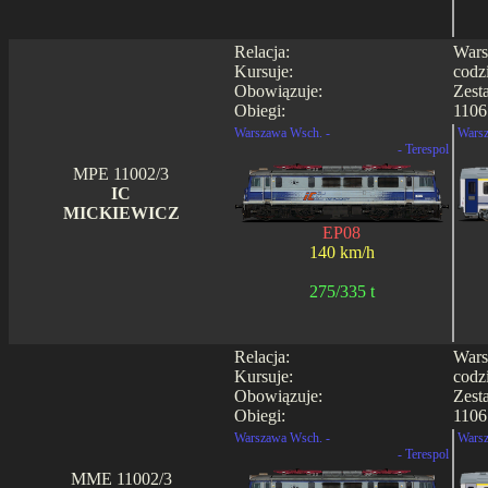
Relacja:
Wars
Kursuje:
codz
Obowiązuje:
Zest
Obiegi:
1106
Warszawa Wsch. -
Warsz
- Terespol
MPE 11002/3
IC
MICKIEWICZ
EP08
140 km/h
275/335 t
Relacja:
Wars
Kursuje:
codz
Obowiązuje:
Zest
Obiegi:
1106
Warszawa Wsch. -
Warsz
- Terespol
MME 11002/3