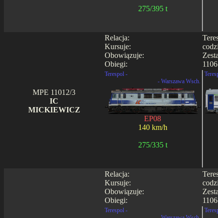
275/395 t
Relacja:
Tere
Kursuje:
codz
Obowiązuje:
Zest
Obiegi:
1106
Terespol -
Teres
- Warszawa Wsch.
MPE 11012/3
IC
MICKIEWICZ
EP08
140 km/h
275/335 t
Relacja:
Tere
Kursuje:
codz
Obowiązuje:
Zest
Obiegi:
1106
Terespol -
Teres
- Warszawa Wsch.