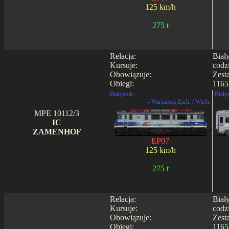
125 km/h
275 t
Relacja:
Biał
Kursuje:
codz
Obowiązuje:
Zest
Obiegi:
1165
Białystok -
Biały
- Warszawa Zach. / Wsch.
MPE 10112/3
IC
ZAMENHOF
EP07
125 km/h
275 t
Relacja:
Biał
Kursuje:
codz
Obowiązuje:
Zest
Obiegi:
1165