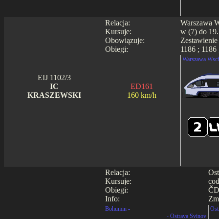
Relacja:
Warszawa Ws
Kursuje:
w (7) do 19.
Obowiązuje:
Zestawienie
Obiegi:
1186 ; 1186 
Warszawa Wsch
EIJ 1102/3
IC
ED161
KRASZEWSKI
160 km/h
Relacja:
Ost
Kursuje:
cod
Obiegi:
ČD
Info:
Zmi
Bohumin -
Ost
- Ostrava Svinov