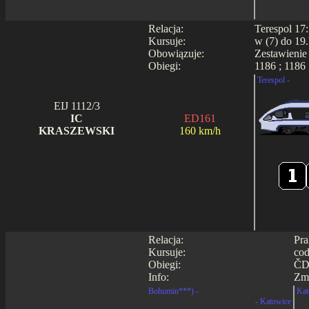
Relacja:
Terespol 17
Kursuje:
w (7) do 19.
Obowiązuje:
Zestawienie
Obiegi:
1186 ; 1186 
Terespol -
EIJ 1112/3
IC
ED161
KRASZEWSKI
160 km/h
Relacja:
Pra
Kursuje:
cod
Obiegi:
ČD
Info:
Zmi
Bohumin***) -
Kat
- Katowice