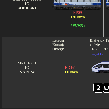
IC
SOBIESKI
EP09
130 km/h
335/395 t
Relacja:
Białystok 1
Kursuje:
codziennie
Obiegi:
1187 ; 1187 
Białystok -
MPJ 1100/1
IC
ED161
NAREW
160 km/h