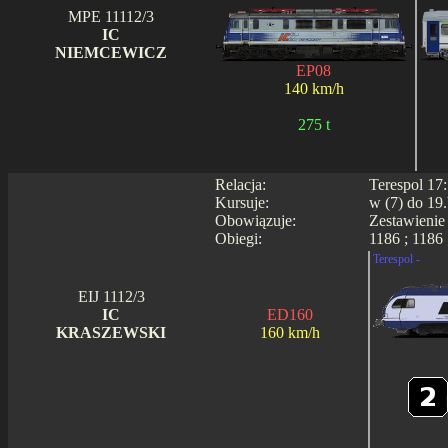
MPE 11112/3
IC
NIEMCEWICZ
EP08
140 km/h
275 t
Relacja:
Terespol 17
Kursuje:
w (7) do 19.
Obowiązuje:
Zestawienie
Obiegi:
1186 ; 1186 
Terespol -
EIJ 1112/3
IC
ED160
KRASZEWSKI
160 km/h