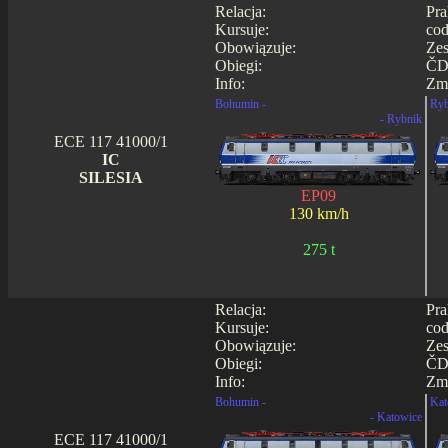
Relacja:
Pra
Kursuje:
cod
Obowiązuje:
Zes
Obiegi:
ČD0
Info:
Zmi
Bohumin -
Ryb
- Rybnik
ECE 117 41000/1
IC
SILESIA
EP09
130 km/h
275 t
Relacja:
Pra
Kursuje:
cod
Obowiązuje:
Zes
Obiegi:
ČD0
Info:
Zmi
Bohumin -
Kat
- Katowice
ECE 117 41000/1