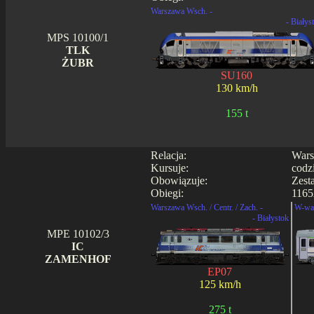
Warszawa Wsch. -
- Białys
MPS 10100/1
TLK
ŻUBR
SU160
130 km/h
155 t
Relacja:
Wars
Kursuje:
codz
Obowiązuje:
Zest
Obiegi:
1165
Warszawa Wsch. / Centr. / Zach. -
W-wa 
- Białystok
MPE 10102/3
IC
ZAMENHOF
EP07
125 km/h
275 t