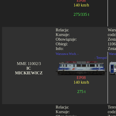
EP08
140 km/h
275/335 t
Relacja:
Wars
Kursuje:
codz
Obowiązuje:
Zest
Obiegi:
1106
Info:
Zmia
Warszawa Wsch. -
Warsz
- Terespol
MME 11002/3
IC
MICKIEWICZ
EP08
140 km/h
275 t
Relacja:
Tere
Kursuje:
codz