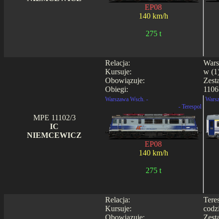
EP08
140 km/h
275 t
Relacja:
Wars
Kursuje:
w (1)
Obowiązuje:
Zest
Obiegi:
1106
Warszawa Wsch. -
Warsz
- Terespol
MPE 11102/3
IC
NIEMCEWICZ
EP08
140 km/h
275 t
Relacja:
Tere
Kursuje:
codz
Obowiązuje:
Zest