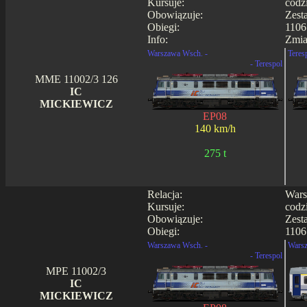
Kursuje:
codz
Obowiązuje:
Zest
Obiegi:
1106
Info:
Zmia
Warszawa Wsch. -
Teres
- Terespol
MME 11002/3 126
IC
MICKIEWICZ
EP08
140 km/h
275 t
Relacja:
Wars
Kursuje:
codz
Obowiązuje:
Zest
Obiegi:
1106
Warszawa Wsch. -
Warsz
- Terespol
MPE 11002/3
IC
MICKIEWICZ