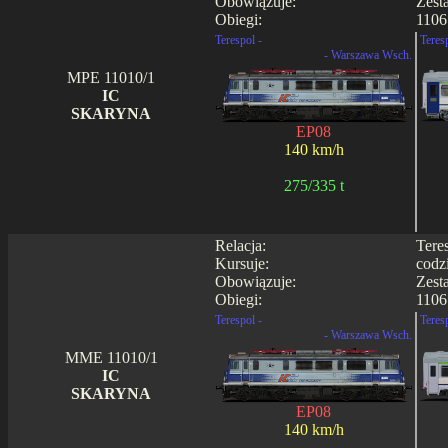
Obowiązuje:
Zest
Obiegi:
1106
Terespol -
Teres
- Warszawa Wsch.
MPE 11010/1
IC
SKARYNA
EP08
140 km/h
275/335 t
Relacja:
Tere
Kursuje:
codz
Obowiązuje:
Zest
Obiegi:
1106
Terespol -
Teres
- Warszawa Wsch.
MME 11010/1
IC
SKARYNA
EP08
140 km/h