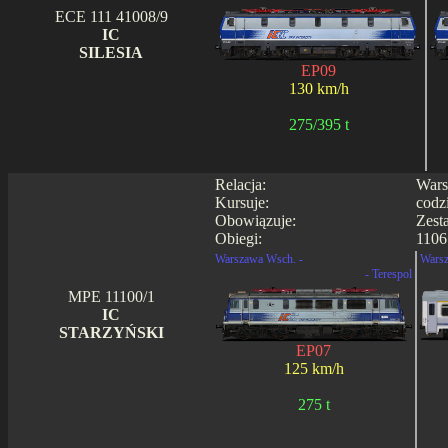
ECE 111 41008/9
IC
SILESIA
EP09
130 km/h
275/395 t
Relacja:
Wars
Kursuje:
codz
Obowiązuje:
Zest
Obiegi:
1106
Warszawa Wsch. -
Warsz
- Terespol
MPE 11100/1
IC
STARZYŃSKI
EP07
125 km/h
275 t