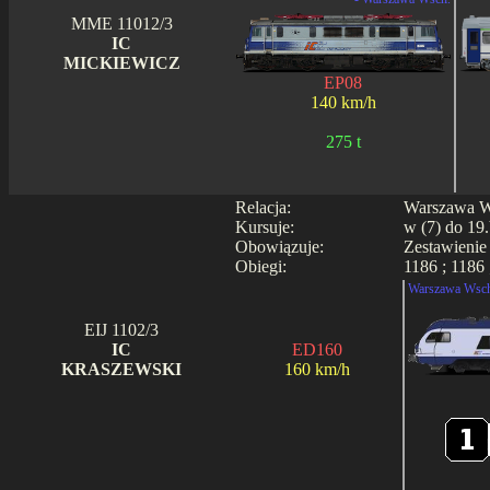
MME 11012/3
IC
MICKIEWICZ
EP08
140 km/h
275 t
Relacja:
Warszawa Ws
Kursuje:
w (7) do 19.
Obowiązuje:
Zestawienie
Obiegi:
1186 ; 1186 
Warszawa Wsch
EIJ 1102/3
IC
ED160
KRASZEWSKI
160 km/h