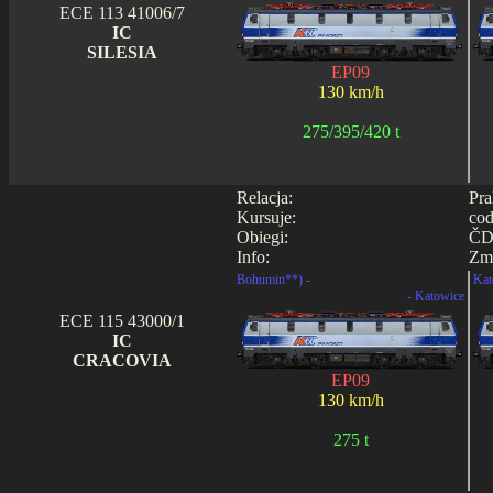
ECE 113 41006/7
IC
SILESIA
EP09
130 km/h
275/395/420 t
Relacja:
Pra
Kursuje:
cod
Obiegi:
ČD
Info:
Zmi
Bohumin**) -
Kat
- Katowice
ECE 115 43000/1
IC
CRACOVIA
EP09
130 km/h
275 t