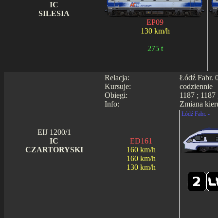
IC
SILESIA
EP09
130 km/h
275 t
Relacja:
Łódź Fabr. 
Kursuje:
codziennie
Obiegi:
1187 ; 1187 
Info:
Zmiana kier
Łódź Fabr. -
EIJ 1200/1
IC
ED161
CZARTORYSKI
160 km/h
160 km/h
130 km/h