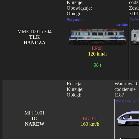
Kursuje:
codz
Obowiązuje:
Zest
Obiegi:
3101
Białystok -
Biały
- Grodno
MME 10015 304
TLK
HAŃCZA
EP08
120 km/h
98 t
Relacja:
Warszawa Ce
Kursuje:
codziennie
Obiegi:
1187 ;
Warszawa Centr
MPJ 1001
IC
ED161
NAREW
160 km/h