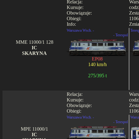
Relacja:
Wars
Kursuje:
codz
Obowiązuje:
Zest
Obiegi:
1106
Info:
Zmia
Warszawa Wsch. -
Teres
- Terespol
MME 11000/1 128
IC
SKARYNA
EP08
140 km/h
275/395 t
Relacja:
Wars
Kursuje:
codz
Obowiązuje:
Zest
Obiegi:
1106
Warszawa Wsch. -
Warsz
- Terespol
MPE 11000/1
IC