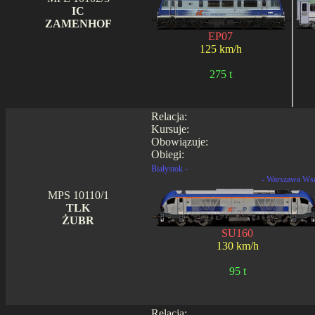
IC
ZAMENHOF
EP07
125 km/h
275 t
Relacja:
Kursuje:
Obowiązuje:
Obiegi:
Białystok -
- Warszawa Ws
MPS 10110/1
TLK
ŻUBR
SU160
130 km/h
95 t
Relacja: