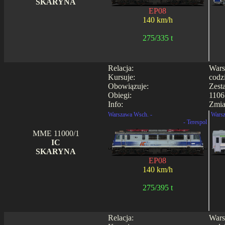
SKARYNA
EP08
140 km/h
275/335 t
Relacja:
Wars
Kursuje:
codz
Obowiązuje:
Zest
Obiegi:
1106
Info:
Zmia
Warszawa Wsch. -
Warsz
- Terespol
MME 11000/1
IC
SKARYNA
EP08
140 km/h
275/395 t
Relacja:
Wars