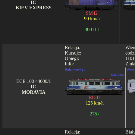
IC
KIEV EXPRESS
SM42
90 km/h
30011 t
Relacja:
Wien
Kursuje:
codz
Obiegi:
1101
Info:
Zmia
Bohumin**) -
Wien 
- Katowice
ECE 100 44000/1
IC
MORAVIA
EU07
125 km/h
275 t
Relacja:
Biał