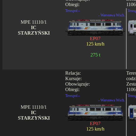
Obiegi:
1106
Terespol -
Teres
- Warszawa Wsch.
MPE 11110/1
IC
STARZYŃSKI
EP07
125 km/h
275 t
Relacja:
Tere
Kursuje:
codz
Obowiązuje:
Zest
Obiegi:
1106
Terespol -
Teres
- Warszawa Wsch.
MPE 11110/1
IC
STARZYŃSKI
EP07
125 km/h