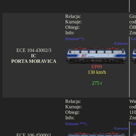
Relacja:
Gra
Kursuje:
cod
Obiegi:
ÖB
Info:
Zmi
Bohumin**) -
Kat
- Katowice
ECE 104 43002/3
IC
PORTA MORAVICA
EP09
130 km/h
275 t
Relacja:
Wie
Kursuje:
cod
Obiegi:
110
Info:
Zmi
Bohumin ***) -
Kat
- Katowice
ECE 106 45000/1