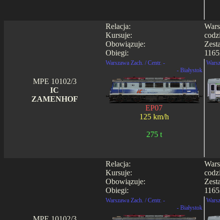
Relacja:
Wars
Kursuje:
codz
Obowiązuje:
Zest
Obiegi:
1165
Warszawa Zach. / Centr. -
Warsz
- Białystok
MPE 10102/3
IC
ZAMENHOF
EP07
125 km/h
275 t
Relacja:
Wars
Kursuje:
codz
Obowiązuje:
Zest
Obiegi:
1165
Warszawa Zach. / Centr. -
Warsz
- Białystok
MPE 10102/3