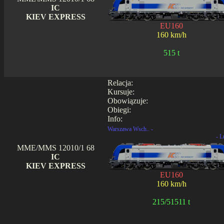
IC
KIEV EXPRESS
EU160
160 km/h
515 t
Relacja:
Kursuje:
Obowiązuje:
Obiegi:
Info:
Warszawa Wsch.. -
- L
MME/MMS 12010/1 68
IC
KIEV EXPRESS
EU160
160 km/h
215/51511 t