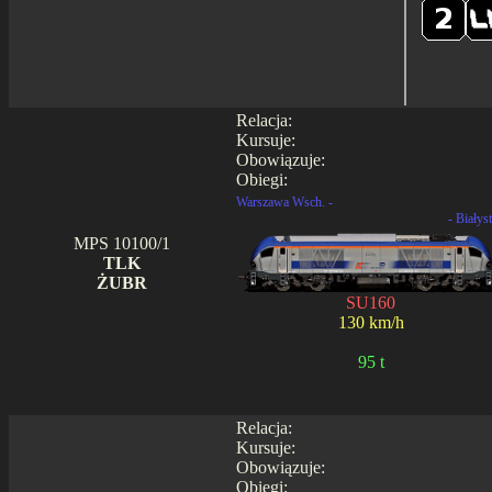
Relacja:
Kursuje:
Obowiązuje:
Obiegi:
Warszawa Wsch. -
- Białys
MPS 10100/1
TLK
ŻUBR
SU160
130 km/h
95 t
Relacja:
Kursuje:
Obowiązuje:
Obiegi: