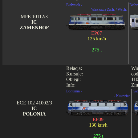
Białystok -
Biały
- Warszawa Zach. / Wsch.
MPE 10112/3
IC
ZAMENHOF
EP07
125 km/h
275 t
Relacja:
Wie
Kursuje:
cod
Obiegi:
110
Info:
Zmi
Bohumin -
Kat
- Katowice
ECE 102 41002/3
IC
POLONIA
EP09
130 km/h
275 t