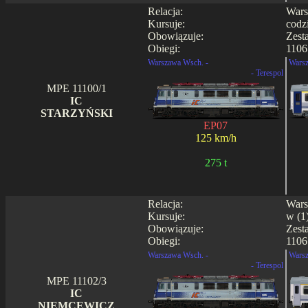
Relacja:
Wars
Kursuje:
codz
Obowiązuje:
Zest
Obiegi:
1106
Warszawa Wsch. -
Warsz
- Terespol
MPE 11100/1
IC
STARZYŃSKI
EP07
125 km/h
275 t
Relacja:
Wars
Kursuje:
w (1)
Obowiązuje:
Zest
Obiegi:
1106
Warszawa Wsch. -
Warsz
- Terespol
MPE 11102/3
IC
NIEMCEWICZ