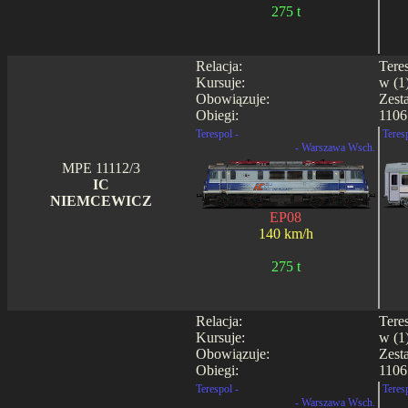
275 t
Relacja:
Tere
Kursuje:
w (1
Obowiązuje:
Zest
Obiegi:
1106
Terespol -
Teres
- Warszawa Wsch.
MPE 11112/3
IC
NIEMCEWICZ
EP08
140 km/h
275 t
Relacja:
Tere
Kursuje:
w (1
Obowiązuje:
Zest
Obiegi:
1106
Terespol -
Teres
- Warszawa Wsch.