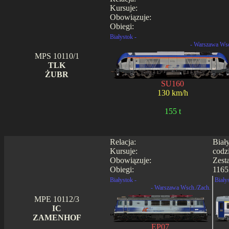
Kursuje:
Obowiązuje:
Obiegi:
Białystok -
- Warszawa Ws
MPS 10110/1
TLK
ŻUBR
SU160
130 km/h
155 t
Relacja:
Biał
Kursuje:
codz
Obowiązuje:
Zest
Obiegi:
1165
Białystok -
Biały
- Warszawa Wsch./Zach.
MPE 10112/3
IC
ZAMENHOF
EP07