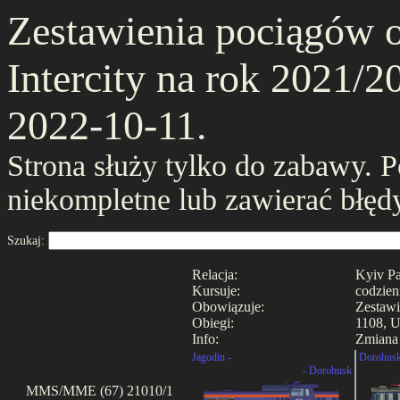
Zestawienia pociągów 
Intercity na rok 2021/20
2022-10-11.
Strona służy tylko do zabawy. 
niekompletne lub zawierać błęd
Szukaj:
Relacja:
Kyiv Pa
Kursuje:
codzien
Obowiązuje:
Zestawi
Obiegi:
1108, U
Info:
Zmiana 
Jagodin -
Dorohusk
- Dorohusk
MMS/MME (67) 21010/1