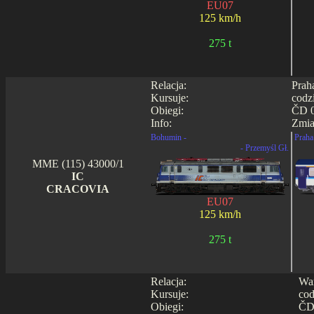
EU07
125 km/h
275 t
Relacja:
Prah
Kursuje:
codz
Obiegi:
ČD 0
Info:
Zmia
Bohumin -
Praha 
- Przemyśl Gł.
MME (115) 43000/1
IC
CRACOVIA
EU07
125 km/h
275 t
Relacja:
War
Kursuje:
cod
Obiegi:
ČD 