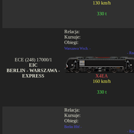
130 km/h
330 t
Relacja:
Kursuje:
Obiegi:
Warszawa Wsch. -
- Rz
ECE (248) 17000/1
EIC
BERLIN - WARSZAWA -
EXPRESS
X4EA
160 km/h
330 t
Relacja:
Kursuje:
Obiegi:
Berlin Hbf -
- Rz