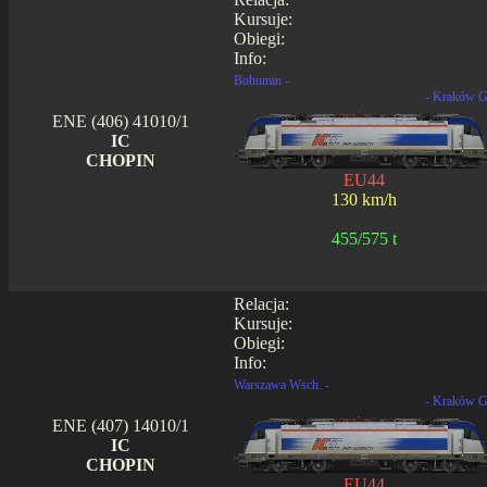
Kursuje:
Obiegi:
Info:
Bohumin -
- Kraków G
ENE (406) 41010/1
IC
CHOPIN
EU44
130 km/h
455/575 t
Relacja:
Kursuje:
Obiegi:
Info:
Warszawa Wsch. -
- Kraków G
ENE (407) 14010/1
IC
CHOPIN
EU44