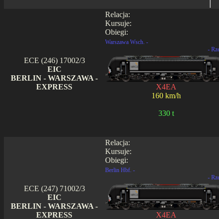
Relacja:
Kursuje:
Obiegi:
Warszawa Wsch. -
- Rz
ECE (246) 17002/3
EIC
BERLIN - WARSZAWA -
EXPRESS
X4EA
160 km/h
330 t
Relacja:
Kursuje:
Obiegi:
Berlin Hbf. -
- Rz
ECE (247) 71002/3
EIC
BERLIN - WARSZAWA -
EXPRESS
X4EA