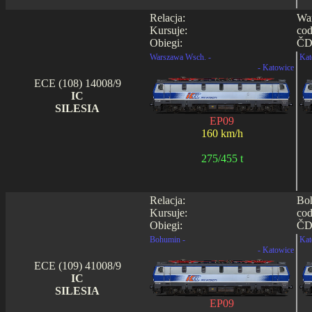
Relacja:
War
Kursuje:
cod
Obiegi:
ČD 
Warszawa Wsch. -
Kat
- Katowice
ECE (108) 14008/9
IC
SILESIA
EP09
160 km/h
275/455 t
Relacja:
Boh
Kursuje:
cod
Obiegi:
ČD 
Bohumin -
Kat
- Katowice
ECE (109) 41008/9
IC
SILESIA
EP09