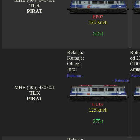
TLK
PIRAT
EP07
125 km/h
515 t
Relacja:
Bohu
Kursuje:
od 2
Obiegi:
ČD09
Info:
Zmia
Bohumin -
Katow
- Katowice
MHE (405) 48070/1
TLK
PIRAT
EU07
125 km/h
275 t
Relacja: