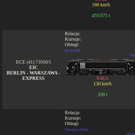
160 km/h
455/575 t
Relacja:
Kursuje:
Obiegi:
Berlin Hbf -
- Rz
ECE (41) 71010/1
EIC
BERLIN - WARSZAWA -
EXPRESS
X4EA
130 km/h
330 t
Relacja:
Kursuje:
Obiegi:
Warszawa Wsch. -
- Rzep