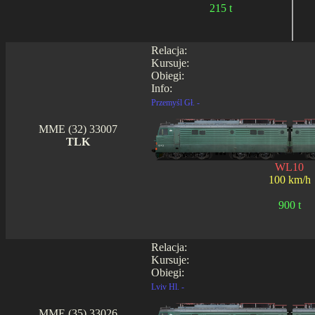
215 t
Relacja:
Kursuje:
Obiegi:
Info:
Przemyśl Gł. -
MME (32) 33007
TLK
WL10
100 km/h
900 t
Relacja:
Kursuje:
Obiegi:
Lviv Hl. -
MME (35) 33026