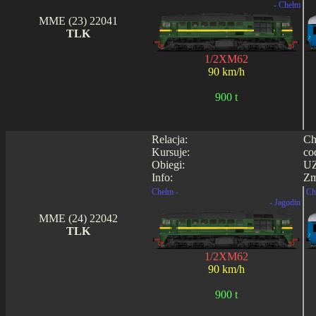
- Chełm
MME (23) 22041
TLK
1/2XM62
90 km/h
900 t
Relacja:
Ch
Kursuje:
co
Obiegi:
UZ
Info:
Zm
Chełm -
Ch
- Jagodin
MME (24) 22042
TLK
1/2XM62
90 km/h
900 t