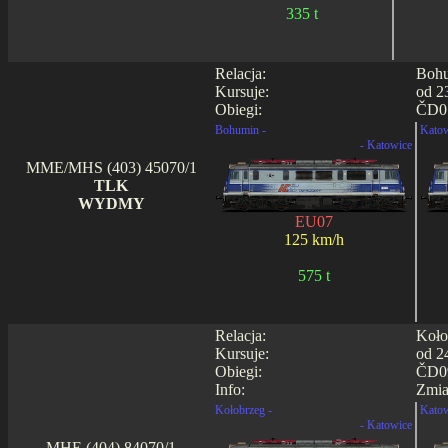
335 t
Relacja:
Bohu
Kursuje:
od 2
Obiegi:
ČD07
Bohumin -
Katow
- Katowice
MME/MHS (403) 45070/1
TLK
WYDMY
EU07
125 km/h
575 t
Relacja:
Koło
Kursuje:
od 2
Obiegi:
ČD09
Info:
Zmia
Kołobrzeg -
Katow
- Katowice
MHE (404) 84070/1