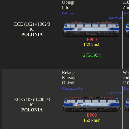
Obiegi:
110
Info:
Zmi
Bohumin -
Kat
- Katowice
ECE (102) 41002/3
IC
POLONIA
EP09
130 km/h
275/395 t
Relacja:
War
Kursuje:
cod
Obiegi:
110
Warszawa Wsch. -
Kat
- Katowice
ECE (103) 14002/3
IC
POLONIA
EP09
160 km/h