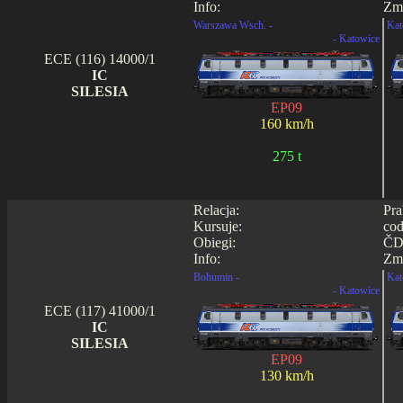
Info:
Zmi
Warszawa Wsch. -
Kat
- Katowice
ECE (116) 14000/1
IC
SILESIA
EP09
160 km/h
275 t
Relacja:
Pra
Kursuje:
cod
Obiegi:
ČD 
Info:
Zmi
Bohumin -
Kat
- Katowice
ECE (117) 41000/1
IC
SILESIA
EP09
130 km/h