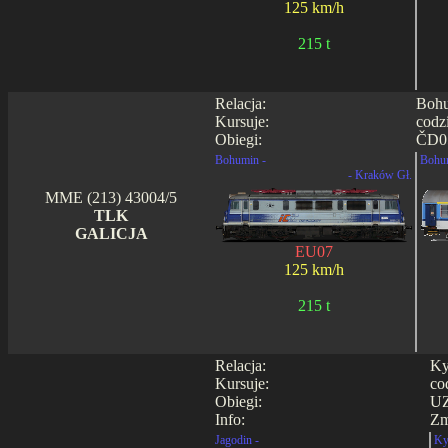
125 km/h
215 t
Relacja:
Bohu
Kursuje:
codz
Obiegi:
ČD05
Bohumin -
Bohu
- Kraków Gł.
MME (213) 43004/5
TLK
GALICJA
EU07
125 km/h
215 t
Relacja:
Ky
Kursuje:
co
Obiegi:
UZ
Info:
Zm
Jagodin -
Ky