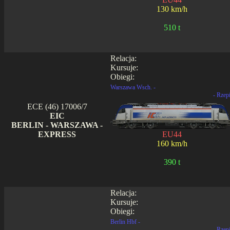
130 km/h
510 t
Relacja:
Kursuje:
Obiegi:
Warszawa Wsch. -
- Rzep
ECE (46) 17006/7
EIC
BERLIN - WARSZAWA -
EXPRESS
EU44
160 km/h
390 t
Relacja:
Kursuje:
Obiegi:
Berlin Hbf -
- Rzep