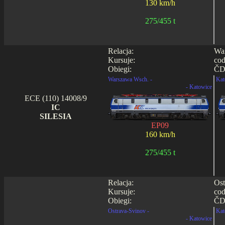
130 km/h
275/455 t
Relacja:
War
Kursuje:
cod
Obiegi:
ČD 
Warszawa Wsch. -
Kat
- Katowice
ECE (110) 14008/9
IC
SILESIA
EP09
160 km/h
275/455 t
Relacja:
Ost
Kursuje:
cod
Obiegi:
ČD 
Ostrava-Svinov -
Kat
- Katowice