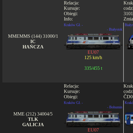
Relacja:
Krak
Kursuje:
codz
Obiegi:
3101
Info:
Zmia
Kraków Gł. -
Biały
- Białystok
MMEMMS (144) 31000/1
IC
HAŃCZA
EU07
125 km/h
335/455 t
Relacja:
Krak
Kursuje:
codz
Obiegi:
ČD05
Kraków Gł. -
Krakó
- Bohumin
MME (212) 34004/5
TLK
GALICJA
EU07