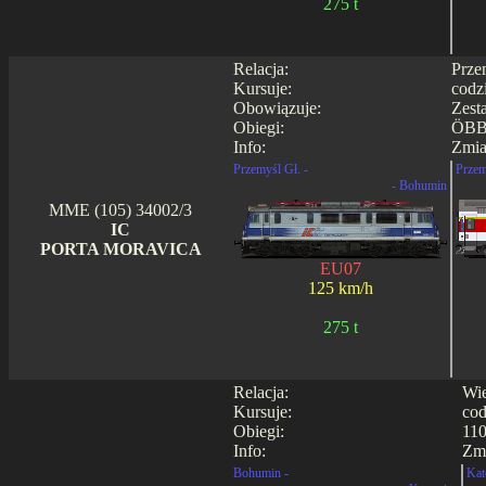
275 t
Relacja:
Prze
Kursuje:
codz
Obowiązuje:
Zest
Obiegi:
ÖBB
Info:
Zmia
Przemyśl Gł. -
Przem
- Bohumin
MME (105) 34002/3
IC
PORTA MORAVICA
EU07
125 km/h
275 t
Relacja:
Wie
Kursuje:
cod
Obiegi:
110
Info:
Zmi
Bohumin -
Kat