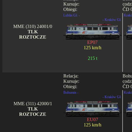
Kursuje:
codz
Obiegi:
ČD 0
Lublin Gł. -
Krakó
- Kraków Gł.
MME (310) 24001/0
TLK
ROZTOCZE
EP07
125 km/h
215 t
Relacja:
Bohu
Kursuje:
codz
Obiegi:
ČD 0
Bohumin -
Krakó
- Kraków Gł.
MME (311) 42000/1
TLK
ROZTOCZE
EU07
125 km/h