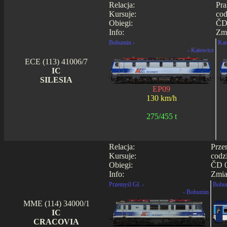
Relacja:
Pra
Kursuje:
cod
Obiegi:
ČD 
Info:
Zmi
Bohumin -
Kat
- Katowice
ECE (113) 41006/7
IC
SILESIA
EP09
130 km/h
275/455 t
Relacja:
Prze
Kursuje:
codz
Obiegi:
ČD 0
Info:
Zmia
Przemyśl Gł. -
Bohu
- Bohumin
MME (114) 34000/1
IC
CRACOVIA