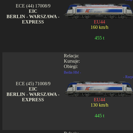
ECE (44) 17008/9
EIC
BERLIN - WARSZAWA -
EXPRESS
EU44
160 km/h
455 t
Relacja:
Kursuje:
Obiegi:
Berlin Hbf -
- Rzep
ECE (45) 71008/9
EIC
BERLIN - WARSZAWA -
EXPRESS
EU44
130 km/h
445 t