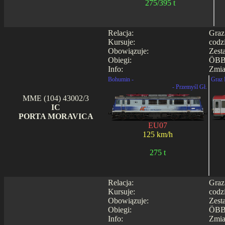
275/395 t
Relacja:
Graz
Kursuje:
codz
Obowiązuje:
Zest
Obiegi:
ÖBB
Info:
Zmia
Bohumin -
Graz 
- Przemyśl Gł.
MME (104) 43002/3
IC
PORTA MORAVICA
EU07
125 km/h
275 t
Relacja:
Graz
Kursuje:
codz
Obowiązuje:
Zest
Obiegi:
ÖBB
Info:
Zmia