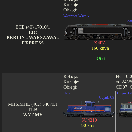
Kursuje:
Obiegi:
Warszawa Wsch. -
- Rz
ECE (40) 17010/1
EIC
BERLIN - WARSZAWA -
EXPRESS
X4EA
160 km/h
330 t
Relacja:
Hel 19:0
Kursuje:
od 24/25
Obiegi:
ČD07, Č
Hel -
Gdynia Gł.
- Gdynia Gł.
MHS/MHE (402) 54070/1
TLK
WYDMY
SU4210
90 km/h