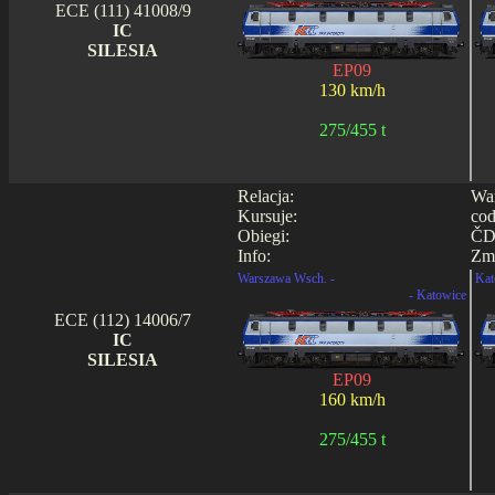
ECE (111) 41008/9
IC
SILESIA
EP09
130 km/h
275/455 t
Relacja:
War
Kursuje:
cod
Obiegi:
ČD 
Info:
Zmi
Warszawa Wsch. -
Kat
- Katowice
ECE (112) 14006/7
IC
SILESIA
EP09
160 km/h
275/455 t