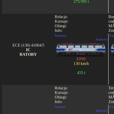
275/395 t
Relacja:
Bud
Kursuje:
cod
Obiegi:
MÁ
Info:
Zmi
Bohumin -
Kat
- Katowice
ECE (130) 41004/5
IC
BATORY
EP09
130 km/h
455 t
Relacja:
Ter
Kursuje:
cod
Obiegi:
MÁ
Info:
Zmi
Terespol -
Kat
- Katowice