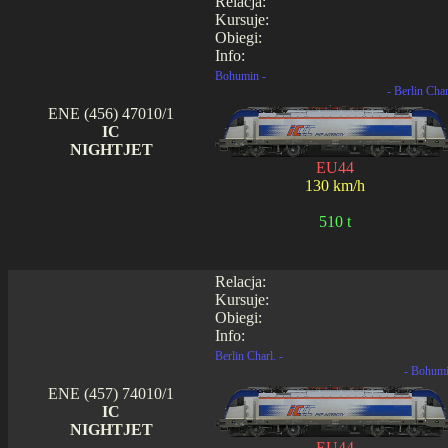
Relacja:
Kursuje:
Obiegi:
Info:
Bohumin -
- Berlin Char
ENE (456) 47010/1
IC
NIGHTJET
EU44
130 km/h
510 t
Relacja:
Kursuje:
Obiegi:
Info:
Berlin Charl. -
- Bohum
ENE (457) 74010/1
IC
NIGHTJET
EU44