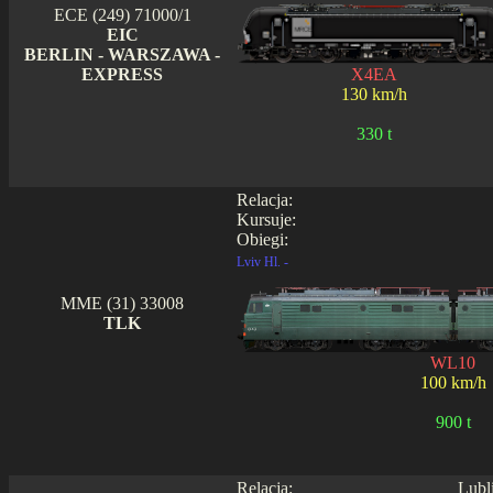
ECE (249) 71000/1
EIC
BERLIN - WARSZAWA -
EXPRESS
X4EA
130 km/h
330 t
Relacja:
Kursuje:
Obiegi:
Lviv Hl. -
MME (31) 33008
TLK
WL10
100 km/h
900 t
Relacja:
Lubl