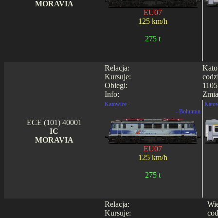
MORAVIA
EU07
125 km/h
275 t
Relacja:
Kato
Kursuje:
codz
Obiegi:
1105
Info:
Zmia
Katowice -
Katow
- Bohumin
ECE (101) 40001
IC
MORAVIA
EU07
125 km/h
275 t
Relacja:
Wie
Kursuje:
cod