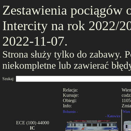
Zestawienia pociągów 
Intercity na rok 2022/20
2022-11-07.
Strona służy tylko do zabawy. 
niekompletne lub zawierać błęd
Szukaj:
Relacja:
Wien
Kursuje:
codz
Obiegi:
1105
Info:
Zmia
Bohumin -
Wien 
- Katowice
ECE (100) 44000
IC