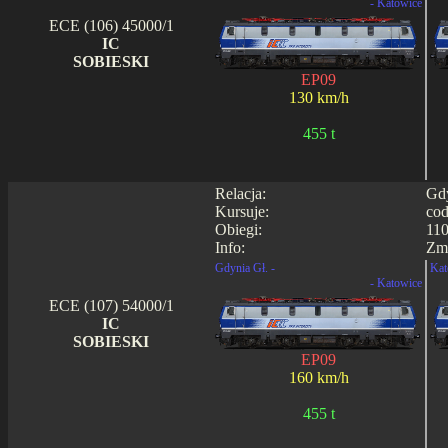
- Katowice
ECE (106) 45000/1
IC
SOBIESKI
EP09
130 km/h
455 t
Relacja:
Gdy
Kursuje:
cod
Obiegi:
110
Info:
Zmi
Gdynia Gł. -
Kat
- Katowice
ECE (107) 54000/1
IC
SOBIESKI
EP09
160 km/h
455 t