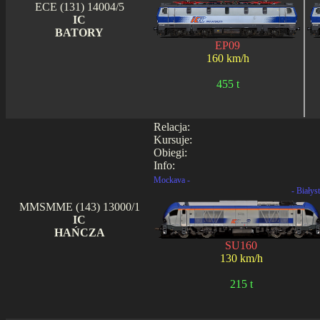
ECE (131) 14004/5
IC
BATORY
EP09
160 km/h
455 t
Relacja:
Kursuje:
Obiegi:
Info:
Mockava -
- Białys
MMSMME (143) 13000/1
IC
HAŃCZA
SU160
130 km/h
215 t