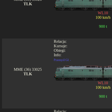
TLK
WL10
100 km/h
900 t
Relacja:
Kursuje:
Obiegi:
Info:
Przemyśl Gł. -
MME (36) 33025
TLK
WL10
100 km/h
900 t
Relacja: