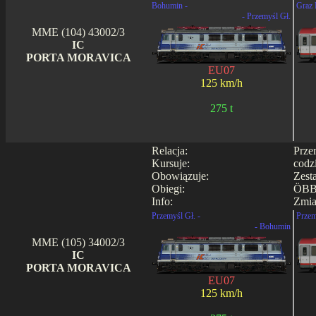
Bohumin -
Graz 
- Przemyśl Gł.
MME (104) 43002/3
IC
PORTA MORAVICA
EU07
125 km/h
275 t
Relacja:
Prze
Kursuje:
codz
Obowiązuje:
Zest
Obiegi:
ÖBB
Info:
Zmia
Przemyśl Gł. -
Przem
- Bohumin
MME (105) 34002/3
IC
PORTA MORAVICA
EU07
125 km/h