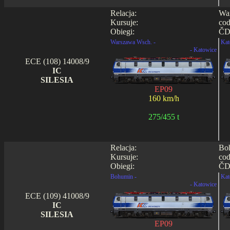
Relacja:
War
Kursuje:
cod
Obiegi:
ČD 
Warszawa Wsch. -
Kat
- Katowice
ECE (108) 14008/9
IC
SILESIA
EP09
160 km/h
275/455 t
Relacja:
Boh
Kursuje:
cod
Obiegi:
ČD 
Bohumin -
Kat
- Katowice
ECE (109) 41008/9
IC
SILESIA
EP09