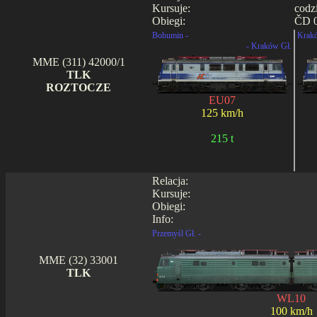
Kursuje:
codz
Obiegi:
ČD 0
Bohumin -
Krakó
- Kraków Gł.
MME (311) 42000/1
TLK
ROZTOCZE
EU07
125 km/h
215 t
Relacja:
Kursuje:
Obiegi:
Info:
Przemyśl Gł. -
MME (32) 33001
TLK
WL10
100 km/h