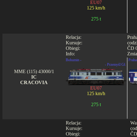
EU07
125 km/h
275 t
Relacja:
Prah
Kursuje:
codz
Obiegi:
ČD 0
Info:
Zmia
Bohumin -
Praha 
- Przemyśl Gł.
MME (115) 43000/1
IC
CRACOVIA
EU07
125 km/h
275 t
Relacja:
War
Kursuje:
cod
Obiegi:
ČD 