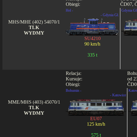
Obiegi:
ČD07, Č
Hel -
Gdynia Gł.
- Gdynia Gł.
MHS/MHE (402) 54070/1
TLK
WYDMY
SU4210
90 km/h
335 t
Relacja:
Bohu
Kursuje:
od 2
Obiegi:
ČD07
Bohumin -
Katow
- Katowice
MME/MHS (403) 45070/1
TLK
WYDMY
EU07
125 km/h
575 t