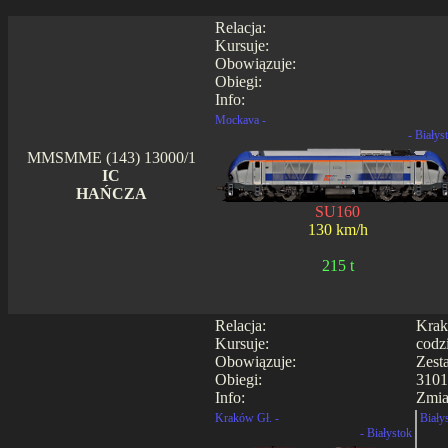
Relacja:
Kursuje:
Obowiązuje:
Obiegi:
Info:
Mockava -
- Białys
MMSMME (143) 13000/1
IC
HAŃCZA
SU160
130 km/h
215 t
Relacja:
Krak
Kursuje:
codz
Obowiązuje:
Zest
Obiegi:
3101
Info:
Zmia
Kraków Gł. -
Biały
- Białystok