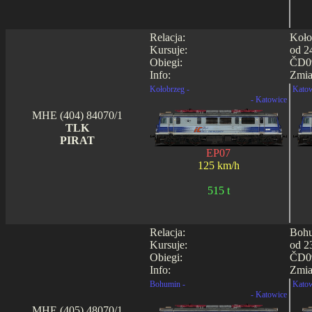
Relacja:
Koło
Kursuje:
od 2
Obiegi:
ČD09
Info:
Zmia
Kołobrzeg -
Katow
- Katowice
MHE (404) 84070/1
TLK
PIRAT
EP07
125 km/h
515 t
Relacja:
Bohu
Kursuje:
od 2
Obiegi:
ČD09
Info:
Zmia
Bohumin -
Katow
- Katowice
MHE (405) 48070/1