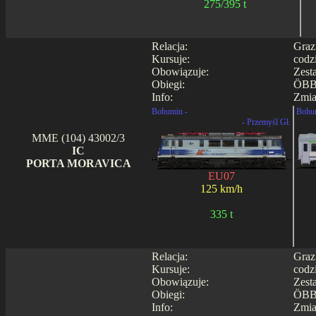
275/395 t
Relacja:
Graz
Kursuje:
codz
Obowiązuje:
Zest
Obiegi:
ÖBB
Info:
Zmia
Bohumin -
Bohu
- Przemyśl Gł.
MME (104) 43002/3
IC
PORTA MORAVICA
EU07
125 km/h
335 t
Relacja:
Graz
Kursuje:
codz
Obowiązuje:
Zest
Obiegi:
ÖBB
Info:
Zmia