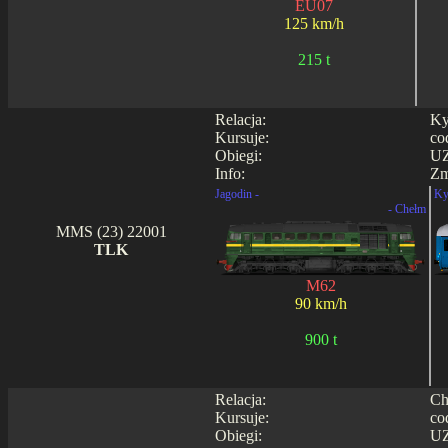
EU07
125 km/h
215 t
Relacja:
Ky
Kursuje:
co
Obiegi:
UZ
Info:
Zm
Jagodin -
Ky
- Chełm
MMS (23) 22001
TLK
M62
90 km/h
900 t
Relacja:
Ch
Kursuje:
co
Obiegi:
UZ