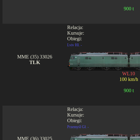
900 t
Relacja:
Kursuje:
Obiegi:
Lviv Hl. -
MME (35) 33026
TLK
WL10
100 km/h
900 t
Relacja:
Kursuje:
Obiegi:
Przemyśl Gł. -
MME (36) 33025