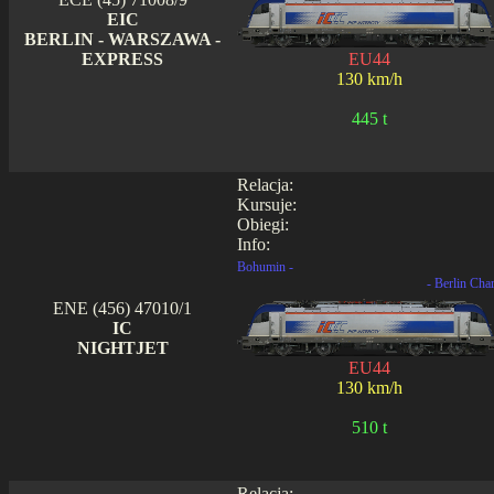
EIC
BERLIN - WARSZAWA -
EXPRESS
EU44
130 km/h
445 t
Relacja:
Kursuje:
Obiegi:
Info:
Bohumin -
- Berlin Char
ENE (456) 47010/1
IC
NIGHTJET
EU44
130 km/h
510 t
Relacja: