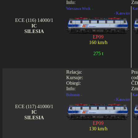
Info:
Zmi
Warszawa Wsch. -
Kat
- Katowice
ECE (116) 14000/1
IC
SILESIA
EP09
160 km/h
275 t
Relacja:
Pra
Kursuje:
cod
Obiegi:
ČD 
Info:
Zmi
Bohumin -
Kat
- Katowice
ECE (117) 41000/1
IC
SILESIA
EP09
130 km/h