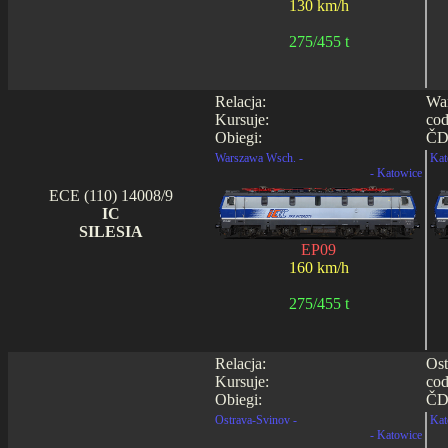
130 km/h
275/455 t
Relacja:
War
Kursuje:
cod
Obiegi:
ČD 
Warszawa Wsch. -
Kat
- Katowice
ECE (110) 14008/9
IC
SILESIA
EP09
160 km/h
275/455 t
Relacja:
Ost
Kursuje:
cod
Obiegi:
ČD 
Ostrava-Svinov -
Kat
- Katowice