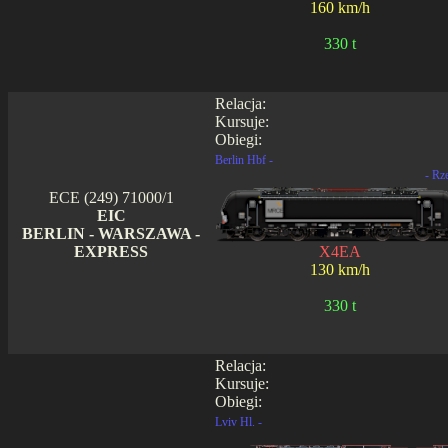
160 km/h
330 t
Relacja:
Kursuje:
Obiegi:
Berlin Hbf -
- Rz
ECE (249) 71000/1
EIC
BERLIN - WARSZAWA -
EXPRESS
X4EA
130 km/h
330 t
Relacja:
Kursuje:
Obiegi:
Lviv Hl. -