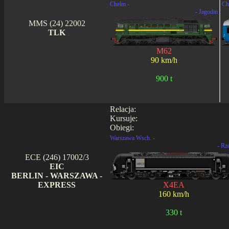
Chełm -
Ch
- Jagodin
MMS (24) 22002
TLK
M62
90 km/h
900 t
Relacja:
Kursuje:
Obiegi:
Warszawa Wsch. -
- Rz
ECE (246) 17002/3
EIC
BERLIN - WARSZAWA -
EXPRESS
X4EA
160 km/h
330 t