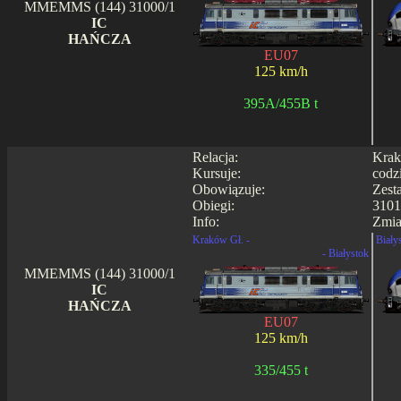
MMEMMS (144) 31000/1
IC
HAŃCZA
EU07
125 km/h
395A/455B t
Relacja:
Krak
Kursuje:
codz
Obowiązuje:
Zest
Obiegi:
3101
Info:
Zmia
Kraków Gł. -
Biały
- Białystok
MMEMMS (144) 31000/1
IC
HAŃCZA
EU07
125 km/h
335/455 t