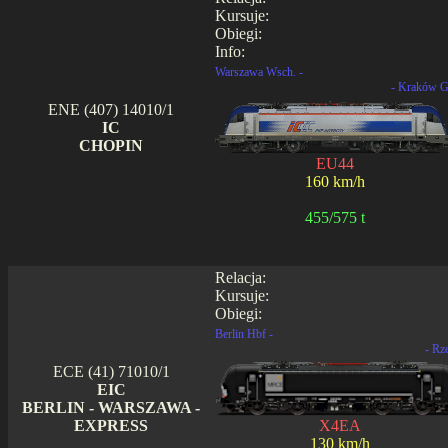
Kursuje:
Obiegi:
Info:
Warszawa Wsch. -
- Kraków G
ENE (407) 14010/1
IC
CHOPIN
EU44
160 km/h
455/575 t
Relacja:
Kursuje:
Obiegi:
Berlin Hbf -
- Rz
ECE (41) 71010/1
EIC
BERLIN - WARSZAWA -
EXPRESS
X4EA
130 km/h