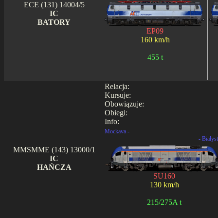
ECE (131) 14004/5
IC
BATORY
EP09
160 km/h
455 t
Relacja:
Kursuje:
Obowiązuje:
Obiegi:
Info:
Mockava -
- Białys
MMSMME (143) 13000/1
IC
HAŃCZA
SU160
130 km/h
215/275A t