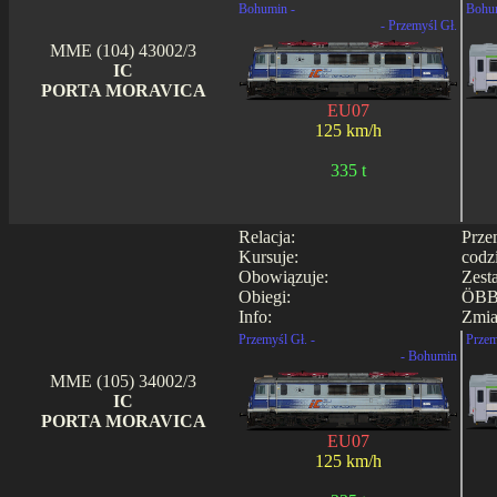
Bohumin -
Bohu
- Przemyśl Gł.
MME (104) 43002/3
IC
PORTA MORAVICA
EU07
125 km/h
335 t
Relacja:
Prze
Kursuje:
codz
Obowiązuje:
Zest
Obiegi:
ÖBB
Info:
Zmia
Przemyśl Gł. -
Przem
- Bohumin
MME (105) 34002/3
IC
PORTA MORAVICA
EU07
125 km/h