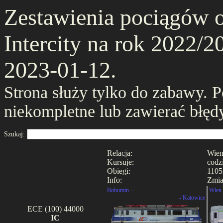
Zestawienia pociągów 
Intercity na rok 2022/20
2023-01-12.
Strona służy tylko do zabawy. 
niekompletne lub zawierać błęd
Szukaj:
Relacja:
Wien
Kursuje:
codz
Obiegi:
1105
Info:
Zmia
Bohumin -
Wien 
- Katowice
ECE (100) 44000
IC