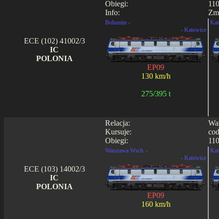
Obiegi:
110
Info:
Zmi
Bohumin -
Kat
- Katowice
ECE (102) 41002/3
IC
POLONIA
EP09
130 km/h
275/395 t
Relacja:
War
Kursuje:
cod
Obiegi:
110
Warszawa Wsch. -
Kat
- Katowice
ECE (103) 14002/3
IC
POLONIA
EP09
160 km/h