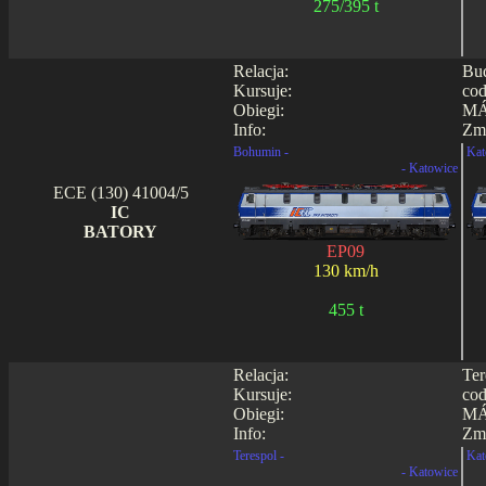
275/395 t
Relacja:
Bud
Kursuje:
cod
Obiegi:
MÁ
Info:
Zmi
Bohumin -
Kat
- Katowice
ECE (130) 41004/5
IC
BATORY
EP09
130 km/h
455 t
Relacja:
Ter
Kursuje:
cod
Obiegi:
MÁ
Info:
Zmi
Terespol -
Kat
- Katowice