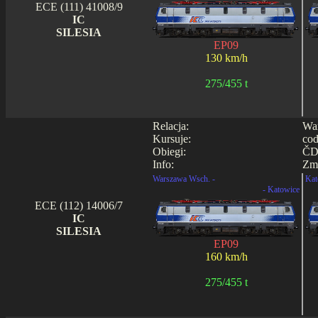
ECE (111) 41008/9
IC
SILESIA
EP09
130 km/h
275/455 t
Relacja:
War
Kursuje:
cod
Obiegi:
ČD 
Info:
Zmi
Warszawa Wsch. -
Kat
- Katowice
ECE (112) 14006/7
IC
SILESIA
EP09
160 km/h
275/455 t