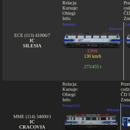
Relacja:
Pra
Kursuje:
cod
Obiegi:
ČD 
Info:
Zmi
Bohumin -
Kat
- Katowice
ECE (113) 41006/7
IC
SILESIA
EP09
130 km/h
275/455 t
Relacja:
Prze
Kursuje:
codz
Obiegi:
ČD 0
Info:
Zmia
Przemyśl Gł. -
Bohu
- Bohumin
MME (114) 34000/1
IC
CRACOVIA