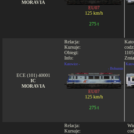
MORAVIA
EU07
125 km/h
275 t
Relacja:
Kato
Kursuje:
codz
Obiegi:
1105
Info:
Zmia
Katowice -
Katow
- Bohumin
ECE (101) 40001
IC
MORAVIA
EU07
125 km/h
275 t
Relacja:
Wie
Kursuje:
cod