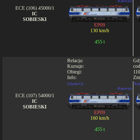
- Katowice
ECE (106) 45000/1
IC
SOBIESKI
EP09
130 km/h
455 t
Relacja:
Gdy
Kursuje:
cod
Obiegi:
110
Info:
Zmi
Gdynia Gł. -
Kat
- Katowice
ECE (107) 54000/1
IC
SOBIESKI
EP09
160 km/h
455 t