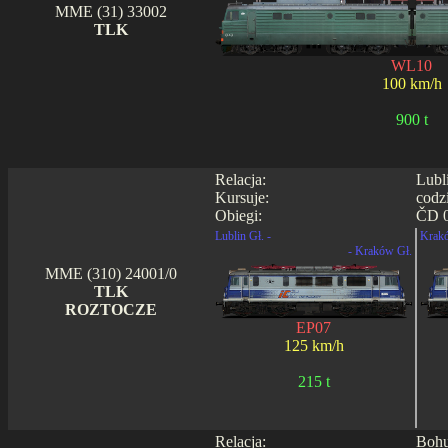
MME (31) 33002
TLK
WL10
100 km/h
900 t
Relacja:
Lubl
Kursuje:
codz
Obiegi:
ČD 0
Lublin Gł. -
Krakó
- Kraków Gł.
MME (310) 24001/0
TLK
ROZTOCZE
EP07
125 km/h
215 t
Relacja:
Bohu