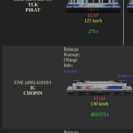
TLK
PIRAT
EU07
125 km/h
275 t
Relacja:
Kursuje:
Obiegi:
Info:
Bohumin -
- Kraków G
ENE (406) 41010/1
IC
CHOPIN
EU44
130 km/h
455/575 t
Relacja: