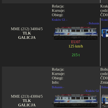
Relacja:
Krak
Kursuje:
codz
Obiegi:
ČD05
Kraków Gł. -
Krakó
- Bohumin
MME (212) 34004/5
TLK
GALICJA
EU07
125 km/h
215 t
Relacja:
Bohu
Kursuje:
codz
Obiegi:
ČD05
Info:
Zmia
Bohumin -
Bohu
- Kraków Gł.
MME (213) 43004/5
TLK
GALICJA