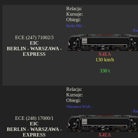
Relacja:
Kursuje:
Obiegi:
Berlin Hbf. -
- Rz
ECE (247) 71002/3
EIC
BERLIN - WARSZAWA -
EXPRESS
X4EA
130 km/h
330 t
Relacja:
Kursuje:
Obiegi:
Warszawa Wsch. -
- Rz
ECE (248) 17000/1
EIC
BERLIN - WARSZAWA -
EXPRESS
X4EA