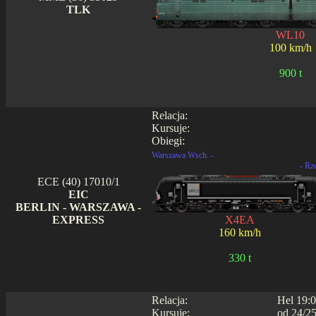
TLK
WL10
100 km/h
900 t
Relacja:
Kursuje:
Obiegi:
Warszawa Wsch. -
- Rz
ECE (40) 17010/1
EIC
BERLIN - WARSZAWA -
EXPRESS
X4EA
160 km/h
330 t
Relacja:
Hel 19:0
Kursuje:
od 24/25