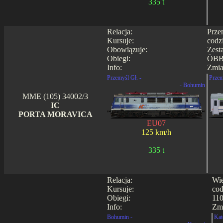
335 t
Relacja:
Prze
Kursuje:
codz
Obowiązuje:
Zest
Obiegi:
ÖBB
Info:
Zmia
Przemyśl Gł. -
Przem
- Bohumin
MME (105) 34002/3
IC
PORTA MORAVICA
EU07
125 km/h
335 t
Relacja:
Wie
Kursuje:
cod
Obiegi:
110
Info:
Zmi
Bohumin -
Kat