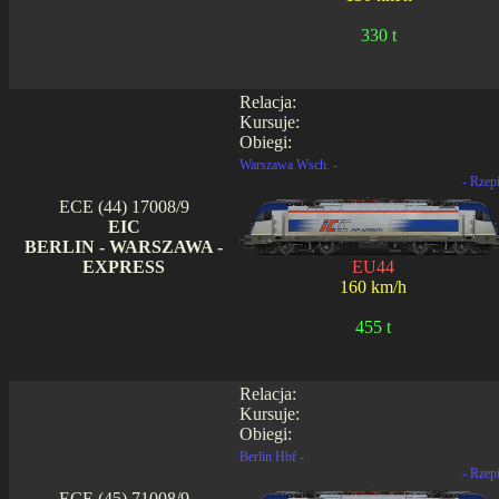
330 t
Relacja:
Kursuje:
Obiegi:
Warszawa Wsch. -
- Rzep
ECE (44) 17008/9
EIC
BERLIN - WARSZAWA -
EXPRESS
EU44
160 km/h
455 t
Relacja:
Kursuje:
Obiegi:
Berlin Hbf -
- Rzep
ECE (45) 71008/9