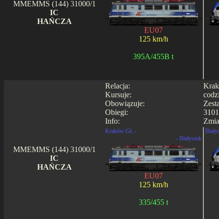
MMEMMS (144) 31000/1
IC
HAŃCZA
EU07
125 km/h
395A/455B t
Relacja:
Krak
Kursuje:
codz
Obowiązuje:
Zest
Obiegi:
3101
Info:
Zmia
Kraków Gł. -
Biały
- Białystok
MMEMMS (144) 31000/1
IC
HAŃCZA
EU07
125 km/h
335/455 t