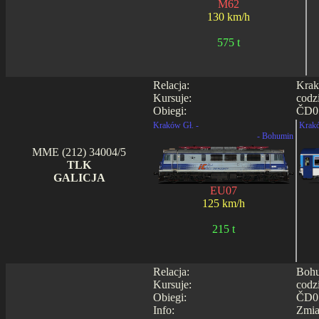
M62
130 km/h
575 t
Relacja:
Krak
Kursuje:
codz
Obiegi:
ČD05
Kraków Gł. -
Krakó
- Bohumin
MME (212) 34004/5
TLK
GALICJA
EU07
125 km/h
215 t
Relacja:
Bohu
Kursuje:
codz
Obiegi:
ČD05
Info:
Zmia