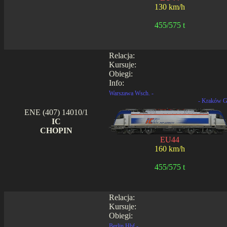
130 km/h
455/575 t
Relacja:
Kursuje:
Obiegi:
Info:
Warszawa Wsch. -
- Kraków G
ENE (407) 14010/1
IC
CHOPIN
EU44
160 km/h
455/575 t
Relacja:
Kursuje:
Obiegi:
Berlin Hbf -