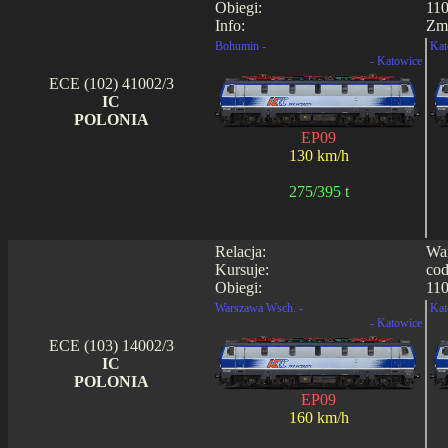
Obiegi:
110
Info:
Zmi
Bohumin -
Kat
- Katowice
ECE (102) 41002/3
IC
POLONIA
EP09
130 km/h
275/395 t
Relacja:
War
Kursuje:
cod
Obiegi:
110
Warszawa Wsch. -
Kat
- Katowice
ECE (103) 14002/3
IC
POLONIA
EP09
160 km/h