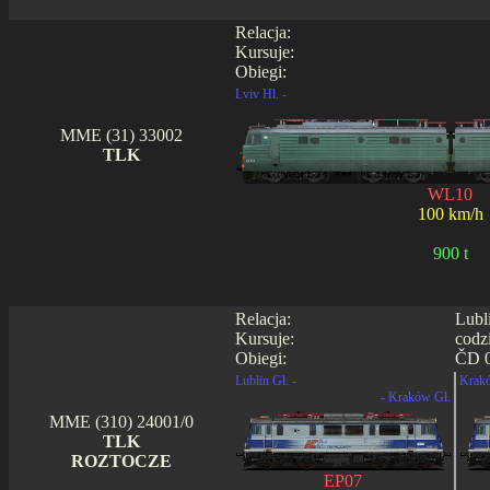
Relacja:
Kursuje:
Obiegi:
Lviv Hl. -
MME (31) 33002
TLK
WL10
100 km/h
900 t
Relacja:
Lubl
Kursuje:
codz
Obiegi:
ČD 0
Lublin Gł. -
Krakó
- Kraków Gł.
MME (310) 24001/0
TLK
ROZTOCZE
EP07