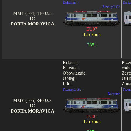
Bohumin -
Bohu
- Przemyśl Gł.
MME (104) 43002/3
IC
PORTA MORAVICA
EU07
125 km/h
335 t
Relacja:
Prze
Kursuje:
codz
Obowiązuje:
Zest
Obiegi:
ÖBB
Info:
Zmia
Przemyśl Gł. -
Przem
- Bohumin
MME (105) 34002/3
IC
PORTA MORAVICA
EU07
125 km/h