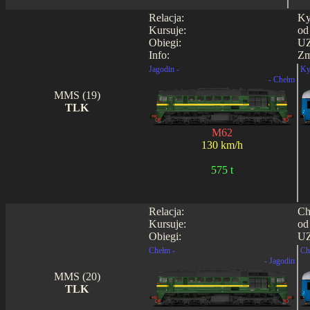
Relacja:
Ky
Kursuje:
od
Obiegi:
UZ
Info:
Zm
Jagodin -
Ky
- Chełm
MMS (19)
TLK
M62
130 km/h
575 t
Relacja:
Ch
Kursuje:
od
Obiegi:
UZ
Chełm -
Ch
- Jagodin
MMS (20)
TLK