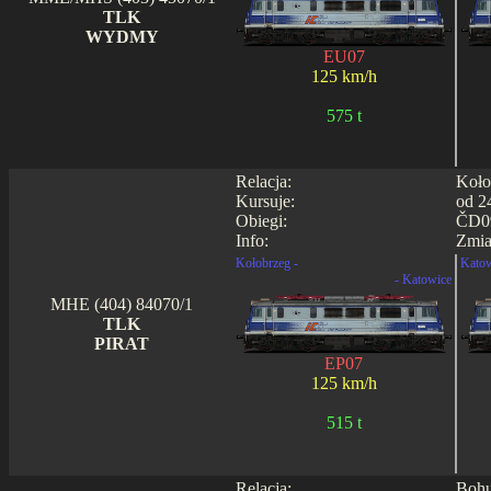
TLK
WYDMY
EU07
125 km/h
575 t
Relacja:
Koło
Kursuje:
od 2
Obiegi:
ČD09
Info:
Zmia
Kołobrzeg -
Katow
- Katowice
MHE (404) 84070/1
TLK
PIRAT
EP07
125 km/h
515 t
Relacja:
Bohu