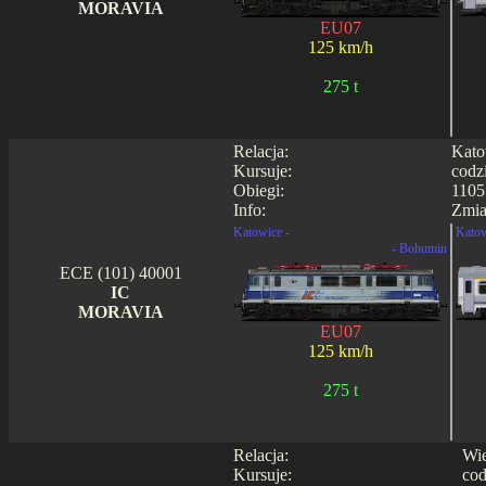
MORAVIA
EU07
125 km/h
275 t
Relacja:
Kato
Kursuje:
codz
Obiegi:
1105
Info:
Zmia
Katowice -
Katow
- Bohumin
ECE (101) 40001
IC
MORAVIA
EU07
125 km/h
275 t
Relacja:
Wie
Kursuje:
cod