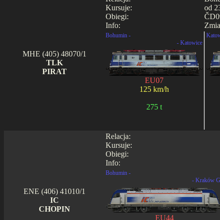
Kursuje:
od 2
Obiegi:
ČD09
Info:
Zmia
Bohumin -
Katow
- Katowice
MHE (405) 48070/1
TLK
PIRAT
EU07
125 km/h
275 t
Relacja:
Kursuje:
Obiegi:
Info:
Bohumin -
- Kraków G
ENE (406) 41010/1
IC
CHOPIN
EU44