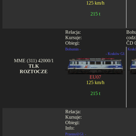
125 km/h
215 t
Relacja:
Bohu
Kursuje:
codz
Obiegi:
ČD 0
Bohumin -
Krakó
- Kraków Gł.
MME (311) 42000/1
TLK
ROZTOCZE
EU07
125 km/h
215 t
Relacja:
Kursuje:
Obiegi:
Info:
Przemyśl Gł. -