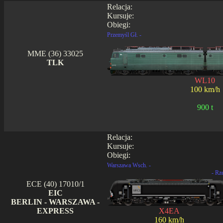
Relacja:
Kursuje:
Obiegi:
Przemyśl Gł. -
MME (36) 33025
TLK
WL10
100 km/h
900 t
Relacja:
Kursuje:
Obiegi:
Warszawa Wsch. -
- Rz
ECE (40) 17010/1
EIC
BERLIN - WARSZAWA -
EXPRESS
X4EA
160 km/h