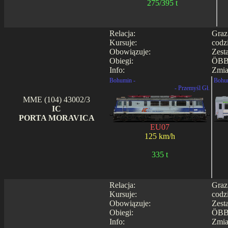
275/395 t
Relacja:
Graz
Kursuje:
codz
Obowiązuje:
Zest
Obiegi:
ÖBB
Info:
Zmia
Bohumin -
Bohu
- Przemyśl Gł.
MME (104) 43002/3
IC
PORTA MORAVICA
EU07
125 km/h
335 t
Relacja:
Graz
Kursuje:
codz
Obowiązuje:
Zest
Obiegi:
ÖBB
Info:
Zmia