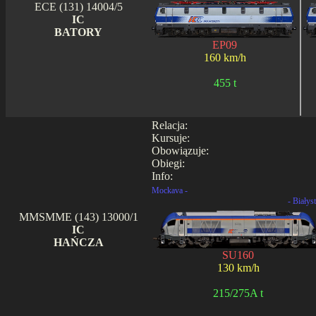
ECE (131) 14004/5
IC
BATORY
EP09
160 km/h
455 t
Relacja:
Kursuje:
Obowiązuje:
Obiegi:
Info:
Mockava -
- Białys
MMSMME (143) 13000/1
IC
HAŃCZA
SU160
130 km/h
215/275A t