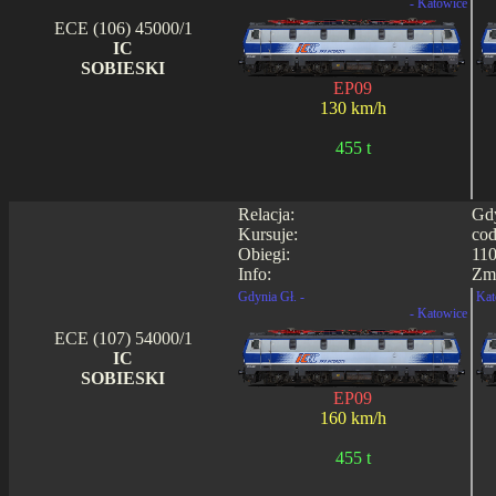
- Katowice
ECE (106) 45000/1
IC
SOBIESKI
EP09
130 km/h
455 t
Relacja:
Gdy
Kursuje:
cod
Obiegi:
110
Info:
Zmi
Gdynia Gł. -
Kat
- Katowice
ECE (107) 54000/1
IC
SOBIESKI
EP09
160 km/h
455 t