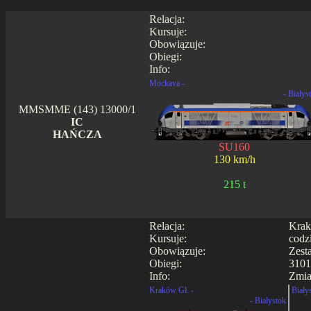
Relacja:
Kursuje:
Obowiązuje:
Obiegi:
Info:
Mockava -
- Białys
MMSMME (143) 13000/1
IC
HAŃCZA
SU160
130 km/h
215 t
Relacja:
Krak
Kursuje:
codz
Obowiązuje:
Zest
Obiegi:
3101
Info:
Zmia
Kraków Gł. -
Biały
- Białystok