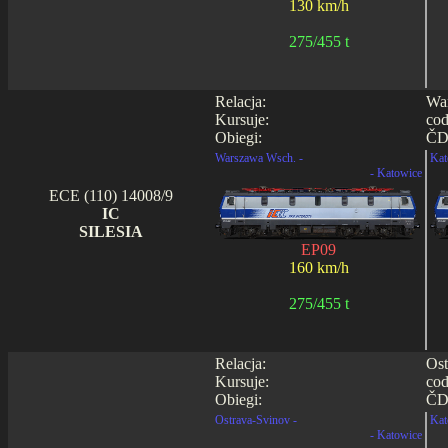
130 km/h
275/455 t
Relacja:
War
Kursuje:
cod
Obiegi:
ČD 
Warszawa Wsch. -
Kat
- Katowice
ECE (110) 14008/9
IC
SILESIA
EP09
160 km/h
275/455 t
Relacja:
Ost
Kursuje:
cod
Obiegi:
ČD 
Ostrava-Svinov -
Kat
- Katowice