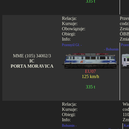
335 t
Relacja:
Prze
Kursuje:
codz
Obowiązuje:
Zest
Obiegi:
ÖBB
Info:
Zmia
Przemyśl Gł. -
Przem
- Bohumin
MME (105) 34002/3
IC
PORTA MORAVICA
EU07
125 km/h
335 t
Relacja:
Wie
Kursuje:
cod
Obiegi:
110
Info:
Zmi
Bohumin -
Kat