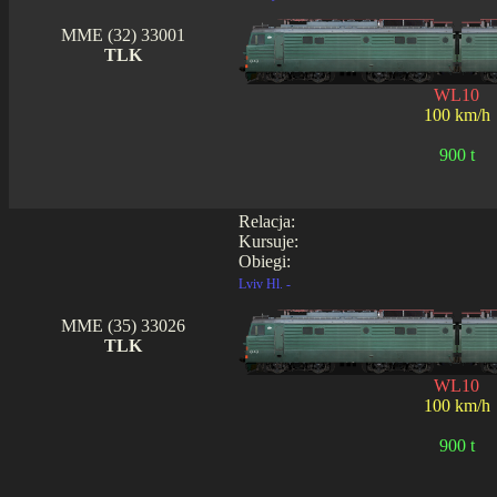
MME (32) 33001
TLK
WL10
100 km/h
900 t
Relacja:
Kursuje:
Obiegi:
Lviv Hl. -
MME (35) 33026
TLK
WL10
100 km/h
900 t