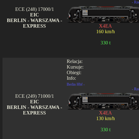
- Rz
ECE (248) 17000/1
EIC
BERLIN - WARSZAWA -
EXPRESS
X4EA
160 km/h
330 t
Relacja:
Kursuje:
Obiegi:
Info:
Berlin Hbf -
- Rz
ECE (249) 71000/1
EIC
BERLIN - WARSZAWA -
EXPRESS
X4EA
130 km/h
330 t