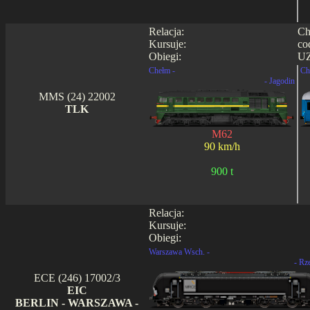
Relacja:
Ch
Kursuje:
co
Obiegi:
UZ
Chełm -
Ch
- Jagodin
MMS (24) 22002
TLK
M62
90 km/h
900 t
Relacja:
Kursuje:
Obiegi:
Warszawa Wsch. -
- Rz
ECE (246) 17002/3
EIC
BERLIN - WARSZAWA -