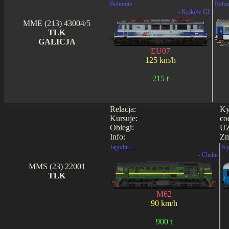
Bohumin -
Bohu
- Kraków Gł.
MME (213) 43004/5
TLK
GALICJA
EU07
125 km/h
215 t
Relacja:
Ky
Kursuje:
co
Obiegi:
UZ
Info:
Zm
Jagodin -
Ky
- Chełm
MMS (23) 22001
TLK
M62
90 km/h
900 t