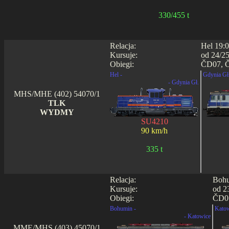
330/455 t
Relacja:
Hel 19:0
Kursuje:
od 24/25
Obiegi:
ČD07, Č
Hel -
Gdynia Gł.
- Gdynia Gł.
MHS/MHE (402) 54070/1
TLK
WYDMY
SU4210
90 km/h
335 t
Relacja:
Bohu
Kursuje:
od 2
Obiegi:
ČD07
Bohumin -
Katow
- Katowice
MME/MHS (403) 45070/1