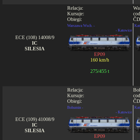
Relacja:
War
Kursuje:
cod
Obiegi:
ČD 
Warszawa Wsch. -
Kat
- Katowice
ECE (108) 14008/9
IC
SILESIA
EP09
160 km/h
275/455 t
Relacja:
Boh
Kursuje:
cod
Obiegi:
ČD 
Bohumin -
Kat
- Katowice
ECE (109) 41008/9
IC
SILESIA
EP09