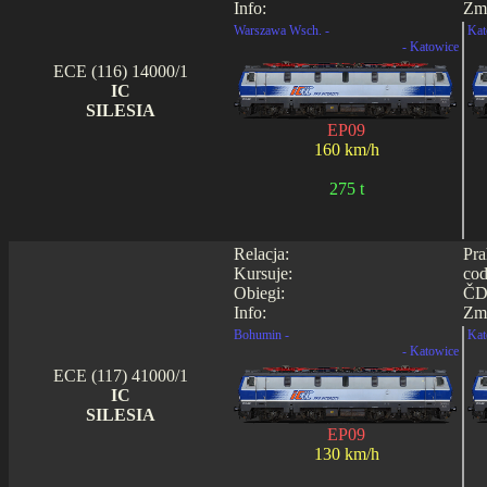
Info:
Zmi
Warszawa Wsch. -
Kat
- Katowice
ECE (116) 14000/1
IC
SILESIA
EP09
160 km/h
275 t
Relacja:
Pra
Kursuje:
cod
Obiegi:
ČD 
Info:
Zmi
Bohumin -
Kat
- Katowice
ECE (117) 41000/1
IC
SILESIA
EP09
130 km/h