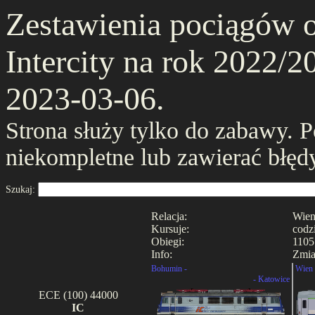
Zestawienia pociągów 
Intercity na rok 2022/20
2023-03-06.
Strona służy tylko do zabawy. 
niekompletne lub zawierać błęd
Szukaj:
Relacja:
Wien
Kursuje:
codz
Obiegi:
1105
Info:
Zmia
Bohumin -
Wien 
- Katowice
ECE (100) 44000
IC