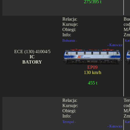
275/395 t
Relacja:
Bud
Kursuje:
cod
Obiegi:
MÁ
Info:
Zmi
Bohumin -
Kat
- Katowice
ECE (130) 41004/5
IC
BATORY
EP09
130 km/h
455 t
Relacja:
Ter
Kursuje:
cod
Obiegi:
MÁ
Info:
Zmi
Terespol -
Kat
- Katowice