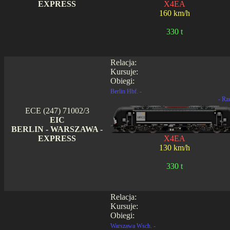
EXPRESS
X4EA
160 km/h
330 t
Relacja:
Kursuje:
Obiegi:
Berlin Hbf. -
- Rz
ECE (247) 71002/3
EIC
BERLIN - WARSZAWA -
EXPRESS
X4EA
130 km/h
330 t
Relacja:
Kursuje:
Obiegi:
Warszawa Wsch. -