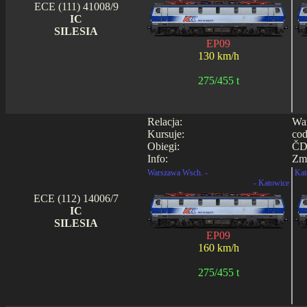
ECE (111) 41008/9
IC
SILESIA
EP09
130 km/h
275/455 t
Relacja:
War
Kursuje:
cod
Obiegi:
ČD 
Info:
Zmi
Warszawa Wsch. -
Kat
- Katowice
ECE (112) 14006/7
IC
SILESIA
EP09
160 km/h
275/455 t