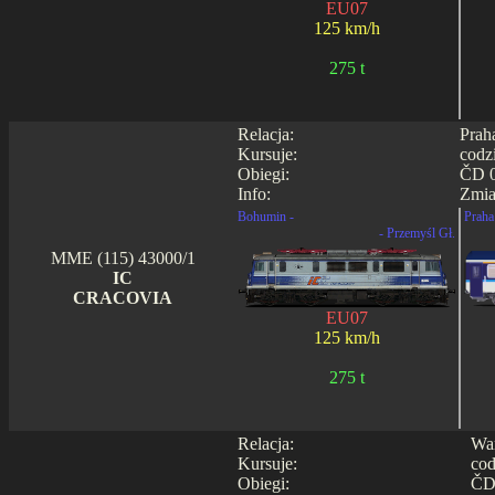
EU07
125 km/h
275 t
Relacja:
Prah
Kursuje:
codz
Obiegi:
ČD 0
Info:
Zmia
Bohumin -
Praha 
- Przemyśl Gł.
MME (115) 43000/1
IC
CRACOVIA
EU07
125 km/h
275 t
Relacja:
War
Kursuje:
cod
Obiegi:
ČD 