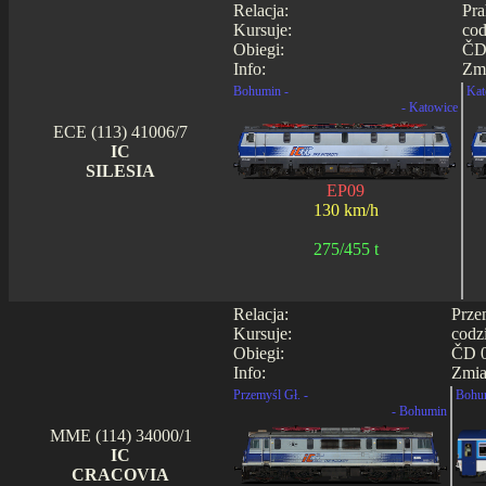
Relacja:
Pra
Kursuje:
cod
Obiegi:
ČD 
Info:
Zmi
Bohumin -
Kat
- Katowice
ECE (113) 41006/7
IC
SILESIA
EP09
130 km/h
275/455 t
Relacja:
Prze
Kursuje:
codz
Obiegi:
ČD 0
Info:
Zmia
Przemyśl Gł. -
Bohu
- Bohumin
MME (114) 34000/1
IC
CRACOVIA