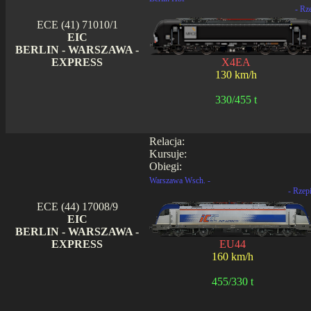
- Rz
ECE (41) 71010/1
EIC
BERLIN - WARSZAWA -
EXPRESS
X4EA
130 km/h
330/455 t
Relacja:
Kursuje:
Obiegi:
Warszawa Wsch. -
- Rzep
ECE (44) 17008/9
EIC
BERLIN - WARSZAWA -
EXPRESS
EU44
160 km/h
455/330 t