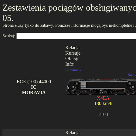
Zestawienia pociągów obsługiwanych
05.
Strona służy tylko do zabawy. Poniższe informacje mogą być niekompletne lu
Szukaj:
Relacja:
Kursuje:
Obiegi:
Info:
Bohumin -
- Kato
ECE (100) 44000
IC
MORAVIA
X4EA
130 km/h
210 t
Relacja: