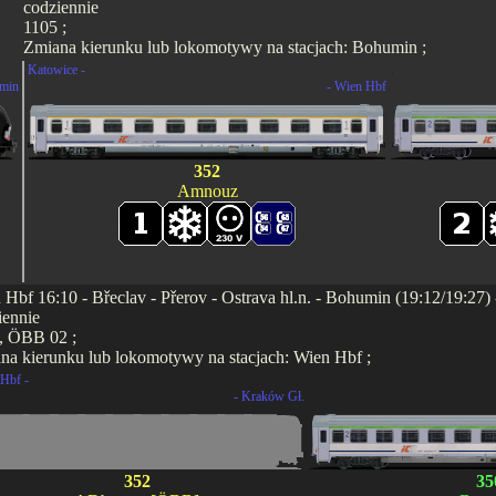
codziennie
1105 ;
Zmiana kierunku lub lokomotywy na stacjach: Bohumin ;
Katowice -
.
min
- Wien Hbf
352
Amnouz
 Hbf 16:10 - Břeclav - Přerov - Ostrava hl.n. - Bohumin (19:12/19:27)
iennie
, ÖBB 02 ;
na kierunku lub lokomotywy na stacjach: Wien Hbf ;
Hbf -
.
- Kraków Gł.
352
35