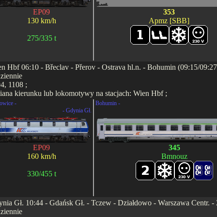
EP09
353
130 km/h
Apmz [SBB]
275/335 t
n Hbf 06:10 - Břeclav - Přerov - Ostrava hl.n. - Bohumin (09:15/09:2
ziennie
4, 1108 ;
ana kierunku lub lokomotywy na stacjach: Wien Hbf ;
owice -
Bohumin -
- Gdynia Gł.
EP09
345
160 km/h
Bmnouz
330/455 t
nia Gł. 10:44 - Gdańsk Gł. - Tczew - Działdowo - Warszawa Centr. - Z
ziennie