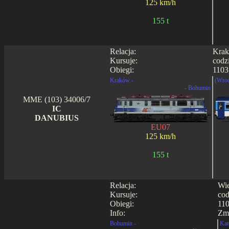
125 km/h
155 t
Relacja:
Krak
Kursuje:
codz
Obiegi:
1103
Kraków -
(Wroc
- Bohumin
MME (103) 34006/7
IC
DANUBIUS
EU07
125 km/h
155 t
Relacja:
Wie
Kursuje:
cod
Obiegi:
110
Info:
Zmi
Bohumin -
Kat