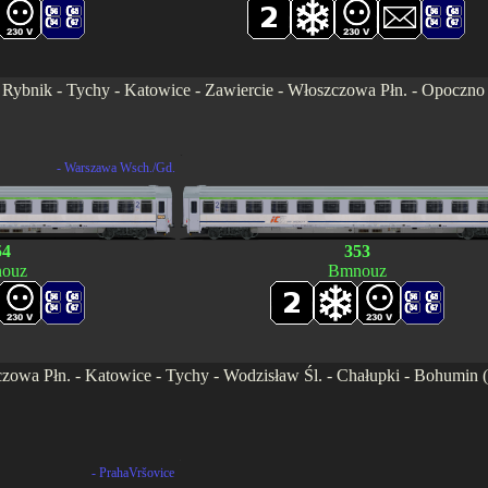
. - Rybnik - Tychy - Katowice - Zawiercie - Włoszczowa Płn. - Opocz
.
- Warszawa Wsch./Gd.
54
353
ouz
Bmnouz
wa Płn. - Katowice - Tychy - Wodzisław Śl. - Chałupki - Bohumin (17:
.
- PrahaVršovice