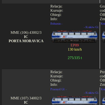
Relacja:
Gra
Kursuje:
cod
Obiegi:
ÖB
Info:
Zmi
Bohumin -
Kra
- Kraków Gł.
MME (106) 43002/3
IC
PORTA MORAVICA
EP09
130 km/h
275/335 t
Relacja:
Prz
Kursuje:
cod
Obiegi:
ÖB
Info:
Zmi
Przemyśl Gł. -
Kra
- Kraków Gł.
MME (107) 34002/3
IC