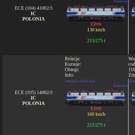
- Katowice
ECE (104) 41002/3
IC
POLONIA
EP09
130 km/h
215/275 t
Relacja:
War
Kursuje:
cod
Obiegi:
110
Info:
Zmi
Warszawa Wsch./Gd. -
Kat
- Katowice
ECE (105) 14002/3
IC
POLONIA
EP09
160 km/h
215/275 t