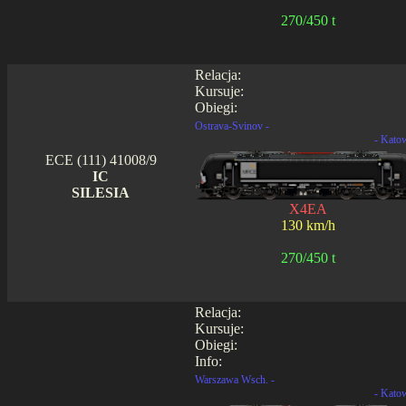
270/450 t
Relacja:
Kursuje:
Obiegi:
Ostrava-Svinov -
- Kato
ECE (111) 41008/9
IC
SILESIA
X4EA
130 km/h
270/450 t
Relacja:
Kursuje:
Obiegi:
Info:
Warszawa Wsch. -
- Kato