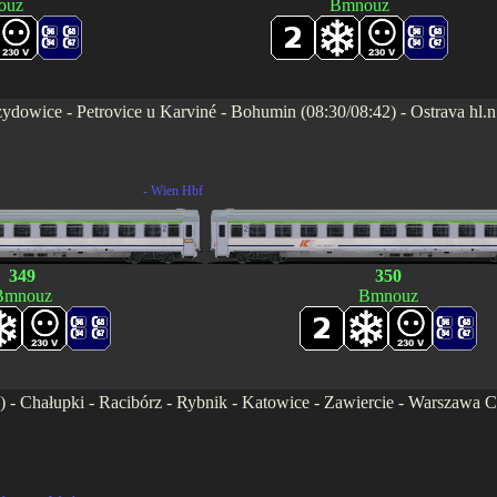
ouz
Bmnouz
dowice - Petrovice u Karviné - Bohumin (08:30/08:42) - Ostrava hl.n.
.
- Wien Hbf
349
350
Bmnouz
Bmnouz
7) - Chałupki - Racibórz - Rybnik - Katowice - Zawiercie - Warszawa 
.
.