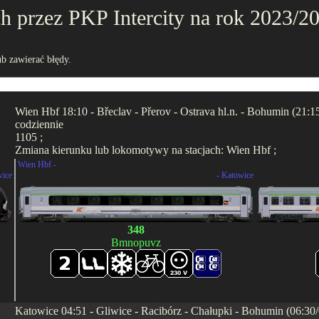
 przez PKP Intercity na rok 2023/202
b zawierać błędy.
Wien Hbf 18:10 - Břeclav - Přerov - Ostrava hl.n. - Bohumin (21:1
codziennie
1105 ;
Zmiana kierunku lub lokomotywy na stacjach: Wien Hbf ;
Wien Hbf -
.
wice
- Katowice
348
Bmnopuvz
Katowice 04:51 - Gliwice - Racibórz - Chałupki - Bohumin (06:30/0