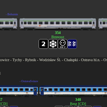
.
.
- Bohumin
.
354
Bmnouz
ice - Tychy - Rybnik - Wodzisław Śl. - Chałupki - Ostrava hl.n. - Os
;
.
- OstravaSvinov
47
348
[CD]
Bmz [CD]