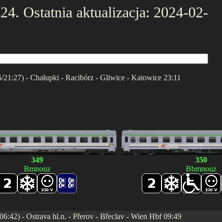
4. Ostatnia aktualizacja: 2024-02-
5/21:27) - Chałupki - Racibórz - Gliwice - Katowice 23:11
.
.
349
350
Bmnouz
Bbmnouz
6:42) - Ostrava hl.n. - Přerov - Břeclav - Wien Hbf 09:49