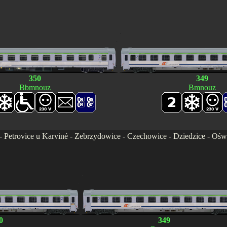
.
.
350
349
Bbmnouz
Bmnouz
 - Petrovice u Karviné - Zebrzydowice - Czechowice - Dziedzice - Ośw
.
.
0
349