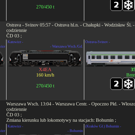
270/450 t
Ostrava - Svinov 05:57 - Ostrava hl.n. - Chałupki - Wodzisław Śl
codziennie
ČD 03 ;
Katowice -
Ostrava-Svinov -
wice
- Warszawa Wsch./Gd.
X4EA
3
160 km/h
Bmn
270/450 t
Warszawa Wsch. 13:04 - Warszawa Centr. - Opoczno Płd. - Włoszczo
codziennie
ČD 03 ;
Zmiana kierunku lub lokomotywy na stacjach: Bohumin ;
Katowice -
(Kraków Gł.) Bohumin -
wice
- Bohumin