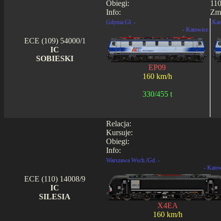
Obiegi:
110
Info:
Zmi
Gdynia Gł. -
Kat
- Katowice
ECE (109) 54000/1
IC
SOBIESKI
EP09
160 km/h
330/455 t
Relacja:
Kursuje:
Obiegi:
Info:
Warszawa Wsch./Gd. -
- Kato
ECE (110) 14008/9
IC
SILESIA
X4EA
160 km/h