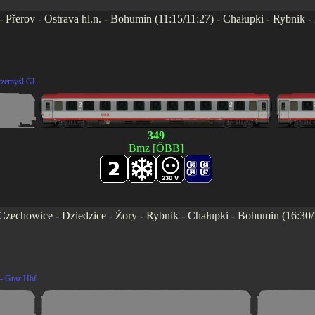
- Přerov - Ostrava hl.n. - Bohumin (11:15/11:27) - Chałupki - Rybnik 
.
.
rzemyśl Gł.
.
349
Bmz [ÖBB]
Czechowice - Dziedzice - Żory - Rybnik - Chałupki - Bohumin (16:30/1
.
.
- Graz Hbf
.