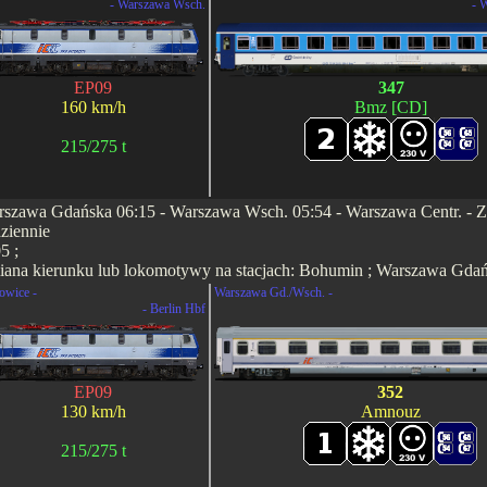
- Warszawa Wsch.
- 
EP09
347
160 km/h
Bmz [CD]
215/275 t
szawa Gdańska 06:15 - Warszawa Wsch. 05:54 - Warszawa Centr. - Zawi
ziennie
5 ;
ana kierunku lub lokomotywy na stacjach: Bohumin ; Warszawa Gdań
owice -
Warszawa Gd./Wsch. -
- Berlin Hbf
EP09
352
130 km/h
Amnouz
215/275 t