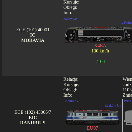
Kursuje:
Obiegi:
Info:
Katowice -
- Bohu
ECE (101) 40001
IC
MORAVIA
X4EA
130 km/h
210 t
Relacja:
Wien
Kursuje:
codz
Obiegi:
1103
Info:
Zmia
Bohumin -
Wien 
- Kraków Gł.
ECE (102) 43006/7
EIC
DANUBIUS
EU07