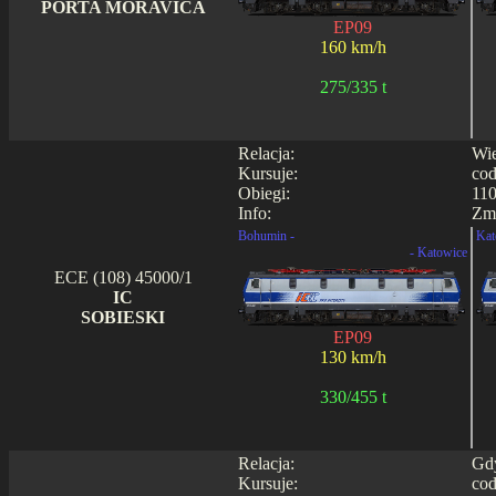
PORTA MORAVICA
EP09
160 km/h
275/335 t
Relacja:
Wie
Kursuje:
cod
Obiegi:
110
Info:
Zmi
Bohumin -
Kat
- Katowice
ECE (108) 45000/1
IC
SOBIESKI
EP09
130 km/h
330/455 t
Relacja:
Gdy
Kursuje:
cod