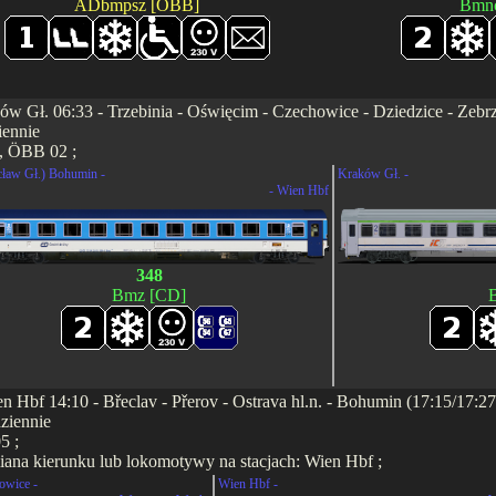
ADbmpsz [ÖBB]
Bmn
ów Gł. 06:33 - Trzebinia - Oświęcim - Czechowice - Dziedzice - Zebrzy
iennie
, ÖBB 02 ;
ław Gł.) Bohumin -
Kraków Gł. -
- Wien Hbf
348
Bmz [CD]
n Hbf 14:10 - Břeclav - Přerov - Ostrava hl.n. - Bohumin (17:15/17:2
ziennie
5 ;
ana kierunku lub lokomotywy na stacjach: Wien Hbf ;
owice -
Wien Hbf -