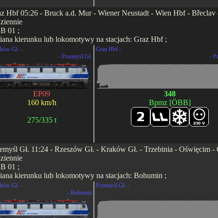
z Hbf 05:26 - Bruck a.d. Mur - Wiener Neustadt - Wien Hbf - Břeclav 
ziennie
B 01 ;
ana kierunku lub lokomotywy na stacjach: Graz Hbf ;
ków Gł. -
Graz Hbf -
- Przemyśl Gł.
- P
EP09
348
160 km/h
Bpmz [ÖBB]
275/335 t
emyśl Gł. 11:24 - Rzeszów Gł. - Kraków Gł. - Trzebinia - Oświęcim - 
ziennie
B 01 ;
ana kierunku lub lokomotywy na stacjach: Bohumin ;
ków Gł. -
Przemyśl Gł. -
- Bohumin