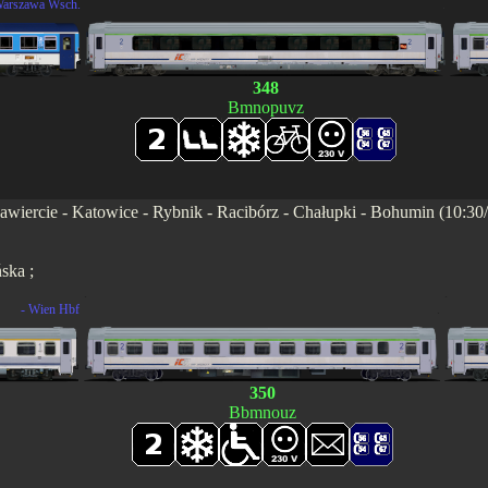
Warszawa Wsch.
.
348
Bmnopuvz
ercie - Katowice - Rybnik - Racibórz - Chałupki - Bohumin (10:30/10
ska ;
.
.
- Wien Hbf
.
350
Bbmnouz