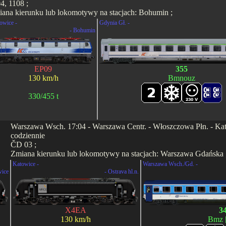
4, 1108 ;
ana kierunku lub lokomotywy na stacjach: Bohumin ;
owice -
Gdynia Gł. -
- Bohumin
EP09
355
130 km/h
Bmnouz
330/455 t
Warszawa Wsch. 17:04 - Warszawa Centr. - Włoszczowa Płn. - Katow
codziennie
ČD 03 ;
Zmiana kierunku lub lokomotywy na stacjach: Warszawa Gdańska 
Katowice -
Warszawa Wsch./Gd. -
wice
- Ostrava hl.n.
X4EA
3
130 km/h
Bmz 