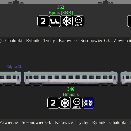
352
Bpmz [SBB]
7) - Chałupki - Rybnik - Tychy - Katowice - Sosonowiec Gł. - Zawierc
.
.
- Gdynia Gł.
.
346
Bmnouz
awiercie - Sosonowiec Gł. - Katowice - Tychy - Rybnik - Chałupki - B