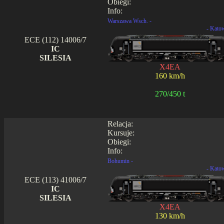
Obiegi:
Info:
Warszawa Wsch. -
- Kato
ECE (112) 14006/7
IC
SILESIA
X4EA
160 km/h
270/450 t
Relacja:
Kursuje:
Obiegi:
Info:
Bohumin -
- Kato
ECE (113) 41006/7
IC
SILESIA
X4EA
130 km/h