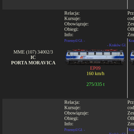
Relacja:
Prz
Kursuje:
cod
Obowiązuje:
Zes
Obiegi:
ÖB
Info:
Zmi
Przemyśl Gł. -
Kra
- Kraków Gł.
MME (107) 34002/3
IC
PORTA MORAVICA
EP09
160 km/h
275/335 t
Relacja:
Prz
Kursuje:
cod
Obowiązuje:
Zes
Obiegi:
ÖB
Info:
Zmi
Przemyśl Gł. -
Kra