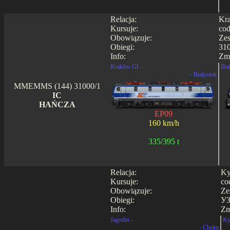
Relacja:
Kra
Kursuje:
cod
Obowiązuje:
Zes
Obiegi:
310
Info:
Zmi
Kraków Gł. -
Bia
- Białystok
MMEMMS (144) 31000/1
IC
HAŃCZA
EP09
160 km/h
335/395 t
Relacja:
Ky
Kursuje:
co
Obowiązuje:
Ze
Obiegi:
УЗ
Info:
Zm
Jagodin -
Ky
- Chełm