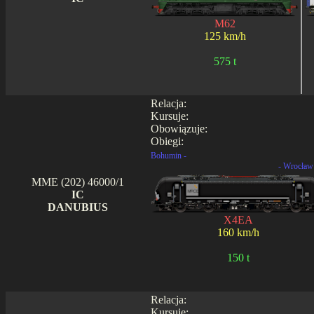
M62
125 km/h
575 t
Relacja:
Kursuje:
Obowiązuje:
Obiegi:
Bohumin -
- Wrocław
MME (202) 46000/1
IC
DANUBIUS
X4EA
160 km/h
150 t
Relacja:
Kursuje: