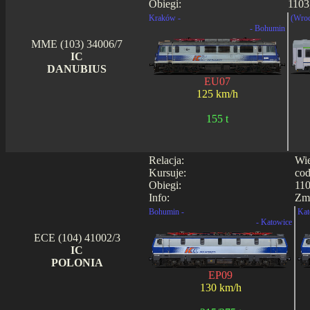
Obiegi:
1103
Kraków -
(Wroc
- Bohumin
MME (103) 34006/7
IC
DANUBIUS
EU07
125 km/h
155 t
Relacja:
Wie
Kursuje:
cod
Obiegi:
110
Info:
Zmi
Bohumin -
Kat
- Katowice
ECE (104) 41002/3
IC
POLONIA
EP09
130 km/h