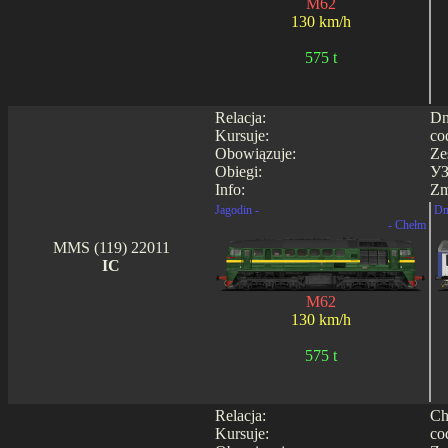
M62
130 km/h
575 t
Relacja:
Dn
Kursuje:
co
Obowiązuje:
Ze
Obiegi:
УЗ
Info:
Zm
Jagodin -
Dn
- Chełm
MMS (119) 22011
IC
M62
130 km/h
575 t
Relacja:
Ch
Kursuje:
co