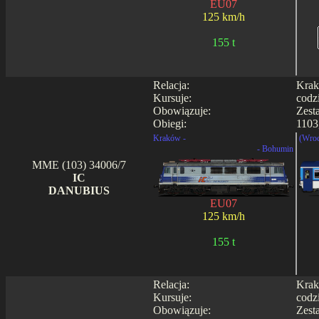
EU07
125 km/h
155 t
Relacja:
Krak
Kursuje:
codz
Obowiązuje:
Zest
Obiegi:
1103
Kraków -
(Wroc
- Bohumin
MME (103) 34006/7
IC
DANUBIUS
EU07
125 km/h
155 t
Relacja:
Krak
Kursuje:
codz
Obowiązuje:
Zest