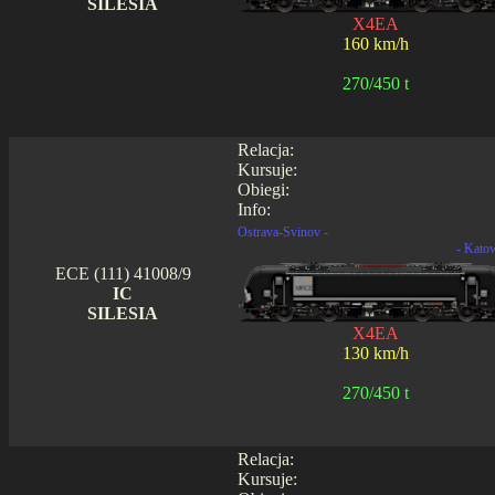
SILESIA
X4EA
160 km/h
270/450 t
Relacja:
Kursuje:
Obiegi:
Info:
Ostrava-Svinov -
- Kato
ECE (111) 41008/9
IC
SILESIA
X4EA
130 km/h
270/450 t
Relacja:
Kursuje: