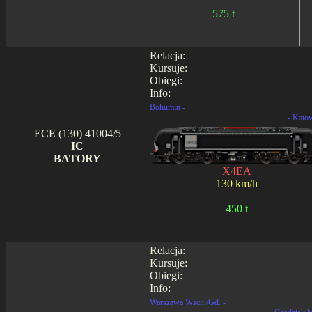
575 t
Relacja:
Kursuje:
Obiegi:
Info:
Bohumin -
- Kato
ECE (130) 41004/5
IC
BATORY
X4EA
130 km/h
450 t
Relacja:
Kursuje:
Obiegi:
Info:
Warszawa Wsch./Gd. -