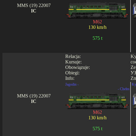
MMS (19) 22007
IC
M62
130 km/h
575 t
Relacja:
Ky
Kursuje:
co
Obowiązuje:
Ze
Obiegi:
УЗ
Info:
Zm
Jagodin -
Ky
- Chełm
MMS (19) 22007
IC
M62
130 km/h
575 t