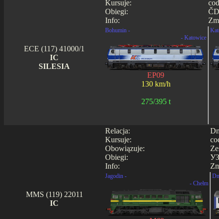
Kursuje:
cod
Obiegi:
ČD 
Info:
Zmi
Bohumin -
Kat
- Katowice
ECE (117) 41000/1
IC
SILESIA
EP09
130 km/h
275/395 t
Relacja:
Dn
Kursuje:
co
Obowiązuje:
Ze
Obiegi:
УЗ
Info:
Zm
Jagodin -
Dn
- Chełm
MMS (119) 22011
IC