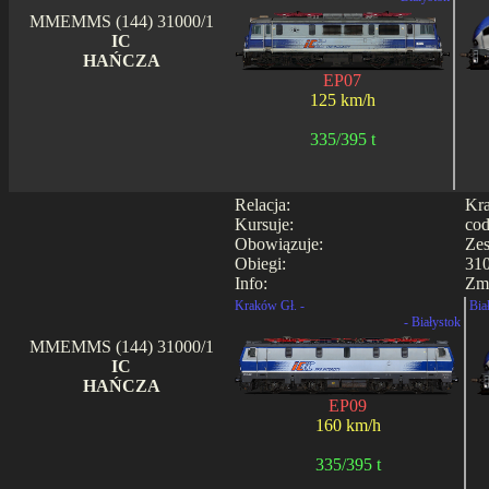
MMEMMS (144) 31000/1
IC
HAŃCZA
EP07
125 km/h
335/395 t
Relacja:
Kra
Kursuje:
cod
Obowiązuje:
Zes
Obiegi:
310
Info:
Zmi
Kraków Gł. -
Bia
- Białystok
MMEMMS (144) 31000/1
IC
HAŃCZA
EP09
160 km/h
335/395 t