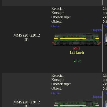
Relacja:
Ch
Kursuje:
co
Obowiązuje:
Ze
Obiegi:
УЗ
Chełm -
Ch
- Jaqodin
MMS (20) 22012
IC
M62
125 km/h
575 t
Relacja:
Ch
Kursuje:
co
Obowiązuje:
Ze
Obiegi:
УЗ
Chełm -
Ch
- Jaqodin
MMS (20) 22012
IC