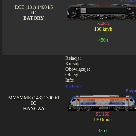
- Grodzisk 
ECE (131) 14004/5
IC
BATORY
X4EA
130 km/h
450 t
Relacja:
Kursuje:
Obowiązuje:
Obiegi:
Info:
Mockava -
- Białys
MMSMME (143) 13000/1
IC
HAŃCZA
SU160
130 km/h
335 t