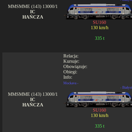
MMSMME (143) 13000/1
IC
HAŃCZA
SU160
130 km/h
335 t
Relacja:
Kursuje:
Obowiązuje:
Obiegi:
Info:
Mockava -
- Białys
MMSMME (143) 13000/1
IC
HAŃCZA
SU160
130 km/h
335 t