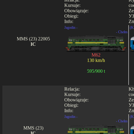
Kursuje:
co
Obowiązuje:
Ze
Obiegi:
УЗ
Info:
Zm
Jagodin -
(K
- Chełm
MMS (23) 22005
IC
M62
130 km/h
595/900 t
Relacja:
Kh
Kursuje:
co
Obowiązuje:
Ze
Obiegi:
УЗ
Info:
Zm
Jagodin -
(K
- Chełm
MMS (23)
IC