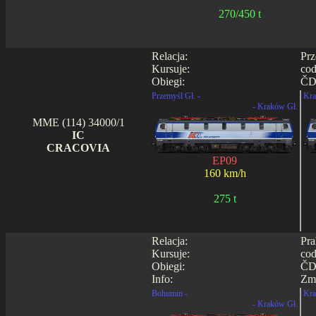
270/450 t
Relacja:
Prz
Kursuje:
cod
Obiegi:
ČD
Przemyśl Gł. -
Kra
- Kraków Gł.
MME (114) 34000/1
IC
CRACOVIA
EP09
160 km/h
275 t
Relacja:
Pra
Kursuje:
cod
Obiegi:
ČD
Info:
Zmi
Bohumin -
Kra
- Kraków Gł.