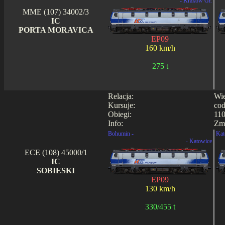
- Kraków Gł.
MME (107) 34002/3
IC
PORTA MORAVICA
EP09
160 km/h
275 t
Relacja:
Wie
Kursuje:
cod
Obiegi:
110
Info:
Zmi
Bohumin -
Kat
- Katowice
ECE (108) 45000/1
IC
SOBIESKI
EP09
130 km/h
330/455 t