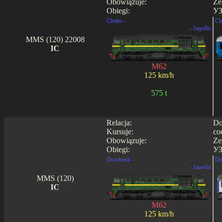
Obowiązuje:
Ze
Obiegi:
УЗ
Chełm -
Ch
- Jaqodin
MMS (120) 22008
IC
M62
125 km/h
575 t
Relacja:
Do
Kursuje:
co
Obowiązuje:
Ze
Obiegi:
УЗ
Dorohusk -
Do
- Jaqodin
MMS (120)
IC
M62
125 km/h