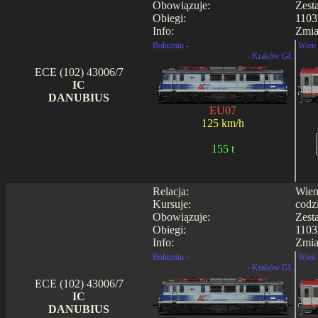
Obowiązuje:
Zest
Obiegi:
1103
Info:
Zmia
Bohumin -
Wien 
- Kraków Gł.
ECE (102) 43006/7
IC
DANUBIUS
EU07
125 km/h
155 t
Relacja:
Wien
Kursuje:
codz
Obowiązuje:
Zest
Obiegi:
1103
Info:
Zmia
Bohumin -
Wien 
- Kraków Gł.
ECE (102) 43006/7
IC
DANUBIUS