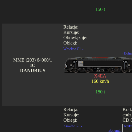
150 t
Relacja:
Kursuje:
Obowiązuje:
Obiegi:
Wrocław Gł. -
- Bohu
MME (203) 64000/1
IC
DANUBIUS
X4EA
160 km/h
150 t
Relacja:
Krak
Kursuje:
codz
Obiegi:
ČD 0
Kraków Gł. -
Krakó
- Bohumin