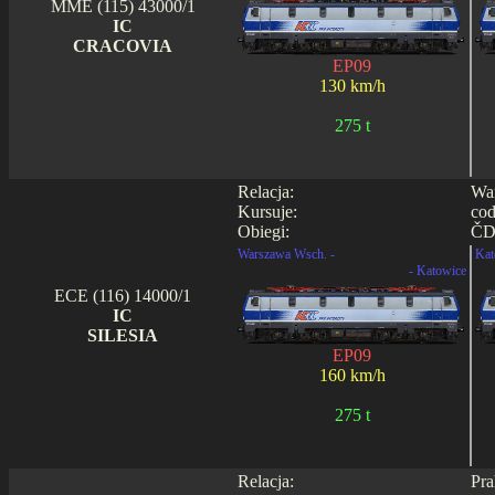
MME (115) 43000/1
IC
CRACOVIA
EP09
130 km/h
275 t
Relacja:
War
Kursuje:
cod
Obiegi:
ČD 
Warszawa Wsch. -
Kat
- Katowice
ECE (116) 14000/1
IC
SILESIA
EP09
160 km/h
275 t
Relacja:
Pra