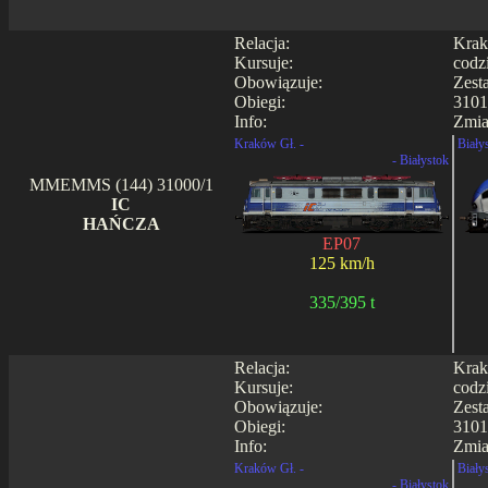
Relacja:
Krak
Kursuje:
codz
Obowiązuje:
Zest
Obiegi:
3101
Info:
Zmia
Kraków Gł. -
Biały
- Białystok
MMEMMS (144) 31000/1
IC
HAŃCZA
EP07
125 km/h
335/395 t
Relacja:
Krak
Kursuje:
codz
Obowiązuje:
Zest
Obiegi:
3101
Info:
Zmia
Kraków Gł. -
Biały
- Białystok