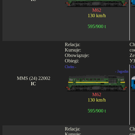
M62
130 km/h
595/900 t
Relacja:
Ch
Kursuje:
co
Obowiązuje:
Ze
Obiegi:
УЗ
Chełm -
Ch
- Jagodin
MMS (24) 22002
IC
M62
130 km/h
595/900 t
Relacja:
Ch
Kursuje:
co