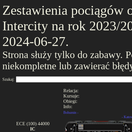
Zestawienia pociągów 
Intercity na rok 2023/20
2024-06-27.
Strona służy tylko do zabawy. 
niekompletne lub zawierać błęd
Szukaj:
Relacja:
Kursuje:
Obiegi:
Info:
Bohumin -
- Kato
ECE (100) 44000
IC