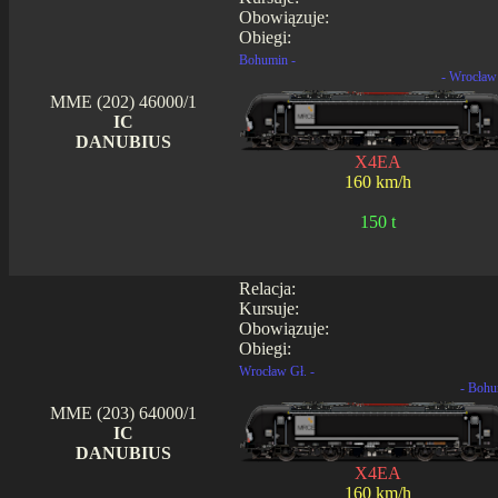
Obowiązuje:
Obiegi:
Bohumin -
- Wrocław
MME (202) 46000/1
IC
DANUBIUS
X4EA
160 km/h
150 t
Relacja:
Kursuje:
Obowiązuje:
Obiegi:
Wrocław Gł. -
- Bohu
MME (203) 64000/1
IC
DANUBIUS
X4EA
160 km/h