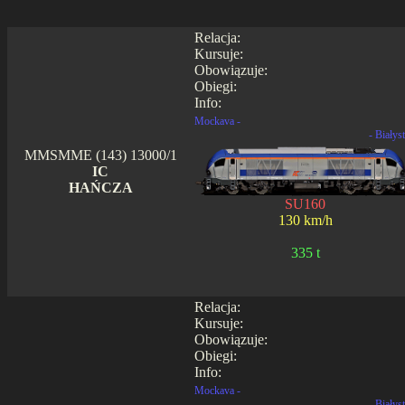
Relacja:
Kursuje:
Obowiązuje:
Obiegi:
Info:
Mockava -
- Białys
MMSMME (143) 13000/1
IC
HAŃCZA
SU160
130 km/h
335 t
Relacja:
Kursuje:
Obowiązuje:
Obiegi:
Info:
Mockava -
- Białys