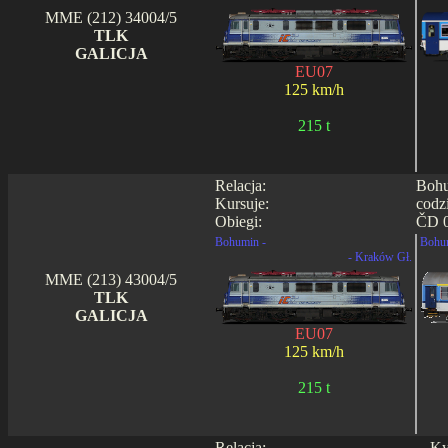
MME (212) 34004/5
TLK
GALICJA
EU07
125 km/h
215 t
Relacja:
Bohu
Kursuje:
codz
Obiegi:
ČD 0
Bohumin -
Bohu
- Kraków Gł.
MME (213) 43004/5
TLK
GALICJA
EU07
125 km/h
215 t
Relacja:
Ky