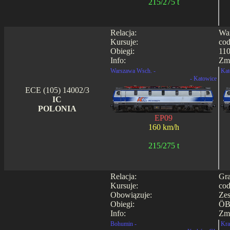
215/275 t
Relacja:
War
Kursuje:
cod
Obiegi:
110
Info:
Zmi
Warszawa Wsch. -
Kat
- Katowice
ECE (105) 14002/3
IC
POLONIA
EP09
160 km/h
215/275 t
Relacja:
Gra
Kursuje:
cod
Obowiązuje:
Zes
Obiegi:
ÖB
Info:
Zmi
Bohumin -
Kra