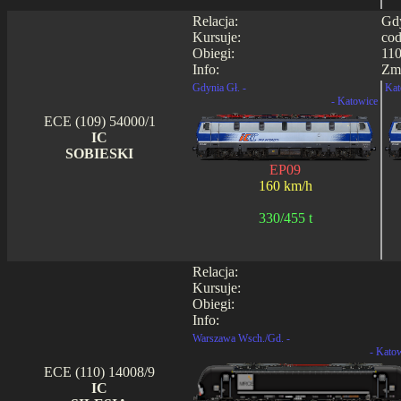
Relacja:
Gdy
Kursuje:
cod
Obiegi:
110
Info:
Zmi
Gdynia Gł. -
Kat
- Katowice
ECE (109) 54000/1
IC
SOBIESKI
EP09
160 km/h
330/455 t
Relacja:
Kursuje:
Obiegi:
Info:
Warszawa Wsch./Gd. -
- Kato
ECE (110) 14008/9
IC