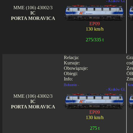
- Kraków Gł.
MME (106) 43002/3
IC
PORTA MORAVICA
EP09
130 km/h
275/335 t
Relacja:
Gra
Kursuje:
cod
Obowiązuje:
Zes
Obiegi:
ÖB
Info:
Zmi
Bohumin -
Kra
- Kraków Gł.
MME (106) 43002/3
IC
PORTA MORAVICA
EP09
130 km/h
275 t