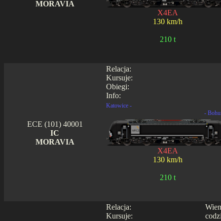
MORAVIA
X4EA
130 km/h
210 t
Relacja:
Kursuje:
Obiegi:
Info:
Katowice -
- Bohu
ECE (101) 40001
IC
MORAVIA
X4EA
130 km/h
210 t
Relacja:
Wien
Kursuje:
codz