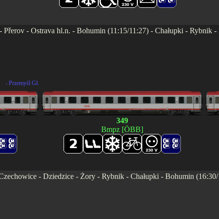
- Přerov - Ostrava hl.n. - Bohumin (11:15/11:27) - Chałupki - Rybnik 
.
.
- Przemyśl Gł.
.
349
Bmpz [ÖBB]
Czechowice - Dziedzice - Żory - Rybnik - Chałupki - Bohumin (16:30/1