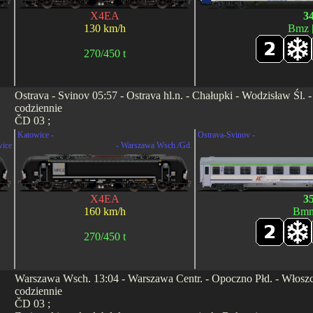
X4EA
3
130 km/h
Bmz 
270/450 t
Ostrava - Svinov 05:57 - Ostrava hl.n. - Chałupki - Wodzisław Śl
codziennie
ČD 03 ;
Katowice -
Ostrava-Svinov -
wice
- Warszawa Wsch./Gd.
X4EA
3
160 km/h
Bmn
270/450 t
Warszawa Wsch. 13:04 - Warszawa Centr. - Opoczno Płd. - Włoszczo
codziennie
ČD 03 ;