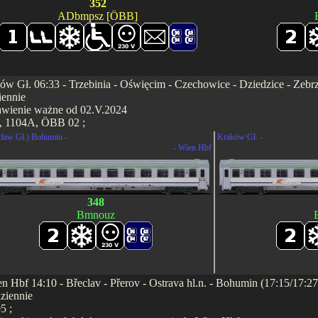
352
ADbmpsz [ÖBB]
ów Gł. 06:33 - Trzebinia - Oświęcim - Czechowice - Dziedzice - Zebrzy
iennie
awienie ważne od 02.V.2024
, 1104A, ÖBB 02 ;
ław Gł.) Bohumin -
Kraków Gł. -
- Wien Hbf
348
Bmnouz
n Hbf 14:10 - Břeclav - Přerov - Ostrava hl.n. - Bohumin (17:15/17:2
ziennie
5 ;