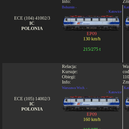
Info:
Zmi
Bohumin -
Kat
- Katowice
ECE (104) 41002/3
IC
POLONIA
EP09
130 km/h
215/275 t
Relacja:
War
Kursuje:
cod
Obiegi:
110
Info:
Zmi
Warszawa Wsch. -
Kat
- Katowice
ECE (105) 14002/3
IC
POLONIA
EP09
160 km/h