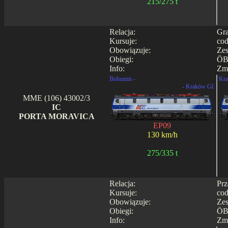
215/275 t
Relacja:
Gra
Kursuje:
cod
Obowiązuje:
Zes
Obiegi:
ÖB
Info:
Zmi
Bohumin -
Kra
- Kraków Gł.
MME (106) 43002/3
IC
PORTA MORAVICA
EP09
130 km/h
275/335 t
Relacja:
Prz
Kursuje:
cod
Obowiązuje:
Zes
Obiegi:
ÖB
Info:
Zmi