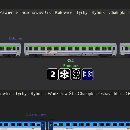
awiercie - Sosonowiec Gł. - Katowice - Tychy - Rybnik - Chałupki - B
.
.
- Bohumin
.
354
Bmnouz
ice - Tychy - Rybnik - Wodzisław Śl. - Chałupki - Ostrava hl.n. - Os
.
- OstravaSvinov