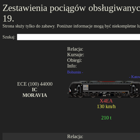
Zestawienia pociągów obsługiwanych
19.
Strona służy tylko do zabawy. Poniższe informacje mogą być niekompletne lu
Szukaj:
Relacja:
Kursuje:
Obiegi:
Info:
Bohumin -
- Kato
ECE (100) 44000
IC
MORAVIA
X4EA
130 km/h
210 t
Relacja: