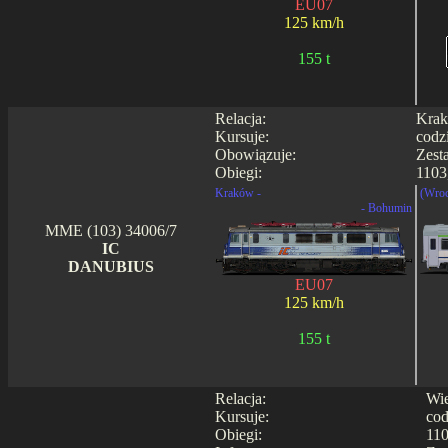
EU07
125 km/h
155 t
Relacja:
Krak
Kursuje:
codz
Obowiązuje:
Zest
Obiegi:
1103
Kraków -
(Wroc
- Bohumin
MME (103) 34006/7
IC
DANUBIUS
EU07
125 km/h
155 t
Relacja:
Wie
Kursuje:
cod
Obiegi:
110