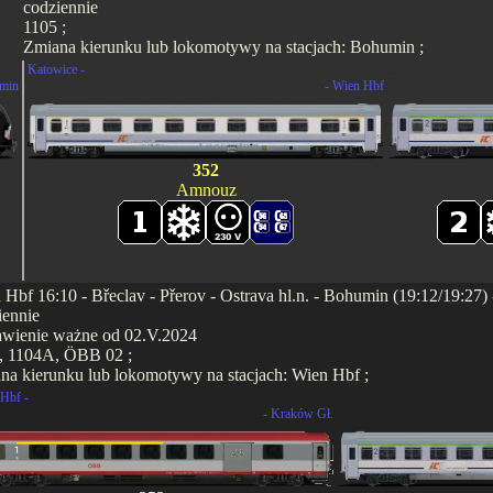
codziennie
1105 ;
Zmiana kierunku lub lokomotywy na stacjach: Bohumin ;
Katowice -
.
min
- Wien Hbf
352
Amnouz
 Hbf 16:10 - Břeclav - Přerov - Ostrava hl.n. - Bohumin (19:12/19:27)
iennie
awienie ważne od 02.V.2024
, 1104A, ÖBB 02 ;
na kierunku lub lokomotywy na stacjach: Wien Hbf ;
Hbf -
.
- Kraków Gł.