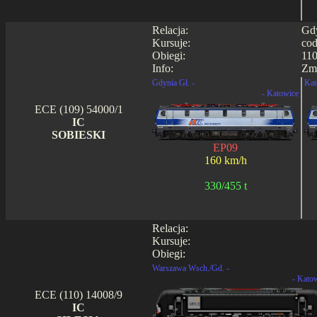
Relacja:
Gdy
Kursuje:
cod
Obiegi:
110
Info:
Zmi
Gdynia Gł. -
Kat
- Katowice
ECE (109) 54000/1
IC
SOBIESKI
EP09
160 km/h
330/455 t
Relacja:
Kursuje:
Obiegi:
Warszawa Wsch./Gd. -
- Kato
ECE (110) 14008/9
IC