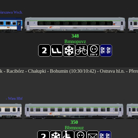
.
.
Warszawa Wsch.
.
348
Bmnopuvz
- Racibórz - Chałupki - Bohumin (10:30/10:42) - Ostrava hl.n. - Přer
.
.
- Wien Hbf
.
350
Bbmnouz