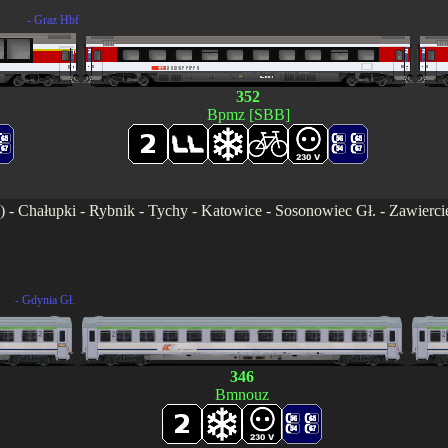
.
.
- Graz Hbf
.
352
Bpmz [SBB]
7) - Chałupki - Rybnik - Tychy - Katowice - Sosonowiec Gł. - Zawierc
.
.
- Gdynia Gł.
.
346
Bmnouz