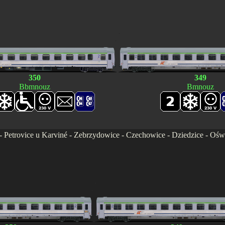
.
.
350
349
Bbmnouz
Bmnouz
 - Petrovice u Karviné - Zebrzydowice - Czechowice - Dziedzice - Ośw
.
.