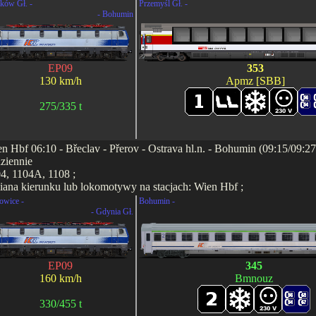
ków Gł. -
Przemyśl Gł. -
- Bohumin
EP09
353
130 km/h
Apmz [SBB]
275/335 t
n Hbf 06:10 - Břeclav - Přerov - Ostrava hl.n. - Bohumin (09:15/09:2
ziennie
4, 1104A, 1108 ;
ana kierunku lub lokomotywy na stacjach: Wien Hbf ;
owice -
Bohumin -
- Gdynia Gł.
EP09
345
160 km/h
Bmnouz
330/455 t