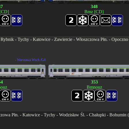
47
348
[CD]
Bmz [CD]
. - Rybnik - Tychy - Katowice - Zawiercie - Włoszczowa Płn. - Opocz
.
- Warszawa Wsch./Gd.
54
353
ouz
Bmnouz
wa Płn. - Katowice - Tychy - Wodzisław Śl. - Chałupki - Bohumin (17: