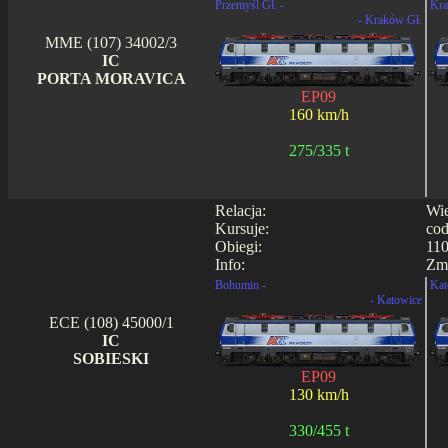
Przemyśl Gł. -
Kra
- Kraków Gł.
MME (107) 34002/3
IC
PORTA MORAVICA
EP09
160 km/h
275/335 t
Relacja:
Wie
Kursuje:
cod
Obiegi:
110
Info:
Zmi
Bohumin -
Kat
- Katowice
ECE (108) 45000/1
IC
SOBIESKI
EP09
130 km/h
330/455 t