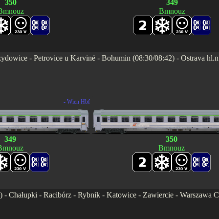
350
349
Bmnouz
Bmnouz
dowice - Petrovice u Karviné - Bohumin (08:30/08:42) - Ostrava hl.n.
.
- Wien Hbf
349
350
Bmnouz
Bmnouz
7) - Chałupki - Racibórz - Rybnik - Katowice - Zawiercie - Warszawa 