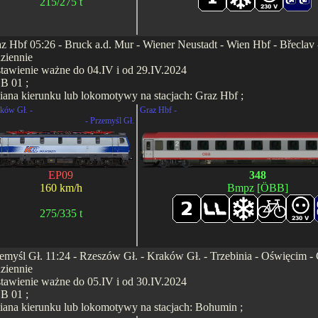
215/275 t
z Hbf 05:26 - Bruck a.d. Mur - Wiener Neustadt - Wien Hbf - Břeclav 
ziennie
tawienie ważne do 04.IV i od 29.IV.2024
B 01 ;
ana kierunku lub lokomotywy na stacjach: Graz Hbf ;
ków Gł. -
Graz Hbf -
- Przemyśl Gł.
EP09
348
160 km/h
Bmpz [ÖBB]
275/335 t
emyśl Gł. 11:24 - Rzeszów Gł. - Kraków Gł. - Trzebinia - Oświęcim - 
ziennie
tawienie ważne do 05.IV i od 30.IV.2024
B 01 ;
ana kierunku lub lokomotywy na stacjach: Bohumin ;