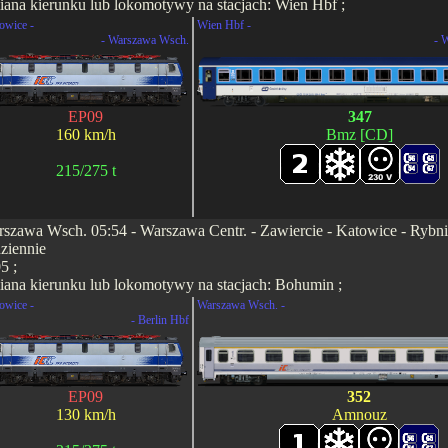
ana kierunku lub lokomotywy na stacjach: Wien Hbf ;
owice -
Wien Hbf -
- Warszawa Wsch.
- 
EP09
347
160 km/h
Bmz [CD]
215/275 t
szawa Wsch. 05:54 - Warszawa Centr. - Zawiercie - Katowice - Rybnik 
ziennie
5 ;
ana kierunku lub lokomotywy na stacjach: Bohumin ;
owice -
Warszawa Wsch. -
- Berlin Hbf
EP09
352
130 km/h
Amnouz