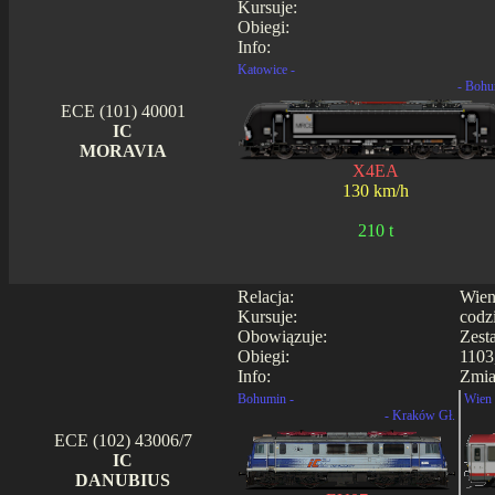
Kursuje:
Obiegi:
Info:
Katowice -
- Bohu
ECE (101) 40001
IC
MORAVIA
X4EA
130 km/h
210 t
Relacja:
Wien
Kursuje:
codz
Obowiązuje:
Zest
Obiegi:
1103
Info:
Zmia
Bohumin -
Wien 
- Kraków Gł.
ECE (102) 43006/7
IC
DANUBIUS