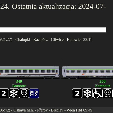
4. Ostatnia aktualizacja: 2024-07-
5/21:27) - Chałupki - Racibórz - Gliwice - Katowice 23:11
.
.
349
350
Bmnouz
Bbmnouz
6:42) - Ostrava hl.n. - Přerov - Břeclav - Wien Hbf 09:49