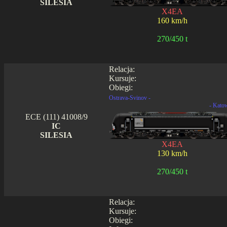
SILESIA
X4EA
160 km/h
270/450 t
Relacja:
Kursuje:
Obiegi:
Ostrava-Svinov -
- Kato
ECE (111) 41008/9
IC
SILESIA
X4EA
130 km/h
270/450 t
Relacja:
Kursuje:
Obiegi: