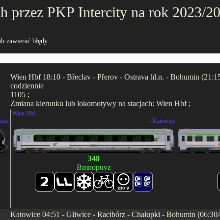
 przez PKP Intercity na rok 2023/202
b zawierać błędy.
Wien Hbf 18:10 - Břeclav - Přerov - Ostrava hl.n. - Bohumin (21:1
codziennie
1105 ;
Zmiana kierunku lub lokomotywy na stacjach: Wien Hbf ;
Wien Hbf -
.
wice
- Katowice
348
Bmnopuvz
Katowice 04:51 - Gliwice - Racibórz - Chałupki - Bohumin (06:30/0