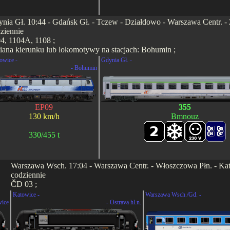
nia Gł. 10:44 - Gdańsk Gł. - Tczew - Działdowo - Warszawa Centr. - Z
ziennie
4, 1104A, 1108 ;
ana kierunku lub lokomotywy na stacjach: Bohumin ;
owice -
Gdynia Gł. -
- Bohumin
EP09
355
130 km/h
Bmnouz
330/455 t
Warszawa Wsch. 17:04 - Warszawa Centr. - Włoszczowa Płn. - Katow
codziennie
ČD 03 ;
Katowice -
Warszawa Wsch./Gd. -
wice
- Ostrava hl.n.