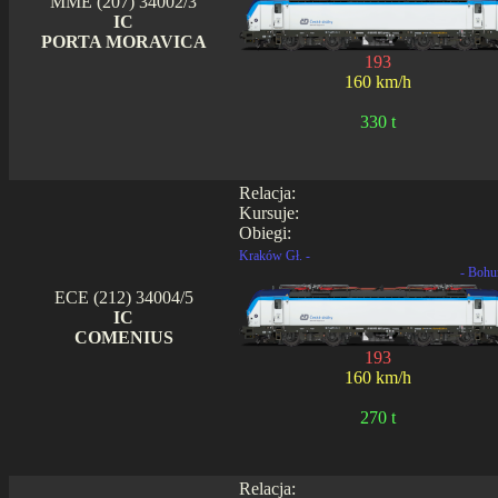
MME (207) 34002/3
IC
PORTA MORAVICA
193
160 km/h
330 t
Relacja:
Kursuje:
Obiegi:
Kraków Gł. -
- Bohu
ECE (212) 34004/5
IC
COMENIUS
193
160 km/h
270 t
Relacja: