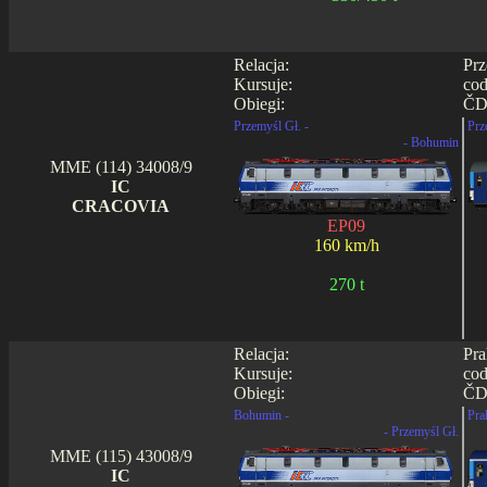
Relacja:
Prz
Kursuje:
cod
Obiegi:
ČD 
Przemyśl Gł. -
Prz
- Bohumin
MME (114) 34008/9
IC
CRACOVIA
EP09
160 km/h
270 t
Relacja:
Pra
Kursuje:
cod
Obiegi:
ČD 
Bohumin -
Prah
- Przemyśl Gł.
MME (115) 43008/9
IC