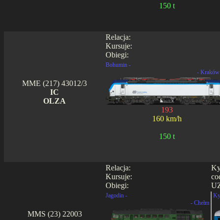
150 t
Relacja:
Kursuje:
Obiegi:
Bohumin -
- Kraków
MME (217) 43012/3
IC
OLZA
193
160 km/h
150 t
Relacja:
Ky
Kursuje:
co
Obiegi:
UZ
Jagodin -
Ky
- Chełm
MMS (23) 22003