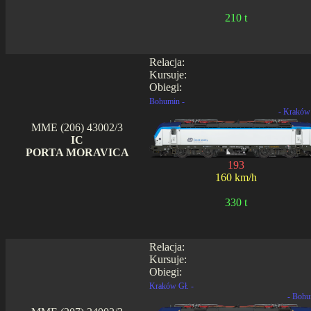
210 t
Relacja:
Kursuje:
Obiegi:
Bohumin -
- Kraków
MME (206) 43002/3
IC
PORTA MORAVICA
193
160 km/h
330 t
Relacja:
Kursuje:
Obiegi:
Kraków Gł. -
- Bohu