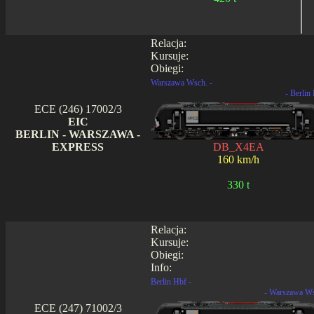
Relacja:
Kursuje:
Obiegi:
Warszawa Wsch. -
- Berlin
ECE (246) 17002/3
EIC
BERLIN - WARSZAWA -
EXPRESS
DB_X4EA
160 km/h
330 t
Relacja:
Kursuje:
Obiegi:
Info:
Berlin Hbf -
- Warszawa W
ECE (247) 71002/3