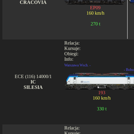
CRACOVIA
EP09
160 km/h
270 t
Relacja:
Kursuje:
Obiegi:
Info:
Warszawa Wsch. -
- Bohu
ECE (116) 14000/1
IC
SILESIA
193
160 km/h
330 t
Relacja:
Kursuje: