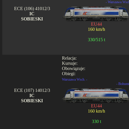
- Warszawa Wsc
ECE (106) 41012/3
IC
SOBIESKI
EU44
160 km/h
330/515 t
Relacja:
Kursuje:
Obowiązuje:
Obiegi:
Warszawa Wsch. -
- Bohum
ECE (107) 14012/3
IC
SOBIESKI
EU44
160 km/h
330 t