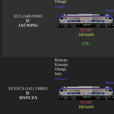
Obiegi:
Suwałki -
- Mock
ECS (140) 91001
IC
JAĆWING
SU160
160 km/h
270 t
Relacja:
Kursuje:
Obiegi:
Info:
Mockava -
- Białys
ECEECS (141) 13000/1
IC
HAŃCZA
SU160
160 km/h