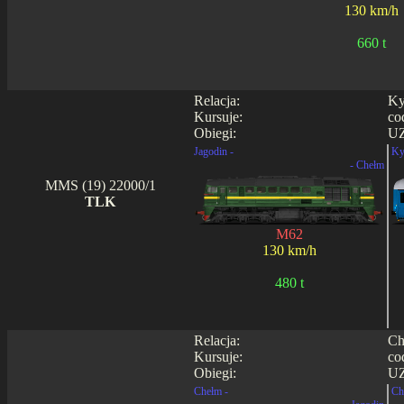
130 km/h
660 t
Relacja:
Ky
Kursuje:
co
Obiegi:
UZ
Jagodin -
Ky
- Chełm
MMS (19) 22000/1
TLK
M62
130 km/h
480 t
Relacja:
Ch
Kursuje:
co
Obiegi:
UZ
Chełm -
Ch