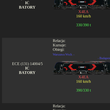
IC
BATORY
X4EA
160 km/h
330/390 t
Relacja:
Kursuje:
Obiegi:
Warszawa Wsch. -
- Budapes
ECE (131) 14004/5
IC
BATORY
X4EA
160 km/h
390/330 t
Relacja: