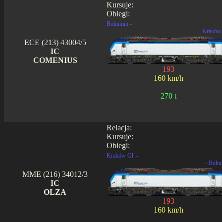
Kursuje:
Obiegi:
Bohumin -
- Kraków
ECE (213) 43004/5
IC
COMENIUS
193
160 km/h
270 t
Relacja:
Kursuje:
Obiegi:
Kraków Gł. -
- Bohu
MME (216) 34012/3
IC
OLZA
193
160 km/h