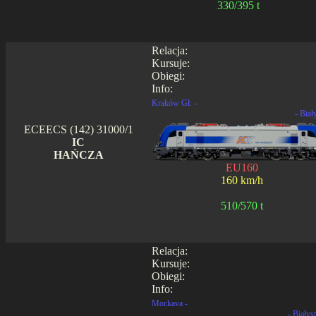
330/395 t
Relacja:
Kursuje:
Obiegi:
Info:
Kraków Gł. -
- Biał
ECEECS (142) 31000/1
IC
HAŃCZA
EU160
160 km/h
510/570 t
Relacja:
Kursuje:
Obiegi:
Info:
Mockava -
- Białys