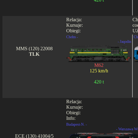
Relacja:
Ch
Kursuje:
co
Obiegi:
UZ
Chełm -
Ch
- Jaqodin
MMS (120) 22008
TLK
M62
125 km/h
420 t
Relacja:
Kursuje:
Obiegi:
Info:
Budapest-N. -
- Warszawa W
ECE (130) 41004/5