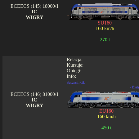
ECEECS (145) 18000/1
IC
WIGRY
SU160
160 km/h
270 t
Relacja:
Kursuje:
Obiegi:
Info:
Szczecin Gł. -
- Biał
ECEECS (146) 81000/1
IC
WIGRY
EU160
160 km/h
450 t