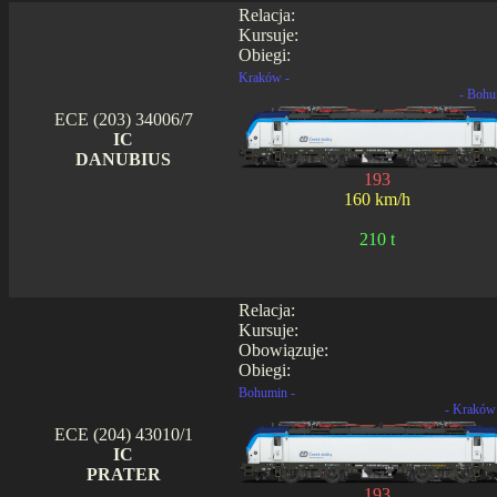
Relacja:
Kursuje:
Obiegi:
Kraków -
- Bohu
ECE (203) 34006/7
IC
DANUBIUS
193
160 km/h
210 t
Relacja:
Kursuje:
Obowiązuje:
Obiegi:
Bohumin -
- Kraków
ECE (204) 43010/1
IC
PRATER
193