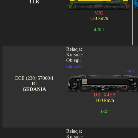
TLK
M62
130 km/h
420 t
Relacja:
Kursuje:
Obiegi:
Gdynia Gł. -
- Berlin
ECE (230) 57000/1
IC
GEDANIA
DB_X4EA
160 km/h
330 t
Relacja:
Kursuje: