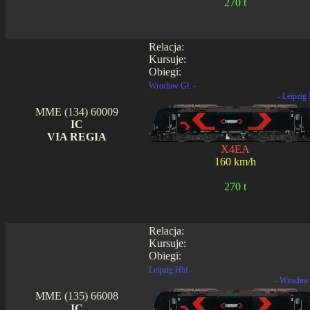
270 t
Relacja:
Kursuje:
Obiegi:
Wrocław Gł. -
- Leipzig
MME (134) 60009
IC
VIA REGIA
X4EA
160 km/h
270 t
Relacja:
Kursuje:
Obiegi:
Leipzig Hbf -
- Wrocław
MME (135) 66008
IC