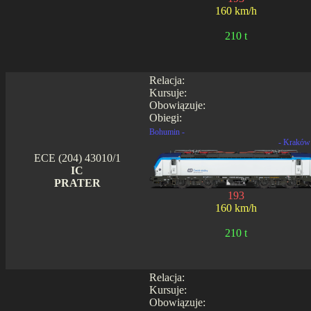
160 km/h
210 t
Relacja:
Kursuje:
Obowiązuje:
Obiegi:
Bohumin -
- Kraków
ECE (204) 43010/1
IC
PRATER
193
160 km/h
210 t
Relacja:
Kursuje:
Obowiązuje: