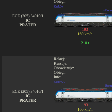
Obiegi:
Kraków -
- Bohu
ECE (205) 34010/1
IC
PRATER
193
160 km/h
210 t
Relacja:
Kursuje:
Obowiązuje:
Obiegi:
Info:
Kraków -
- Bohu
ECE (205) 34010/1
IC
PRATER
193
160 km/h