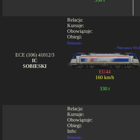
Relacja:
Kursuje:
Obowiązuje:
Obiegi:
Bohumin -
- Warszawa Wsc
ECE (106) 41012/3
IC
SOBIESKI
EU44
160 km/h
330 t
Relacja:
Kursuje:
Obowiązuje:
Obiegi:
Info:
Bohumin -