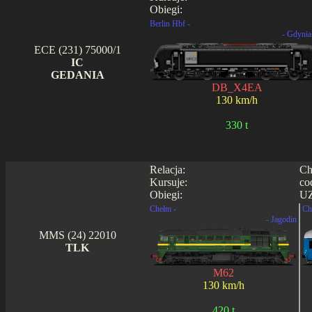
Obiegi:
Berlin Hbf -
- Gdynia
ECE (231) 75000/1
IC
GEDANIA
DB_X4EA
130 km/h
330 t
Relacja:
Ch
Kursuje:
co
Obiegi:
UZ
Chełm -
Ch
- Jagodin
MMS (24) 22010
TLK
M62
130 km/h
420 t