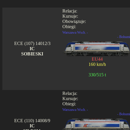
Relacja:
Kursuje:
Obowiązuje:
Obiegi:
Warszawa Wsch. -
- Bohum
ECE (107) 14012/3
IC
SOBIESKI
EU44
160 km/h
330/515 t
Relacja:
Kursuje:
Obiegi:
Warszawa Wsch. -
- Bohum
ECE (110) 14008/9
IC