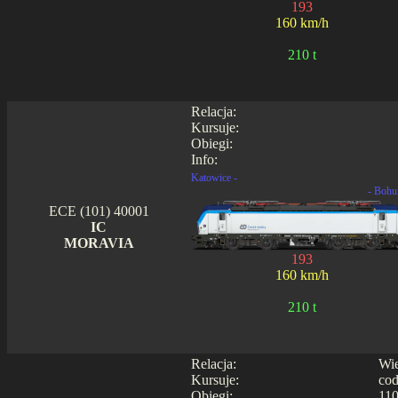
193
160 km/h
210 t
Relacja:
Kursuje:
Obiegi:
Info:
Katowice -
- Bohu
ECE (101) 40001
IC
MORAVIA
193
160 km/h
210 t
Relacja:
Wie
Kursuje:
cod
Obiegi:
110