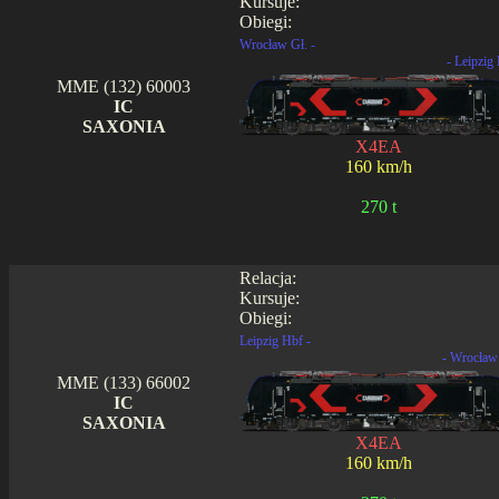
Kursuje:
Obiegi:
Wrocław Gł. -
- Leipzig
MME (132) 60003
IC
SAXONIA
X4EA
160 km/h
270 t
Relacja:
Kursuje:
Obiegi:
Leipzig Hbf -
- Wrocław
MME (133) 66002
IC
SAXONIA
X4EA
160 km/h