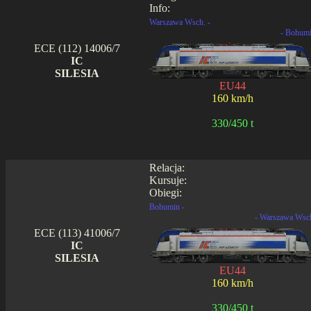
Info:
Warszawa Wsch. -
- Bohum
ECE (112) 14006/7
IC
SILESIA
EU44
160 km/h
330/450 t
Relacja:
Kursuje:
Obiegi:
Bohumin -
- Warszawa Wsc
ECE (113) 41006/7
IC
SILESIA
EU44
160 km/h
330/450 t