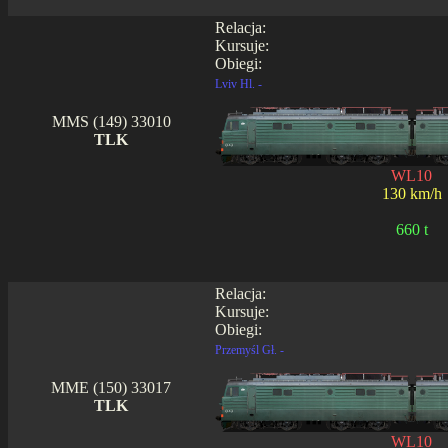
Relacja:
Kursuje:
Obiegi:
Lviv Hl. -
MMS (149) 33010
TLK
WL10
130 km/h
660 t
Relacja:
Kursuje:
Obiegi:
Przemyśl Gł. -
MME (150) 33017
TLK
WL10