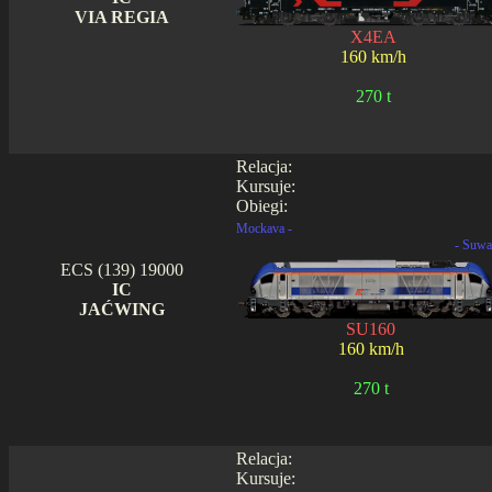
VIA REGIA
X4EA
160 km/h
270 t
Relacja:
Kursuje:
Obiegi:
Mockava -
- Suwa
ECS (139) 19000
IC
JAĆWING
SU160
160 km/h
270 t
Relacja:
Kursuje: