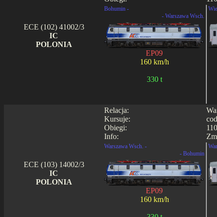
Bohumin -
Wie
- Warszawa Wsch.
ECE (102) 41002/3
IC
POLONIA
EP09
160 km/h
330 t
Relacja:
War
Kursuje:
cod
Obiegi:
110
Info:
Zmi
Warszawa Wsch. -
War
- Bohumin
ECE (103) 14002/3
IC
POLONIA
EP09
160 km/h
330 t