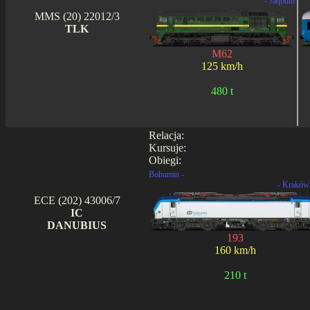
- Jaqodin
MMS (20) 22012/3
TLK
M62
125 km/h
480 t
Relacja:
Kursuje:
Obiegi:
Bohumin -
- Kraków
ECE (202) 43006/7
IC
DANUBIUS
193
160 km/h
210 t