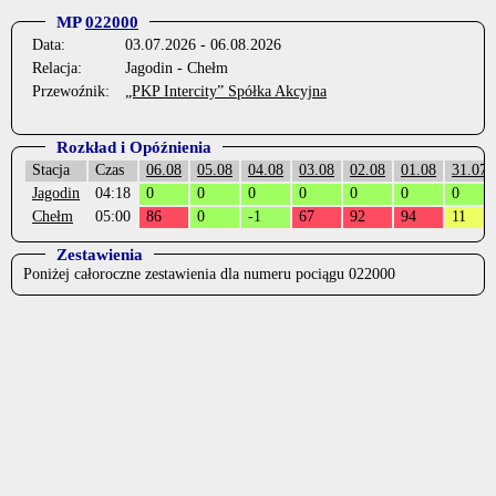
MP
022000
Data:
03.07.2026 - 06.08.2026
Relacja:
Jagodin - Chełm
Przewoźnik:
„PKP Intercity” Spółka Akcyjna
Rozkład i Opóźnienia
Stacja
Czas
06.08
05.08
04.08
03.08
02.08
01.08
31.07
Jagodin
04:18
0
0
0
0
0
0
0
Chełm
05:00
86
0
-1
67
92
94
11
Zestawienia
Poniżej całoroczne zestawienia dla numeru pociągu 022000