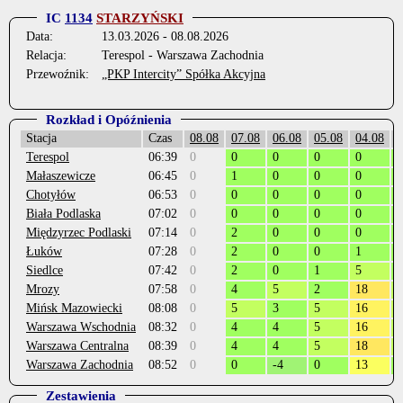
IC
1134
STARZYŃSKI
Data:
13.03.2026 - 08.08.2026
Relacja:
Terespol - Warszawa Zachodnia
Przewoźnik:
„PKP Intercity” Spółka Akcyjna
Rozkład i Opóźnienia
Stacja
Czas
08.08
07.08
06.08
05.08
04.08
0
Terespol
06:39
0
0
0
0
0
0
Małaszewicze
06:45
0
1
0
0
0
1
Chotyłów
06:53
0
0
0
0
0
0
Biała Podlaska
07:02
0
0
0
0
0
0
Międzyrzec Podlaski
07:14
0
2
0
0
0
1
Łuków
07:28
0
2
0
0
1
2
Siedlce
07:42
0
2
0
1
5
4
Mrozy
07:58
0
4
5
2
18
5
Mińsk Mazowiecki
08:08
0
5
3
5
16
6
Warszawa Wschodnia
08:32
0
4
4
5
16
5
Warszawa Centralna
08:39
0
4
4
5
18
5
Warszawa Zachodnia
08:52
0
0
-4
0
13
0
Zestawienia