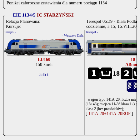
Poniżej całoroczne zestawienia dla numeru pociągu 1134
EIE 1134/5
IC STARZYŃSKI
Relacja Planowana:
Terespol 06:39 - Biała Podlas
Kursuje:
codziennie, a 15, 16.VIII.202
Terespol -
Terespol -
- Warszawa Zach.
EU160
10
150 km/h
ABnou
18
335 t
- wagon typu 141A-20, liczba miejs
(18+48); miejsca 11-36 klasa 1 (z pr
klasa 2 (bez przedziałów);
[
141A-20+141A-20ROP
]