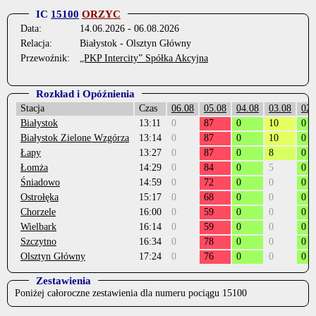
IC
15100
ORZYC
Data:
14.06.2026 - 06.08.2026
Relacja:
Białystok - Olsztyn Główny
Przewoźnik:
„PKP Intercity” Spółka Akcyjna
Rozkład i Opóźnienia
Stacja
Czas
06.08
05.08
04.08
03.08
02.
Białystok
13:11
0
87
0
10
0
Białystok Zielone Wzgórza
13:14
0
87
0
10
0
Łapy
13:27
0
87
0
8
0
Łomża
14:29
0
84
0
5
0
Śniadowo
14:59
0
72
0
0
0
Ostrołęka
15:17
0
68
0
0
0
Chorzele
16:00
0
59
0
0
0
Wielbark
16:14
0
59
0
0
0
Szczytno
16:34
0
78
0
0
0
Olsztyn Główny
17:24
0
76
0
0
0
Zestawienia
Poniżej całoroczne zestawienia dla numeru pociągu 15100