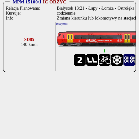
MPM 15100/1
IC ORZYC
Relacja Planowana:
Białystok 13:21 - Łapy - Łomża - Ostrołęka - 
Kursuje:
codziennie
Info:
Zmiana kierunku lub lokomotywy na stacjach: 
Białystok -
- 
SD85
140 km/h
1