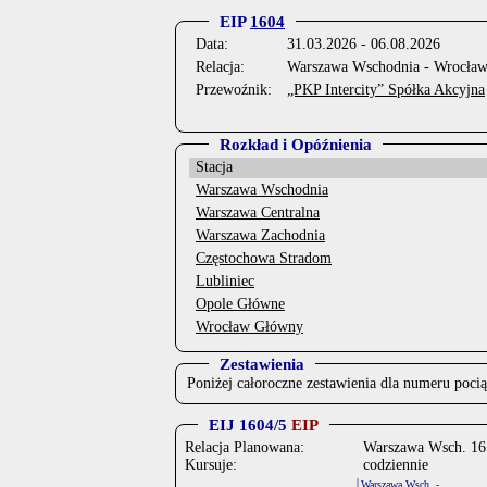
EIP
1604
Data:
31.03.2026 - 06.08.2026
Relacja:
Warszawa Wschodnia - Wrocła
Przewoźnik:
„PKP Intercity” Spółka Akcyjna
Rozkład i Opóźnienia
Stacja
Warszawa Wschodnia
Warszawa Centralna
Warszawa Zachodnia
Częstochowa Stradom
Lubliniec
Opole Główne
Wrocław Główny
Zestawienia
Poniżej całoroczne zestawienia dla numeru poci
EIJ 1604/5
EIP
Relacja Planowana:
Warszawa Wsch. 16:
Kursuje:
codziennie
Warszawa Wsch. -