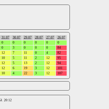
31.07
30.07
29.07
28.07
27.07
26.07
0
0
0
0
0
0
0
3
0
0
0
84
12
7
11
0
4
82
10
5
11
2
12
95
12
5
13
2
12
94
12
6
19
3
12
101
10
4
22
3
12
107
ł. 20:12
.
.