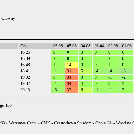
w Główny
Czas
06.08
05.08
04.08
03.08
02.08
01.08
16:26
0
0
0
0
0
0
16:39
2
0
0
2
2
0
16:48
1
14
0
0
1
0
18:41
-1
31
5
-4
-4
-6
19:02
0
34
3
0
-1
-2
19:32
-1
34
4
0
0
3
20:13
-3
32
6
-1
-1
2
ągu 1604
33 - Warszawa Centr. - CMK - Częstochowa Stradom - Opole Gł. - Wrocław G
.