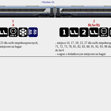
- Wrocław Gł.
1
2
A
B(Ae/B)
, 23 dla osób niepełnosprawnych;
- miejsca 14, 17, 18, 23, 27 dla osób niepełno
miejscem na bagaż
71, 72, 73, 78, 81, 82, 83, 88, 91, 92, 93, 98 d
do lat 6
- wagon z dodatkowym miejscem na bagaż