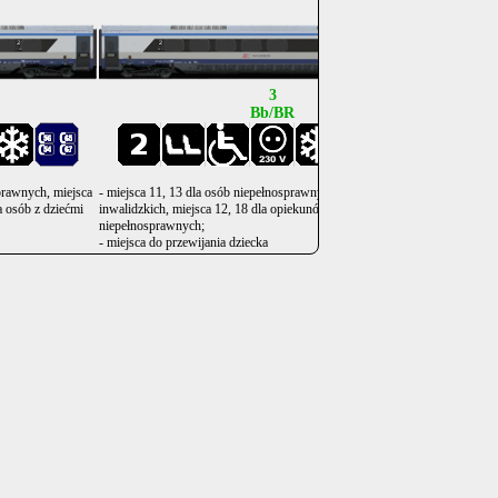
.
.
3
Bb/BR
sprawnych, miejsca
- miejsca 11, 13 dla osób niepełnosprawnych na wózkach
- miejsca
la osób z dziećmi
inwalidzkich, miejsca 12, 18 dla opiekunów osób
niepełno
niepełnosprawnych;
- wagon 
- miejsca do przewijania dziecka