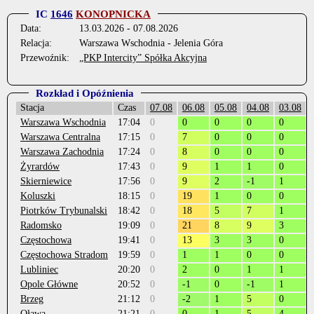
IC
1646
KONOPNICKA
Data:
13.03.2026 - 07.08.2026
Relacja:
Warszawa Wschodnia - Jelenia Góra
Przewoźnik:
„PKP Intercity” Spółka Akcyjna
Rozkład i Opóźnienia
Stacja
Czas
07.08
06.08
05.08
04.08
03.08
Warszawa Wschodnia
17:04
0
0
0
0
0
Warszawa Centralna
17:15
0
7
0
0
0
Warszawa Zachodnia
17:24
0
8
0
0
0
Żyrardów
17:43
0
9
1
1
0
Skierniewice
17:56
0
9
2
-1
1
Koluszki
18:15
0
19
1
0
0
Piotrków Trybunalski
18:42
0
18
5
7
1
Radomsko
19:09
0
21
8
9
3
Częstochowa
19:41
0
13
3
3
0
Częstochowa Stradom
19:59
0
1
1
0
0
Lubliniec
20:20
0
2
0
1
1
Opole Główne
20:52
0
-1
0
-1
1
Brzeg
21:12
0
-2
1
5
0
Oława
21:21
0
0
1
5
4