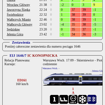
Wrocław Główny
21:38
0
-2
0
3
9
Jaworzyna Śląska
22:24
0
0
37
39
-1
Świebodzice
22:32
0
1
38
39
0
Wałbrzych Miasto
22:46
0
0
38
39
-1
Wałbrzych Główny
23:02
0
-4
35
38
-5
Sędzisław
23:20
0
0
35
37
-1
Jelenia Góra
23:42
0
-1
34
36
-3
Zestawienia
Poniżej całoroczne zestawienia dla numeru pociągu 1646
EIJ 1646/7
IC KONOPNICKA
Relacja Planowana:
Warszawa Wsch. 17:09 - Skierniewice - Piotrk
Kursuje:
codziennie
Warszawa Wsch. -
.
- Jelenia Góra
ED161
160 km/h
1
A