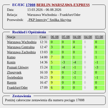
EC/EIC
17008
BERLIN-WARSZAWA-EXPRESS
Data:
13.03.2026 - 06.08.2026
Relacja:
Warszawa Wschodnia - Frankfurt/Oder
Przewoźnik:
„PKP Intercity” Spółka Akcyjna
Rozkład i Opóźnienia
Stacja
Czas
06.08
05.08
04.08
04.08
03.08
0
Warszawa Wschodnia
12:31
0
0
0
0
0
0
Warszawa Centralna
12:47
3
0
4
0
0
0
Warszawa Zachodnia
13:03
0
0
0
0
1
0
Kutno
14:00
7
0
1
0
1
1
Konin
14:36
5
-3
-4
0
-1
4
Poznań Główny
15:24
1
-4
-1
0
-3
1
Zbąszynek
16:10
9
0
-2
0
0
1
Świebodzin
16:23
9
0
-1
0
-1
1
Rzepin
16:47
9
0
0
0
0
1
Frankfurt/Oder
17:09
6
0
0
0
0
8
Zestawienia
Poniżej całoroczne zestawienia dla numeru pociągu 17008