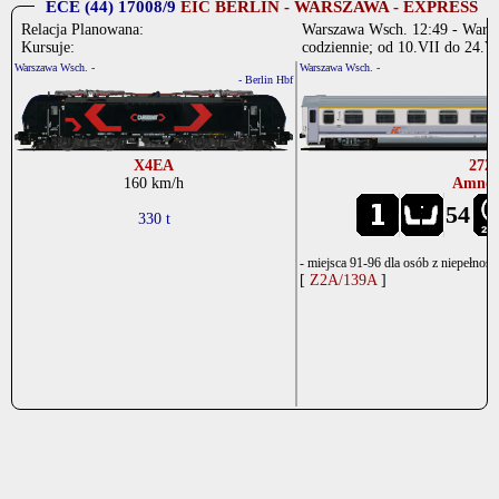
ECE (44) 17008/9
EIC BERLIN - WARSZAWA - EXPRESS
Relacja Planowana:
Warszawa Wsch. 12:49 - Warsza
Kursuje:
codziennie; od 10.VII do 24.V
Warszawa Wsch. -
Warszawa Wsch. -
- Berlin Hbf
X4EA
272
160 km/h
Amnou
54
330 t
- miejsca 91-96 dla osób z niepełnos
[
Z2A/139A
]