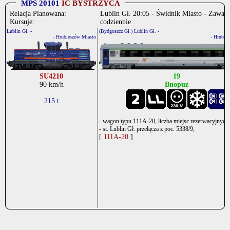
MPS 20101
IC BYSTRZYCA
Relacja Planowana:
Lublin Gł. 20:05 - Świdnik Miasto - Zawad
Kursuje:
codziennie
Lublin Gł. -
(Bydgoszcz Gł.) Lublin Gł. -
- Hrubieszów Miasto
- Hrubie
SU4210
19
90 km/h
Bnopuz
215 t
- wagon typu 111A-20, liczba miejsc rezerwacyjnych 
- st. Lublin Gł. przełącza z poc. 5338/9;
[
111A-20
]