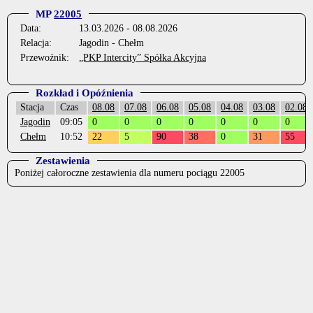
MP
22005
Data:
13.03.2026 - 08.08.2026
Relacja:
Jagodin - Chełm
Przewoźnik:
„PKP Intercity” Spółka Akcyjna
Rozkład i Opóźnienia
Stacja
Czas
08.08
07.08
06.08
05.08
04.08
03.08
02.08
Jagodin
09:05
0
0
0
0
0
0
0
Chełm
10:52
22
5
90
38
0
31
55
Zestawienia
Poniżej całoroczne zestawienia dla numeru pociągu 22005