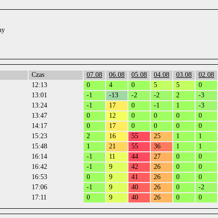
ny
Czas
07.08
06.08
05.08
04.08
03.08
02.08
12:13
0
4
0
5
5
0
13:01
-1
-13
-2
-2
2
-3
13:24
-1
17
0
-1
1
-3
13:47
0
12
0
0
0
0
14:17
0
17
0
0
0
0
15:23
2
16
55
25
1
1
15:48
1
21
55
36
1
1
16:14
-1
11
44
27
0
0
16:42
-1
9
42
26
0
0
16:53
0
9
41
26
0
0
17:06
-1
9
40
26
0
-2
17:11
0
9
40
26
0
0