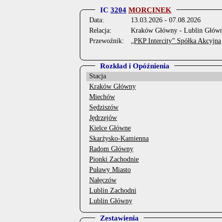
IC
3204
MORCINEK
Data:
13.03.2026 - 07.08.2026
Relacja:
Kraków Główny - Lublin Głów
Przewoźnik:
„PKP Intercity” Spółka Akcyjna
Rozkład i Opóźnienia
Stacja
Kraków Główny
Miechów
Sędziszów
Jędrzejów
Kielce Główne
Skarżysko-Kamienna
Radom Główny
Pionki Zachodnie
Puławy Miasto
Nałęczów
Lublin Zachodni
Lublin Główny
Zestawienia