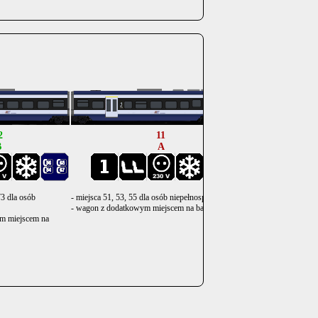
.
(Katowice) Kielce Gł. 
.
.
2
11
B
A
73 dla osób
- miejsca 51, 53, 55 dla osób niepełnosprawnych;
- wagon z dodatkowym miejscem na bagaż;
m miejscem na
- miejsca 14, 15, 
rowery; miejsca 22
dziećmi do lat 6; m
niepełnosprawnych
opiekunów osób n
- wagon z dodatk