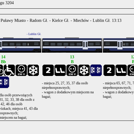
ągu 3204
 Puławy Miasto - Radom Gł. - Kielce Gł. - Miechów - Lublin Gł. 13:13
.
.
- Lublin Gł.
.
14
13
1
Bb
B
- miejsca 25, 27, 35, 37 dla osób
- miejsca 65, 67, 71, 
niepełnosprawnych;
niepełnosprawnych;
- wagon z dodatkowym miejscem na
- wagon z dodatkowy
7 dla osób przewożących
bagaż;
bagaż;
31, 32, 33, 38 dla osób z
a 42, 46 dla osób
zkach; miejsca 41, 43 dla
nosprawnych;
miejscem na bagaż;