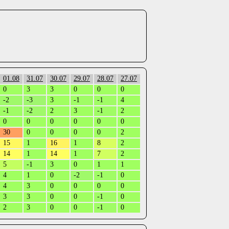
01.08
31.07
30.07
29.07
28.07
27.07
0
3
3
0
0
0
-2
-3
3
-1
-1
4
-1
-2
2
3
-1
2
0
0
0
0
0
0
30
0
0
0
0
2
15
1
16
1
8
2
14
1
14
1
7
2
5
-1
3
0
1
1
4
1
0
-2
-1
0
4
3
0
0
0
0
3
3
0
0
-1
0
2
3
0
0
-1
0