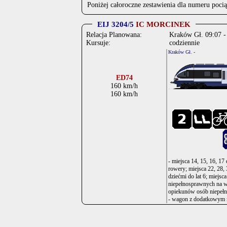
Poniżej całoroczne zestawienia dla numeru poci
EIJ 3204/5
IC MORCINEK
Relacja Planowana:
Kraków Gł. 09:07 -
Kursuje:
codziennie
Kraków Gł. -
ED74
160 km/h
160 km/h
- miejsca 14, 15, 16, 1
rowery; miejsca 22, 28, 
dziećmi do lat 6; miejsc
niepełnosprawnych na wó
opiekunów osób niepeł
- wagon z dodatkowym 