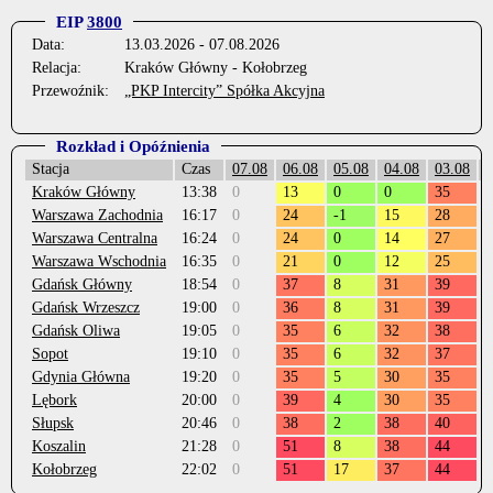
EIP
3800
Data:
13.03.2026 - 07.08.2026
Relacja:
Kraków Główny - Kołobrzeg
Przewoźnik:
„PKP Intercity” Spółka Akcyjna
Rozkład i Opóźnienia
Stacja
Czas
07.08
06.08
05.08
04.08
03.08
0
Kraków Główny
13:38
0
13
0
0
35
0
Warszawa Zachodnia
16:17
0
24
-1
15
28
0
Warszawa Centralna
16:24
0
24
0
14
27
0
Warszawa Wschodnia
16:35
0
21
0
12
25
0
Gdańsk Główny
18:54
0
37
8
31
39
0
Gdańsk Wrzeszcz
19:00
0
36
8
31
39
0
Gdańsk Oliwa
19:05
0
35
6
32
38
0
Sopot
19:10
0
35
6
32
37
0
Gdynia Główna
19:20
0
35
5
30
35
0
Lębork
20:00
0
39
4
30
35
0
Słupsk
20:46
0
38
2
38
40
0
Koszalin
21:28
0
51
8
38
44
0
Kołobrzeg
22:02
0
51
17
37
44
0