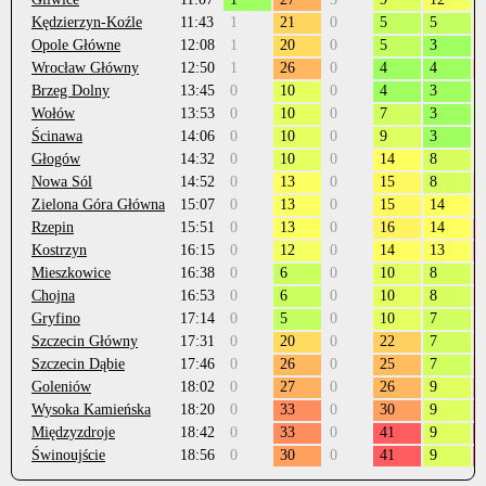
Kędzierzyn-Koźle
11:43
1
21
0
5
5
Opole Główne
12:08
1
20
0
5
3
Wrocław Główny
12:50
1
26
0
4
4
Brzeg Dolny
13:45
0
10
0
4
3
Wołów
13:53
0
10
0
7
3
Ścinawa
14:06
0
10
0
9
3
Głogów
14:32
0
10
0
14
8
Nowa Sól
14:52
0
13
0
15
8
Zielona Góra Główna
15:07
0
13
0
15
14
Rzepin
15:51
0
13
0
16
14
Kostrzyn
16:15
0
12
0
14
13
Mieszkowice
16:38
0
6
0
10
8
Chojna
16:53
0
6
0
10
8
Gryfino
17:14
0
5
0
10
7
Szczecin Główny
17:31
0
20
0
22
7
Szczecin Dąbie
17:46
0
26
0
25
7
Goleniów
18:02
0
27
0
26
9
Wysoka Kamieńska
18:20
0
33
0
30
9
Międzyzdroje
18:42
0
33
0
41
9
Świnoujście
18:56
0
30
0
41
9