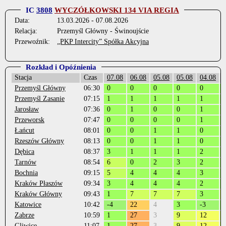
IC
3808
WYCZÓŁKOWSKI 134 VIA REGIA
Data:
13.03.2026 - 07.08.2026
Relacja:
Przemyśl Główny - Świnoujście
Przewoźnik:
„PKP Intercity” Spółka Akcyjna
Rozkład i Opóźnienia
Stacja
Czas
07.08
06.08
05.08
05.08
04.08
Przemyśl Główny
06:30
0
0
0
0
0
Przemyśl Zasanie
07:15
1
1
1
1
1
-
Jarosław
07:36
0
1
0
0
1
Przeworsk
07:47
0
0
0
0
1
Łańcut
08:01
0
0
1
1
0
Rzeszów Główny
08:13
0
0
1
1
0
Dębica
08:37
3
1
1
1
2
Tarnów
08:54
6
0
2
3
2
Bochnia
09:15
5
4
4
4
3
Kraków Płaszów
09:34
3
4
4
4
2
Kraków Główny
09:43
1
7
7
7
3
Katowice
10:42
-4
22
4
3
-3
Zabrze
10:59
1
27
3
9
12
Gliwice
11:07
1
27
3
9
12