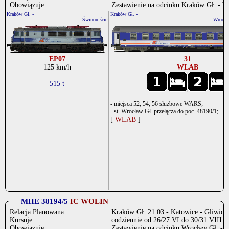
Obowiązuje:
Zestawienie na odcinku Kraków Gł. - W
Kraków Gł. -
Kraków Gł. -
- Świnoujście
- Wrocła
EP07
31
125 km/h
WLAB
515 t
- miejsca 52, 54, 56 służbowe WARS;
- st. Wrocław Gł. przełącza do poc. 48190/1;
[
WLAB
]
MHE 38194/5
IC WOLIN
Relacja Planowana:
Kraków Gł. 21:03 - Katowice - Gliwice -
Kursuje:
codziennie od 26/27.VI do 30/31.VIII.2
Obowiązuje:
Zestawienie na odcinku Wrocław Gł. - Ś