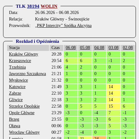
TLK
38194
WOLIN
Data:
26.06.2026 - 06.08.2026
Relacja:
Kraków Główny - Świnoujście
Przewoźnik:
„PKP Intercity” Spółka Akcyjna
Rozkład i Opóźnienia
Stacja
Czas
06.08
05.08
04.08
03.08
02.08
Kraków Główny
20:28
0
0
0
0
0
Krzeszowice
20:54
6
6
3
-1
2
Trzebinia
21:06
4
2
0
0
0
-
Jaworzno Szczakowa
21:21
1
0
0
0
0
Mysłowice
21:32
0
0
0
0
0
Katowice
21:49
3
3
1
14
0
Zabrze
22:10
3
3
1
14
0
Gliwice
22:18
3
3
2
14
1
Strzelce Opolskie
22:58
0
5
5
15
6
Opole Główne
23:29
-3
0
-4
7
-1
-
Brzeg
23:55
0
-3
-3
6
-3
-
Oława
00:06
0
-3
-3
5
-3
-
Wrocław Główny
00:27
-2
-4
0
3
-2
-
Legnica
01:58
-1
11
24
1
-1