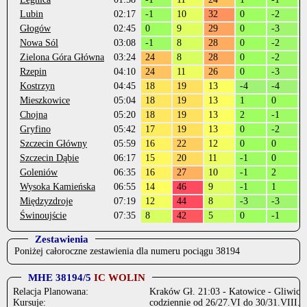
Lubin
02:17
-1
10
32
0
-2
Głogów
02:45
0
9
29
0
-3
Nowa Sól
03:08
-1
8
28
0
-2
Zielona Góra Główna
03:24
24
8
28
0
-2
Rzepin
04:10
24
11
26
0
-3
Kostrzyn
04:45
18
19
13
-4
-4
-
Mieszkowice
05:04
18
19
13
1
0
Chojna
05:20
18
19
13
2
-1
Gryfino
05:42
17
19
13
0
-2
Szczecin Główny
05:59
16
22
12
0
0
Szczecin Dąbie
06:17
15
20
11
-1
0
Goleniów
06:35
16
27
10
-1
2
Wysoka Kamieńska
06:55
14
46
9
-1
1
Międzyzdroje
07:19
12
44
8
-3
-3
Świnoujście
07:35
8
42
5
0
-1
Zestawienia
Poniżej całoroczne zestawienia dla numeru pociągu 38194
MHE 38194/5
IC WOLIN
Relacja Planowana:
Kraków Gł. 21:03 - Katowice - Gliwice -
Kursuje:
codziennie od 26/27.VI do 30/31.VIII.2