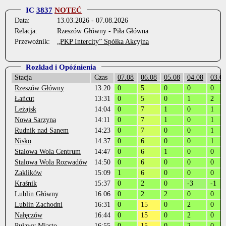
IC
3837
NOTEĆ
Data:
13.03.2026 - 07.08.2026
Relacja:
Rzeszów Główny - Piła Główna
Przewoźnik:
„PKP Intercity” Spółka Akcyjna
Rozkład i Opóźnienia
Stacja
Czas
07.08
06.08
05.08
04.08
03.0
Rzeszów Główny
13:20
0
5
0
0
0
Łańcut
13:31
0
5
0
1
2
Leżajsk
14:04
0
7
1
0
1
Nowa Sarzyna
14:11
0
7
1
0
1
Rudnik nad Sanem
14:23
0
7
0
0
1
Nisko
14:37
0
6
0
0
1
Stalowa Wola Centrum
14:47
0
6
1
0
0
Stalowa Wola Rozwadów
14:50
0
6
0
0
0
Zaklików
15:09
1
6
0
0
0
Kraśnik
15:37
0
2
0
-3
-1
Lublin Główny
16:06
0
2
2
0
0
Lublin Zachodni
16:31
0
15
0
2
0
Nałęczów
16:44
0
15
0
2
0
Puławy Miasto
16:55
0
15
0
2
0