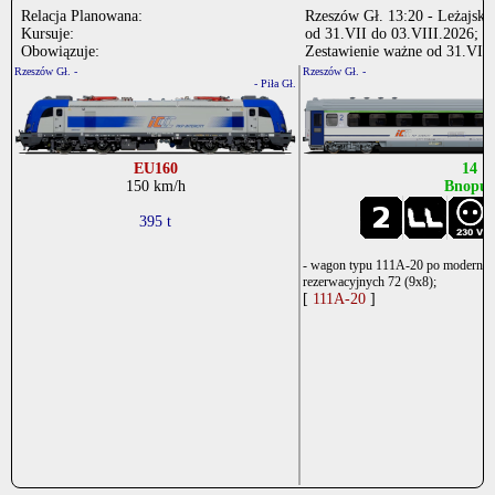
Relacja Planowana:
Rzeszów Gł. 13:20 - Leżajsk 
Kursuje:
od 31.VII do 03.VIII.2026; n
Obowiązuje:
Zestawienie ważne od 31.VII 
Rzeszów Gł. -
Rzeszów Gł. -
- Piła Gł.
EU160
14
150 km/h
Bnopuz
395 t
- wagon typu 111A-20 po modernizacj
rezerwacyjnych 72 (9x8);
[
111A-20
]