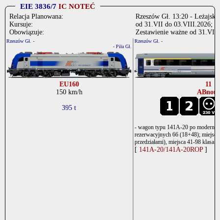
EIE 3836/7
IC NOTEĆ
Relacja Planowana:
Rzeszów Gł. 13:20 - Leżajsk 
Kursuje:
od 31.VII do 03.VIII.2026; n
Obowiązuje:
Zestawienie ważne od 31.VII 
Rzeszów Gł. -
Rzeszów Gł. -
- Piła Gł.
EU160
11
150 km/h
ABnou
395 t
- wagon typu 141A-20 po modernizacj
rezerwacyjnych 66 (18+48); miejsca 
przedziałami), miejsca 41-98 klasa 2
[
141A-20/141A-20ROP
]