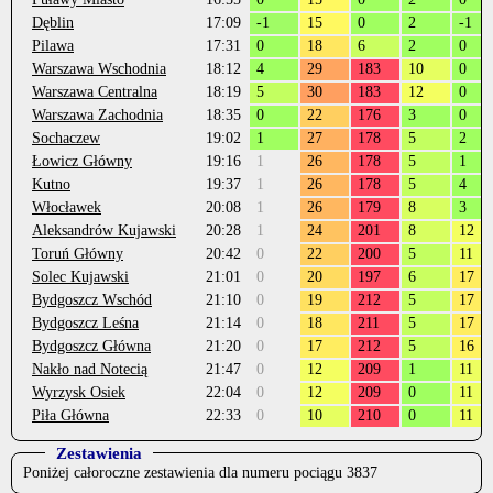
Dęblin
17:09
-1
15
0
2
-1
Pilawa
17:31
0
18
6
2
0
Warszawa Wschodnia
18:12
4
29
183
10
0
Warszawa Centralna
18:19
5
30
183
12
0
Warszawa Zachodnia
18:35
0
22
176
3
0
Sochaczew
19:02
1
27
178
5
2
Łowicz Główny
19:16
1
26
178
5
1
Kutno
19:37
1
26
178
5
4
Włocławek
20:08
1
26
179
8
3
Aleksandrów Kujawski
20:28
1
24
201
8
12
Toruń Główny
20:42
0
22
200
5
11
Solec Kujawski
21:01
0
20
197
6
17
Bydgoszcz Wschód
21:10
0
19
212
5
17
Bydgoszcz Leśna
21:14
0
18
211
5
17
Bydgoszcz Główna
21:20
0
17
212
5
16
Nakło nad Notecią
21:47
0
12
209
1
11
Wyrzysk Osiek
22:04
0
12
209
0
11
Piła Główna
22:33
0
10
210
0
11
Zestawienia
Poniżej całoroczne zestawienia dla numeru pociągu 3837