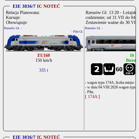
EIE 3836/7
IC NOTEĆ
Relacja Planowana:
Rzeszów Gł. 13:20 - Leżajsk 
Kursuje:
codziennie; od 31.VII do 04.V
Obowiązuje:
Zestawienie ważne do 30.VII 
Rzeszów Gł. -
Rzeszów Gł. -
- Piła Gł.
EU160
16
150 km/h
Bnouz
60
335 t
- wagon typu 174A, liczba miejsc r
- w dniu 04.VIII.2026 wagon typu ku
- Piła;
[
174A
]
EIE 3836/7
IC NOTEĆ