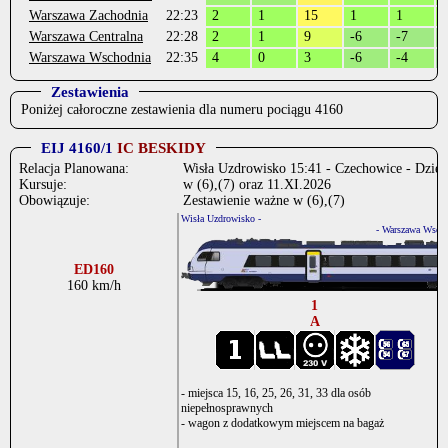
Warszawa Zachodnia
22:23
2
1
15
1
1
Warszawa Centralna
22:28
2
1
9
-6
-7
-
Warszawa Wschodnia
22:35
4
0
3
-6
-4
Zestawienia
Poniżej całoroczne zestawienia dla numeru pociągu 4160
EIJ 4160/1
IC BESKIDY
Relacja Planowana:
Wisła Uzdrowisko 15:41 - Czechowice - Dzied
Kursuje:
w (6),(7) oraz 11.XI.2026
Obowiązuje:
Zestawienie ważne w (6),(7)
Wisła Uzdrowisko -
- Warszawa Wsch.
ED160
160 km/h
1
A
- miejsca 15, 16, 25, 26, 31, 33 dla osób
niepełnosprawnych
- wagon z dodatkowym miejscem na bagaż