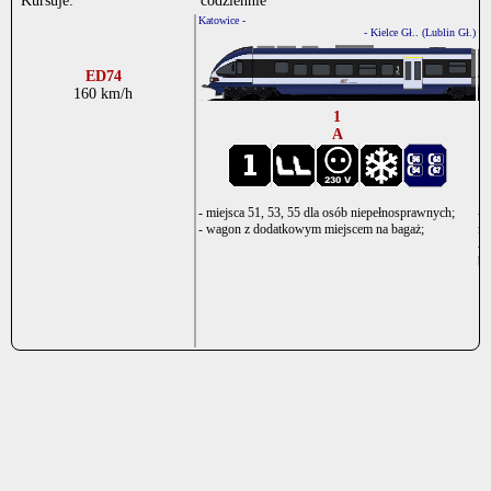
Kursuje:
codziennie
Katowice -
.
- Kielce Gł.. (Lublin Gł.)
ED74
160 km/h
1
A
- miejsca 51, 53, 55 dla osób niepełnosprawnych;
- 
- wagon z dodatkowym miejscem na bagaż;
ni
- 
ba