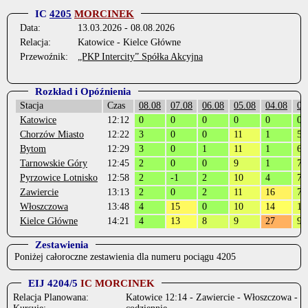
IC
4205
MORCINEK
Data:
13.03.2026 - 08.08.2026
Relacja:
Katowice - Kielce Główne
Przewoźnik:
„PKP Intercity” Spółka Akcyjna
Rozkład i Opóźnienia
Stacja
Czas
08.08
07.08
06.08
05.08
04.08
03
Katowice
12:12
0
0
0
0
0
0
Chorzów Miasto
12:22
3
0
0
11
1
5
Bytom
12:29
3
0
1
11
1
6
Tarnowskie Góry
12:45
2
0
0
9
1
7
Pyrzowice Lotnisko
12:58
2
-1
2
10
4
7
Zawiercie
13:13
2
0
2
11
16
7
Włoszczowa
13:48
4
15
0
10
14
10
Kielce Główne
14:21
4
13
8
9
27
9
Zestawienia
Poniżej całoroczne zestawienia dla numeru pociągu 4205
EIJ 4204/5
IC MORCINEK
Relacja Planowana:
Katowice 12:14 - Zawiercie - Włoszczowa - Ki