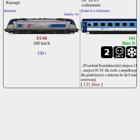
Gł. 20:05
Kursuje:
codziennie
Bohumin -
(Praha hl.n.) Bohumin -
- Kraków Gł.
EU44
344
160 km/h
Bmz [CD
150 t
- [Przedział Konduktorski] miejsca 11-
- miejsca 91-91 dla osób z niepełnosp
dla podróżnych z dziecmi do lat 6 mie
rezerwacji
[
CD_Bmz
]