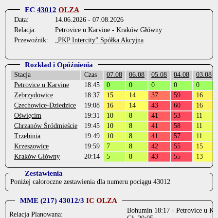
EC
43012
OLZA
Data:
14.06.2026 - 07.08.2026
Relacja:
Petrovice u Karvine - Kraków Główny
Przewoźnik:
„PKP Intercity” Spółka Akcyjna
Rozkład i Opóźnienia
Stacja
Czas
07.08
06.08
05.08
04.08
03.08
Petrovice u Karvine
18:45
0
0
0
0
0
Zebrzydowice
18:37
15
14
37
59
16
Czechowice-Dziedzice
19:08
16
14
43
60
16
Oświęcim
19:31
10
8
41
53
11
Chrzanów Śródmieście
19:45
10
8
41
58
11
Trzebinia
19:49
10
8
41
57
11
Krzeszowice
19:59
7
8
42
55
15
Kraków Główny
20:14
5
8
43
55
13
Zestawienia
Poniżej całoroczne zestawienia dla numeru pociągu 43012
MME (217) 43012/3
IC OLZA
Bohumin 18:17 - Petrovice u Ka
Relacja Planowana: