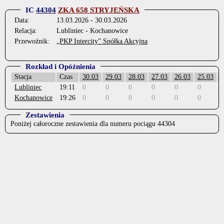
IC
44304
ZKA 658 STRYJEŃSKA
Data:
13.03.2026 - 30.03.2026
Relacja:
Lubliniec - Kochanowice
Przewoźnik:
„PKP Intercity” Spółka Akcyjna
Rozkład i Opóźnienia
Stacja
Czas
30.03
29.03
28.03
27.03
26.03
25.03
2
Lubliniec
19:11
0
0
0
0
0
0
0
Kochanowice
19:26
0
0
0
0
0
0
0
Zestawienia
Poniżej całoroczne zestawienia dla numeru pociągu 44304