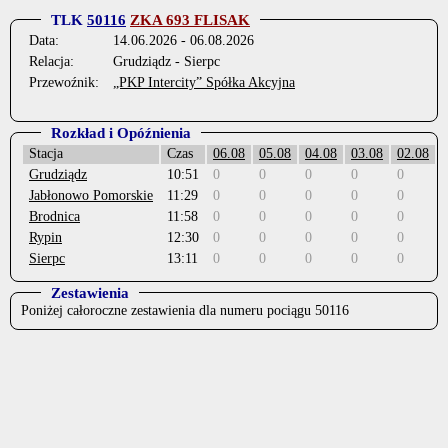
TLK
50116
ZKA 693 FLISAK
Data:
14.06.2026 - 06.08.2026
Relacja:
Grudziądz - Sierpc
Przewoźnik:
„PKP Intercity” Spółka Akcyjna
Rozkład i Opóźnienia
Stacja
Czas
06.08
05.08
04.08
03.08
02.08
Grudziądz
10:51
0
0
0
0
0
Jabłonowo Pomorskie
11:29
0
0
0
0
0
Brodnica
11:58
0
0
0
0
0
Rypin
12:30
0
0
0
0
0
Sierpc
13:11
0
0
0
0
0
Zestawienia
Poniżej całoroczne zestawienia dla numeru pociągu 50116