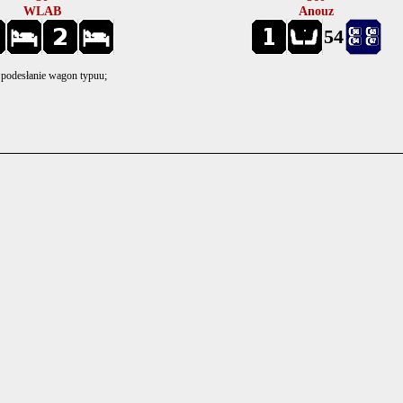
WLAB
Anouz
54
- podesłanie wagon typuu;