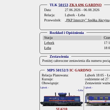
TLK
50153
ZKA 696 GARDNO
Data:
27.06.2026 - 06.08.2026
Relacja:
Lębork - Łeba
Przewoźnik:
„PKP Intercity” Spółka Akcyjna
Rozkład i Opóźnienia
Stacja
Cza
Lębork
17:
Łeba
18:
Zestawienia
Poniżej całoroczne zestawienia dla numeru poci
MPS 50152/3
IC GARDNO
Relacja Planowana:
Lębork 18:05 - Ł
Kursuje:
codziennie od 27
Obowiązuje:
Zestawienie ważn
Lębork -
Lębork -
- Łeba
SU4210