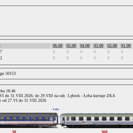
s
06.08
05.08
04.08
03.08
02.08
01.08
17
0
0
0
0
0
0
02
0
0
0
0
0
0
ągu 50153
eba 18:46
.VI do 31.VIII.2026; do 29.VIII na odc. Lębork - Łeba kursuje ZKA
e od 27.VI do 31.VIII.2026
.
- Łeba
30
360