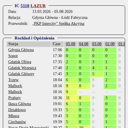
IC
5110
LAZUR
Data:
13.03.2026 - 05.08.2026
Relacja:
Gdynia Główna - Łódź Fabryczna
Przewoźnik:
„PKP Intercity” Spółka Akcyjna
Rozkład i Opóźnienia
Stacja
Czas
05.08
04.08
03.08
02.08
01.08
Gdynia Główna
17:06
0
0
0
0
0
Sopot
17:30
0
0
0
0
0
Gdańsk Oliwa
17:35
2
0
3
1
0
Gdańsk Wrzeszcz
17:40
2
0
4
1
0
Gdańsk Główny
17:45
3
0
5
1
0
Tczew
18:04
6
0
8
2
0
Malbork
18:16
9
8
8
2
0
Malbork
18:16
9
--
--
--
--
Prabuty
18:36
11
8
8
3
0
Iława Główna
19:01
6
1
1
0
0
Działdowo
19:33
5
0
0
0
0
Mława
19:43
5
0
0
0
0
Ciechanów
19:59
5
0
0
1
0
Nowy Dwór Mazowiecki
20:27
5
10
0
1
0