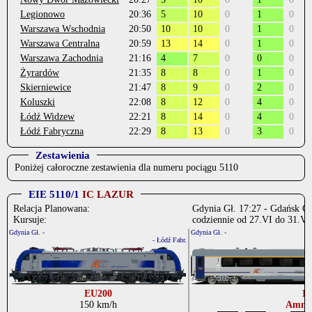
Legionowo
20:36
5
10
0
1
0
Warszawa Wschodnia
20:50
10
10
0
1
0
Warszawa Centralna
20:59
13
14
0
1
0
Warszawa Zachodnia
21:16
4
7
0
0
0
Żyrardów
21:35
8
8
0
1
0
Skierniewice
21:47
8
9
0
2
0
Koluszki
22:08
8
12
0
4
0
Łódź Widzew
22:21
8
14
0
4
0
Łódź Fabryczna
22:29
8
13
0
3
0
Zestawienia
Poniżej całoroczne zestawienia dla numeru pociągu 5110
EIE 5110/1
IC LAZUR
Relacja Planowana:
Gdynia Gł. 17:27 - Gdańsk Gł
Kursuje:
codziennie od 27.VI do 31.VII
Gdynia Gł. -
Gdynia Gł. -
- Łódź Fabr.
EU200
11
150 km/h
Amno