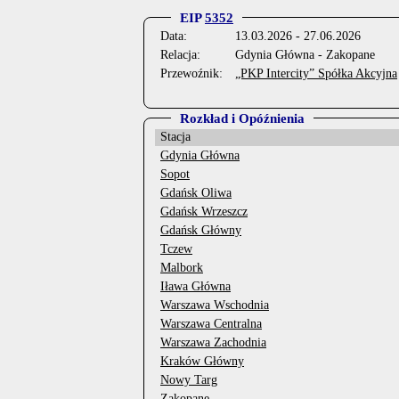
EIP
5352
Data:
13.03.2026 - 27.06.2026
Relacja:
Gdynia Główna - Zakopane
Przewoźnik:
„PKP Intercity” Spółka Akcyjna
Rozkład i Opóźnienia
Stacja
Gdynia Główna
Sopot
Gdańsk Oliwa
Gdańsk Wrzeszcz
Gdańsk Główny
Tczew
Malbork
Iława Główna
Warszawa Wschodnia
Warszawa Centralna
Warszawa Zachodnia
Kraków Główny
Nowy Targ
Zakopane