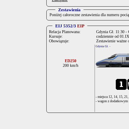
Zestawienia
Poniżej całoroczne zestawienia dla numeru poci
EIJ 5352/3
EIP
Relacja Planowana:
Gdynia Gł. 11:30 -
Kursuje:
codziennie od 01.I
Obowiązuje:
Zestawienie ważne 
Gdynia Gł. -
ED250
200 km/h
- miejsca 12, 14, 15, 21
- wagon z dodatkowym 