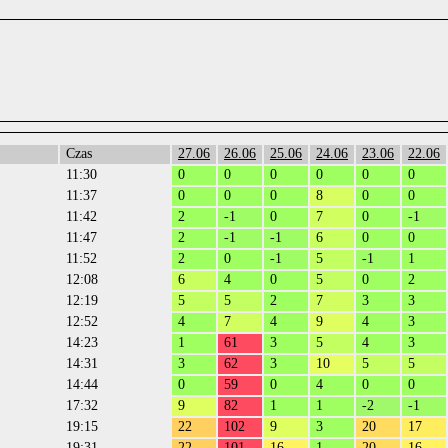
Czas
27.06
26.06
25.06
24.06
23.06
22.06
11:30
0
0
0
0
0
0
11:37
0
0
0
8
0
0
11:42
2
-1
0
7
0
-1
11:47
2
-1
-1
6
0
0
11:52
2
0
-1
5
-1
1
12:08
6
4
0
5
0
2
12:19
5
5
2
7
3
3
12:52
4
7
4
9
4
3
14:23
1
61
3
5
4
3
14:31
3
62
3
10
5
5
14:44
0
59
0
4
0
0
17:32
9
82
1
1
-2
-1
19:15
22
102
9
3
20
17
19:31
22
101
16
1
20
16