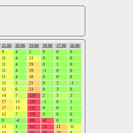
21.06
20.06
19.06
18.06
17.06
16.06
9
4
2
0
0
0
11
4
12
0
0
0
11
4
19
0
1
0
11
4
19
-1
0
0
11
4
18
0
0
0
12
5
21
0
2
-1
12
6
23
0
3
0
14
7
123
2
5
2
17
13
123
-1
0
1
17
13
122
0
0
1
12
7
119
0
0
0
0
-4
105
42
0
0
13
1
112
75
21
11
13
3
111
74
23
9