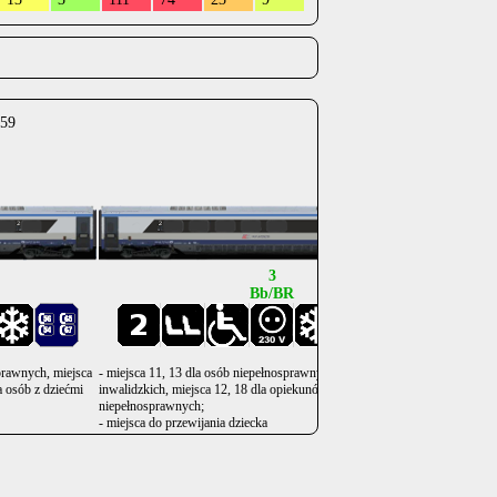
:59
.
.
.
.
3
Bb/BR
sprawnych, miejsca
- miejsca 11, 13 dla osób niepełnosprawnych na wózkach
- miejsca
la osób z dziećmi
inwalidzkich, miejsca 12, 18 dla opiekunów osób
niepełno
niepełnosprawnych;
- wagon 
- miejsca do przewijania dziecka