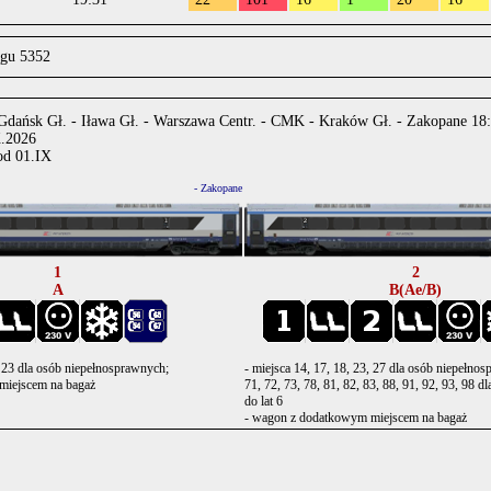
ągu 5352
 Gdańsk Gł. - Iława Gł. - Warszawa Centr. - CMK - Kraków Gł. - Zakopane 18
X.2026
od 01.IX
.
- Zakopane
1
2
A
B(Ae/B)
, 23 dla osób niepełnosprawnych;
- miejsca 14, 17, 18, 23, 27 dla osób niepełno
miejscem na bagaż
71, 72, 73, 78, 81, 82, 83, 88, 91, 92, 93, 98 d
do lat 6
- wagon z dodatkowym miejscem na bagaż