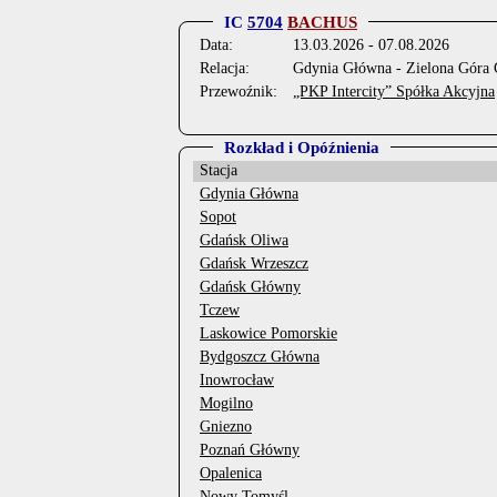
IC
5704
BACHUS
Data:
13.03.2026 - 07.08.2026
Relacja:
Gdynia Główna - Zielona Góra
Przewoźnik:
„PKP Intercity” Spółka Akcyjna
Rozkład i Opóźnienia
Stacja
Gdynia Główna
Sopot
Gdańsk Oliwa
Gdańsk Wrzeszcz
Gdańsk Główny
Tczew
Laskowice Pomorskie
Bydgoszcz Główna
Inowrocław
Mogilno
Gniezno
Poznań Główny
Opalenica
Nowy Tomyśl