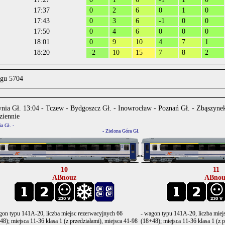
17:37
0
2
6
0
1
0
17:43
0
3
6
-1
0
0
17:50
0
4
6
0
0
0
18:01
0
9
10
4
7
1
18:20
-2
10
15
7
8
2
ągu 5704
nia Gł. 13:04 - Tczew - Bydgoszcz Gł. - Inowrocław - Poznań Gł. - Zbąszynek
ziennie
a Gł. -
.
- Zielona Góra Gł.
10
11
ABnouz
ABnou
gon typu 141A-20, liczba miejsc rezerwacyjnych 66
- wagon typu 141A-20, liczba miej
48); miejsca 11-36 klasa 1 (z przedziałami), miejsca 41-98
(18+48); miejsca 11-36 klasa 1 (z p