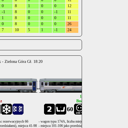
0
8
1
0
0
12
-1
8
0
0
-1
11
1
8
0
0
0
11
0
8
0
0
0
26
7
10
5
1
-1
24
 - Zielona Góra Gł. 18:20
.
.
.
.
12
z
Bnouz
60
sc rezerwacyjnych 66
- wagon typu 174A, liczba miejsc rezerwacyjnych 60 (10x6);
rzedziałami), miejsca 41-98
- miejsca 101-106 jako przedział awaryjny;