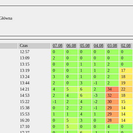
 Główna
Czas
07.08
06.08
05.08
04.08
03.08
02.08
12:57
0
0
0
0
0
0
13:09
2
0
0
0
0
0
13:15
0
0
1
1
2
0
13:19
0
0
1
1
2
17
13:24
3
0
1
0
2
18
13:44
2
0
3
-1
2
19
14:21
4
5
6
2
34
22
14:53
2
4
6
-3
32
18
15:22
-1
2
4
-2
30
15
15:38
0
2
2
-1
29
14
15:53
1
1
4
1
29
14
16:20
0
5
3
0
28
14
17:10
0
5
0
0
4
0
17:27
0
1
6
-1
1
0