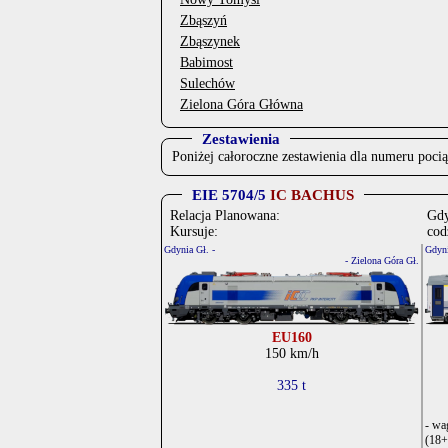
Zbąszyń
Zbąszynek
Babimost
Sulechów
Zielona Góra Główna
Zestawienia
Poniżej całoroczne zestawienia dla numeru poci
EIE 5704/5
IC BACHUS
Relacja Planowana:
Gdy
Kursuje:
cod
Gdynia Gł. -
Gdyni
- Zielona Góra Gł.
EU160
150 km/h
335 t
- wa
(18+