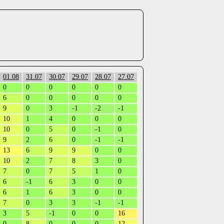
01.08
31.07
30.07
29.07
28.07
27.07
0
0
0
0
0
0
6
0
0
0
0
0
9
0
3
-1
-2
-1
10
1
4
0
0
0
10
0
5
0
-1
0
9
2
6
0
-1
-1
13
6
9
9
0
0
10
2
7
8
3
0
7
0
7
5
1
0
6
-1
6
3
0
0
6
1
6
3
0
0
7
0
3
3
-1
-1
3
5
-1
0
0
16
0
8
0
0
0
12