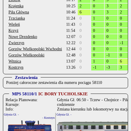
Krajenka
10:25
2
0
3
2
Piła Główna
10:46
6
0
3
2
Trzcianka
11:24
0
1
0
0
Wieleń
11:43
0
0
0
0
Krzyż
11:54
0
0
0
0
Nowe Drezdenko
12:07
0
0
0
0
Zwierzyn
12:22
0
0
0
-1
Gorzów Wielkopolski Wschodni
12:44
0
0
0
0
Gorzów Wielkopolski
12:48
0
0
-1
0
Witnica
13:07
0
1
0
6
Kostrzyn
13:26
0
-1
-3
3
Zestawienia
Poniżej całoroczne zestawienia dla numeru pociągu 58110
MPS 58110/1
IC BORY TUCHOLSKIE
Relacja Planowana:
Gdynia Gł. 06:50 - Tczew - Chojnice - Piła
Kursuje:
codziennie
Info:
Zmiana kierunku lub lokomotywy na stacjac
Gdynia Gł. -
Gdynia Gł. -
- Kostrzyn