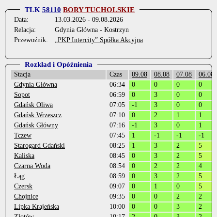
TLK
58110
BORY TUCHOLSKIE
Data:
13.03.2026 - 09.08.2026
Relacja:
Gdynia Główna - Kostrzyn
Przewoźnik:
„PKP Intercity” Spółka Akcyjna
Rozkład i Opóźnienia
Stacja
Czas
09.08
08.08
07.08
06.08
Gdynia Główna
06:34
0
0
0
0
Sopot
06:59
0
3
0
0
Gdańsk Oliwa
07:05
-1
3
0
0
Gdańsk Wrzeszcz
07:10
0
2
1
1
Gdańsk Główny
07:16
-1
3
0
1
Tczew
07:45
1
-1
-1
-1
Starogard Gdański
08:25
1
3
2
5
Kaliska
08:45
0
3
2
5
Czarna Woda
08:54
0
2
2
4
Łąg
08:59
0
3
2
5
Czersk
09:07
0
1
0
5
Chojnice
09:35
0
0
2
2
Lipka Krajeńska
10:00
0
0
3
2
Złotów
10:17
2
0
3
2