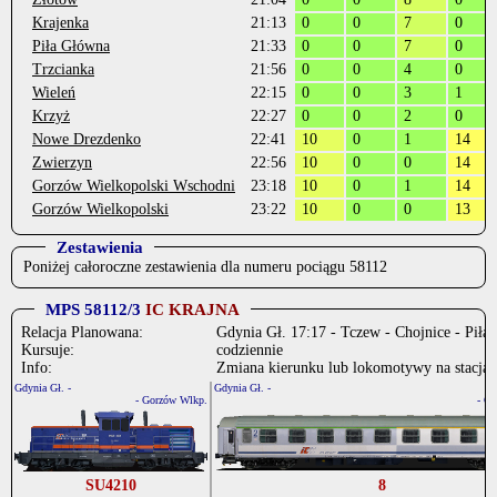
Krajenka
21:13
0
0
7
0
Piła Główna
21:33
0
0
7
0
Trzcianka
21:56
0
0
4
0
Wieleń
22:15
0
0
3
1
Krzyż
22:27
0
0
2
0
Nowe Drezdenko
22:41
10
0
1
14
Zwierzyn
22:56
10
0
0
14
Gorzów Wielkopolski Wschodni
23:18
10
0
1
14
Gorzów Wielkopolski
23:22
10
0
0
13
Zestawienia
Poniżej całoroczne zestawienia dla numeru pociągu 58112
MPS 58112/3
IC KRAJNA
Relacja Planowana:
Gdynia Gł. 17:17 - Tczew - Chojnice - Piła
Kursuje:
codziennie
Info:
Zmiana kierunku lub lokomotywy na stacjac
Gdynia Gł. -
Gdynia Gł. -
- Gorzów Wlkp.
- G
SU4210
8