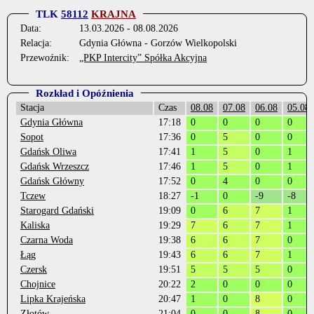
TLK
58112
KRAJNA
Data:
13.03.2026 - 08.08.2026
Relacja:
Gdynia Główna - Gorzów Wielkopolski
Przewoźnik:
„PKP Intercity” Spółka Akcyjna
Rozkład i Opóźnienia
Stacja
Czas
08.08
07.08
06.08
05.08
Gdynia Główna
17:18
0
0
0
0
Sopot
17:36
0
5
0
0
Gdańsk Oliwa
17:41
1
5
0
1
Gdańsk Wrzeszcz
17:46
1
5
0
1
Gdańsk Główny
17:52
0
4
0
0
Tczew
18:27
-1
0
-9
-8
Starogard Gdański
19:09
0
6
7
1
Kaliska
19:29
7
6
7
1
Czarna Woda
19:38
6
6
7
0
Łąg
19:43
6
6
7
1
Czersk
19:51
5
5
5
0
Chojnice
20:22
2
0
0
0
Lipka Krajeńska
20:47
1
0
8
0
Złotów
21:04
0
0
8
0