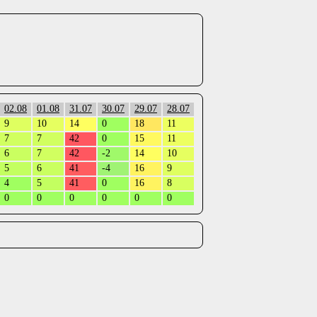
02.08
01.08
31.07
30.07
29.07
28.07
9
10
14
0
18
11
7
7
42
0
15
11
6
7
42
-2
14
10
5
6
41
-4
16
9
4
5
41
0
16
8
0
0
0
0
0
0