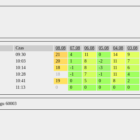
Czas
08.08
07.08
06.08
05.08
04.08
03.08
09:30
21
4
11
0
14
9
10:03
20
1
8
-2
11
7
10:14
18
-1
8
-3
11
6
10:28
18
-1
7
-1
11
4
10:41
19
0
5
0
8
2
11:13
0
0
0
0
0
0
ągu 60003