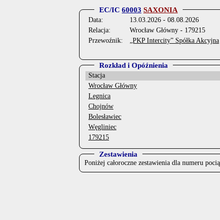
EC/IC
60003
SAXONIA
Data:
13.03.2026 - 08.08.2026
Relacja:
Wrocław Główny - 179215
Przewoźnik:
„PKP Intercity” Spółka Akcyjna
Rozkład i Opóźnienia
Stacja
Wrocław Główny
Legnica
Chojnów
Bolesławiec
Węgliniec
179215
Zestawienia
Poniżej całoroczne zestawienia dla numeru poci