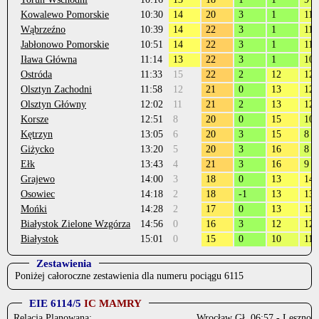
Kowalewo Pomorskie
10:30
14
20
3
1
11
Wąbrzeźno
10:39
14
22
3
1
11
Jabłonowo Pomorskie
10:51
14
22
3
1
11
Iława Główna
11:14
13
22
3
1
10
Ostróda
11:33
15
22
2
12
12
Olsztyn Zachodni
11:58
12
21
0
13
12
Olsztyn Główny
12:02
11
21
2
13
12
Korsze
12:51
8
20
0
15
10
Kętrzyn
13:05
6
20
3
15
8
Giżycko
13:20
5
20
3
16
8
Ełk
13:43
4
21
3
16
9
Grajewo
14:00
3
18
0
13
14
Osowiec
14:18
2
18
-1
13
13
Mońki
14:28
2
17
0
13
13
Białystok Zielone Wzgórza
14:56
0
16
3
12
12
Białystok
15:01
0
15
0
10
11
Zestawienia
Poniżej całoroczne zestawienia dla numeru pociągu 6115
EIE 6114/5
IC MAMRY
Relacja Planowana:
Wrocław Gł. 06:57 - Leszno - 