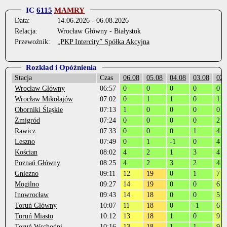
IC
6115
MAMRY
Data:
14.06.2026 - 06.08.2026
Relacja:
Wrocław Główny - Białystok
Przewoźnik:
„PKP Intercity” Spółka Akcyjna
Rozkład i Opóźnienia
Stacja
Czas
06.08
05.08
04.08
03.08
02.
Wrocław Główny
06:57
0
0
0
0
0
Wrocław Mikołajów
07:02
0
1
1
0
1
Oborniki Śląskie
07:13
1
0
0
0
0
Żmigród
07:24
0
0
0
0
2
Rawicz
07:33
0
0
0
1
4
Leszno
07:49
0
1
-1
0
4
Kościan
08:02
4
2
1
3
4
Poznań Główny
08:25
4
2
3
2
4
Gniezno
09:11
12
19
0
1
7
Mogilno
09:27
14
19
0
0
6
Inowrocław
09:43
14
18
0
0
5
Toruń Główny
10:07
11
18
0
-1
6
Toruń Miasto
10:12
13
18
1
0
9
Toruń Wschodni
10:16
13
18
1
1
9