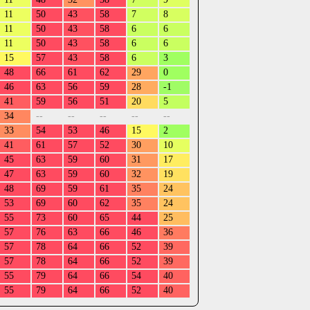
11
50
43
58
7
8
11
50
43
58
6
6
11
50
43
58
6
6
15
57
43
58
6
3
48
66
61
62
29
0
46
63
56
59
28
-1
41
59
56
51
20
5
34
--
--
--
--
--
33
54
53
46
15
2
41
61
57
52
30
10
45
63
59
60
31
17
47
63
59
60
32
19
48
69
59
61
35
24
53
69
60
62
35
24
55
73
60
65
44
25
57
76
63
66
46
36
57
78
64
66
52
39
57
78
64
66
52
39
55
79
64
66
54
40
55
79
64
66
52
40