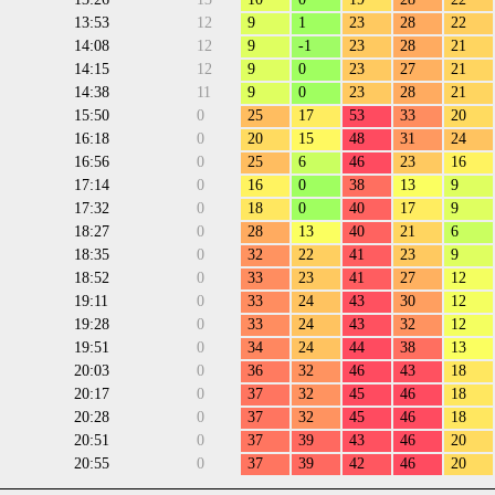
13:53
12
9
1
23
28
22
14:08
12
9
-1
23
28
21
14:15
12
9
0
23
27
21
14:38
11
9
0
23
28
21
15:50
0
25
17
53
33
20
16:18
0
20
15
48
31
24
16:56
0
25
6
46
23
16
17:14
0
16
0
38
13
9
17:32
0
18
0
40
17
9
18:27
0
28
13
40
21
6
18:35
0
32
22
41
23
9
18:52
0
33
23
41
27
12
19:11
0
33
24
43
30
12
19:28
0
33
24
43
32
12
19:51
0
34
24
44
38
13
20:03
0
36
32
46
43
18
20:17
0
37
32
45
46
18
20:28
0
37
32
45
46
18
20:51
0
37
39
43
46
20
20:55
0
37
39
42
46
20