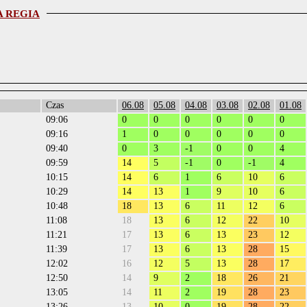
A REGIA
Czas
06.08
05.08
04.08
03.08
02.08
01.08
09:06
0
0
0
0
0
0
09:16
1
0
0
0
0
0
09:40
0
3
-1
0
0
4
09:59
14
5
-1
0
-1
4
10:15
14
6
1
6
10
6
10:29
14
13
1
9
10
6
10:48
18
13
6
11
12
6
11:08
18
13
6
12
22
10
11:21
17
13
6
13
23
12
11:39
17
13
6
13
28
15
12:02
16
12
5
13
28
17
12:50
14
9
2
18
26
21
13:05
14
11
2
19
28
23
13:26
13
10
0
19
28
22