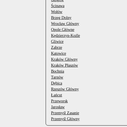
Ścinawa
Wołów
Brzeg Dolny
Wrocław Główny
Opole Główne
Kędzierzyn-Koźle
Gliwice
Zabrze
Katowice
Kraków Główny
Kraków Płaszów
Bochnia
Tarnów
Dębica
Rzeszów Główny
Łańcut
Przeworsk
Jarosław
Przemyśl Zasanie
Przemyśl Główny