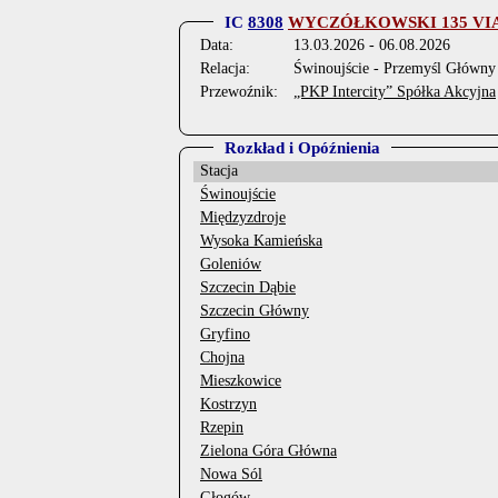
IC
8308
WYCZÓŁKOWSKI 135 VI
Data:
13.03.2026 - 06.08.2026
Relacja:
Świnoujście - Przemyśl Główny
Przewoźnik:
„PKP Intercity” Spółka Akcyjna
Rozkład i Opóźnienia
Stacja
Świnoujście
Międzyzdroje
Wysoka Kamieńska
Goleniów
Szczecin Dąbie
Szczecin Główny
Gryfino
Chojna
Mieszkowice
Kostrzyn
Rzepin
Zielona Góra Główna
Nowa Sól
Głogów