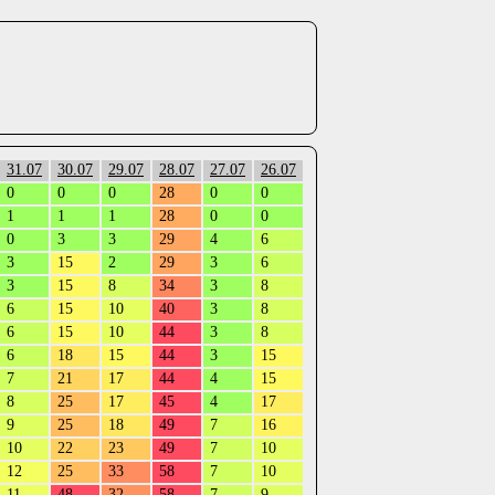
31.07
30.07
29.07
28.07
27.07
26.07
0
0
0
28
0
0
1
1
1
28
0
0
0
3
3
29
4
6
3
15
2
29
3
6
3
15
8
34
3
8
6
15
10
40
3
8
6
15
10
44
3
8
6
18
15
44
3
15
7
21
17
44
4
15
8
25
17
45
4
17
9
25
18
49
7
16
10
22
23
49
7
10
12
25
33
58
7
10
11
48
32
58
7
9