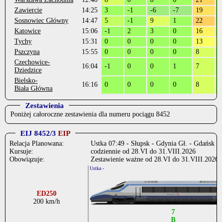
Zawiercie
14:25
3
-1
-6
-7
19
-
Sosnowiec Główny
14:47
5
-1
9
1
22
-
Katowice
15:06
-1
2
3
0
16
-
Tychy
15:31
0
0
0
0
13
6
Pszczyna
15:55
0
0
0
0
8
1
Czechowice-
16:04
-1
0
0
1
7
1
Dziedzice
Bielsko-
16:16
0
0
0
0
8
1
Biała Główna
Zestawienia
Poniżej całoroczne zestawienia dla numeru pociągu 8452
EIJ 8452/3
EIP
Relacja Planowana:
Ustka 07:49 - Słupsk - Gdynia Gł. - Gdańsk Gł
Kursuje:
codziennie od 28.VI do 31.VIII.2026
Obowiązuje:
Zestawienie ważne od 28.VI do 31.VIII.2026
Ustka -
-
ED250
200 km/h
7
B