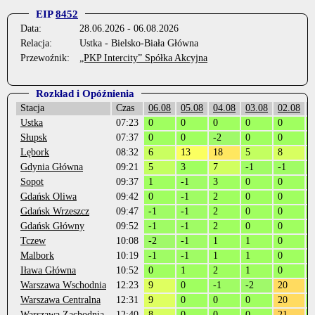
EIP
8452
Data:
28.06.2026 - 06.08.2026
Relacja:
Ustka - Bielsko-Biała Główna
Przewoźnik:
„PKP Intercity” Spółka Akcyjna
Rozkład i Opóźnienia
Stacja
Czas
06.08
05.08
04.08
03.08
02.08
0
Ustka
07:23
0
0
0
0
0
0
Słupsk
07:37
0
0
-2
0
0
0
Lębork
08:32
6
13
18
5
8
0
Gdynia Główna
09:21
5
3
7
-1
-1
0
Sopot
09:37
1
-1
3
0
0
0
Gdańsk Oliwa
09:42
0
-1
2
0
0
0
Gdańsk Wrzeszcz
09:47
-1
-1
2
0
0
0
Gdańsk Główny
09:52
-1
-1
2
0
0
0
Tczew
10:08
-2
-1
1
1
0
1
Malbork
10:19
-1
-1
1
1
0
1
Iława Główna
10:52
0
1
2
1
0
2
Warszawa Wschodnia
12:23
9
0
-1
-2
20
0
Warszawa Centralna
12:31
9
0
0
0
20
0
Warszawa Zachodnia
12:40
8
0
0
0
21
0