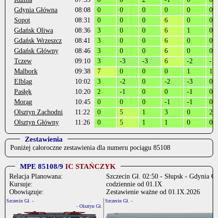
Gdynia Główna
08:08
0
0
0
0
0
0
Sopot
08:31
0
0
0
6
0
0
Gdańsk Oliwa
08:36
3
0
0
6
1
0
Gdańsk Wrzeszcz
08:41
3
0
0
6
0
0
Gdańsk Główny
08:46
3
0
0
6
0
0
Tczew
09:10
3
-3
-3
6
-2
-1
Malbork
09:38
7
0
0
0
1
1
Elbląg
10:02
3
-2
0
-2
-3
0
Pasłęk
10:20
2
-1
0
0
-1
0
Morąg
10:45
0
0
0
-1
-1
0
Olsztyn Zachodni
11:22
0
5
1
3
0
2
Olsztyn Główny
11:26
0
5
1
1
0
0
Zestawienia
Poniżej całoroczne zestawienia dla numeru pociągu 85108
MPE 85108/9
IC STAŃCZYK
Relacja Planowana:
Szczecin Gł. 02:50 - Słupsk - Gdynia Gł
Kursuje:
codziennie od 01.IX
Obowiązuje:
Zestawienie ważne od 01.IX.2026
Szczecin Gł. -
Szczecin Gł. -
- Olsztyn Gł.