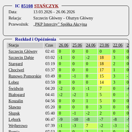
IC
85108
STAŃCZYK
Data:
13.03.2026 - 26.06.2026
Relacja:
Szczecin Główny - Olsztyn Główny
Przewoźnik:
„PKP Intercity” Spółka Akcyjna
Rozkład i Opóźnienia
Stacja
Czas
26.06
25.06
24.06
23.06
22.06
21
Szczecin Główny
02:41
0
0
0
0
0
0
Szczecin Dąbie
03:02
-1
0
-2
18
3
0
Stargard
03:19
0
0
0
18
2
0
Chociwel
03:37
0
0
0
17
1
0
Runowo Pomorskie
03:49
0
-1
0
15
3
-1
Łobez
03:59
0
0
0
14
3
0
Świdwin
04:20
-2
0
-1
7
0
-6
Białogard
04:41
-2
-2
1
5
0
-1
Koszalin
04:56
0
0
1
5
0
0
Sławno
05:20
0
0
0
3
0
0
Słupsk
05:40
0
-1
-2
2
0
0
Lębork
06:47
-9
-10
-8
-7
-8
-9
Wejherowo
07:39
-1
-3
7
-2
-3
-3
Rumia
07:53
0
0
2
-1
0
0