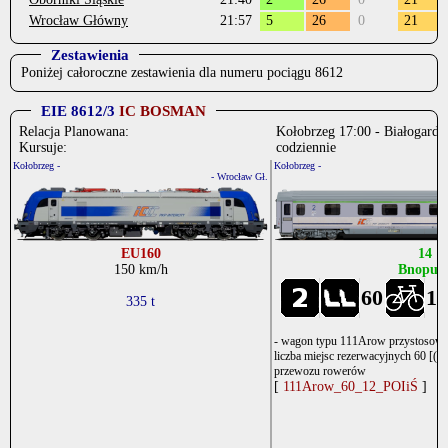
Wrocław Główny
21:57
5
26
0
21
Zestawienia
Poniżej całoroczne zestawienia dla numeru pociągu 8612
EIE 8612/3
IC BOSMAN
Relacja Planowana:
Kołobrzeg 17:00 - Białogard -
Kursuje:
codziennie
Kołobrzeg -
Kołobrzeg -
- Wrocław Gł.
EU160
14
150 km/h
Bnopuv
60
12
335 t
- wagon typu 111Arow przystosowa
liczba miejsc rezerwacyjnych 60 [(6x
przewozu rowerów
[
111Arow_60_12_POIiŚ
]