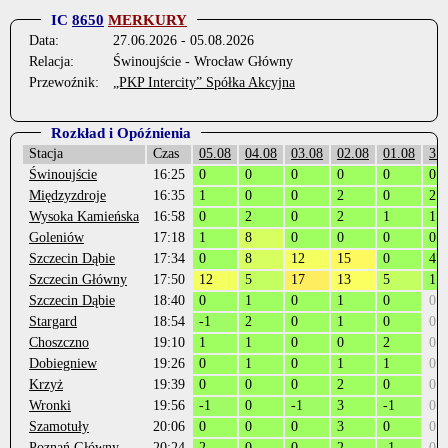
IC
8650
MERKURY
Data:
27.06.2026 - 05.08.2026
Relacja:
Świnoujście - Wrocław Główny
Przewoźnik:
„PKP Intercity” Spółka Akcyjna
Rozkład i Opóźnienia
Stacja
Czas
05.08
04.08
03.08
02.08
01.08
31
Świnoujście
16:25
0
0
0
0
0
0
Międzyzdroje
16:35
1
0
0
2
0
2
Wysoka Kamieńska
16:58
0
2
0
2
1
1
Goleniów
17:18
1
8
0
0
0
0
Szczecin Dąbie
17:34
0
8
12
15
0
4
Szczecin Główny
17:50
12
5
17
13
5
1
Szczecin Dąbie
18:40
0
1
0
1
0
0
Stargard
18:54
-1
2
0
1
0
0
Choszczno
19:10
1
1
0
0
2
0
Dobiegniew
19:26
0
1
0
1
1
0
Krzyż
19:39
0
0
0
2
0
0
Wronki
19:56
-1
0
-1
3
-1
0
Szamotuły
20:06
0
0
0
3
0
0
Poznań Główny
20:24
2
0
0
2
-1
0