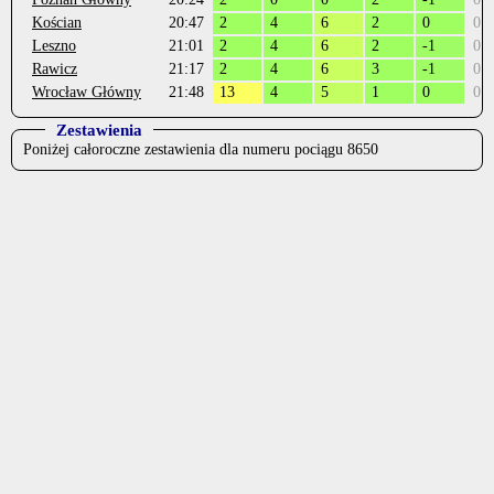
Kościan
20:47
2
4
6
2
0
0
Leszno
21:01
2
4
6
2
-1
0
Rawicz
21:17
2
4
6
3
-1
0
Wrocław Główny
21:48
13
4
5
1
0
0
Zestawienia
Poniżej całoroczne zestawienia dla numeru pociągu 8650