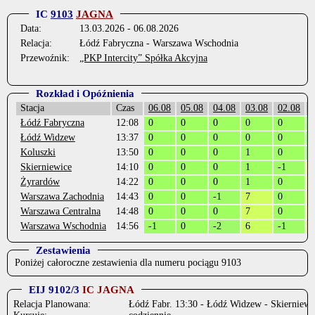
IC
9103
JAGNA
Data:
13.03.2026 - 06.08.2026
Relacja:
Łódź Fabryczna - Warszawa Wschodnia
Przewoźnik:
„PKP Intercity” Spółka Akcyjna
Rozkład i Opóźnienia
Stacja
Czas
06.08
05.08
04.08
03.08
02.08
0
Łódź Fabryczna
12:08
0
0
0
0
0
0
Łódź Widzew
13:37
0
0
0
0
0
0
Koluszki
13:50
0
0
0
1
0
-
Skierniewice
14:10
0
0
0
1
-1
1
Żyrardów
14:22
0
0
0
1
0
1
Warszawa Zachodnia
14:43
0
0
-1
7
0
1
Warszawa Centralna
14:48
0
0
0
7
0
1
Warszawa Wschodnia
14:56
-1
0
-2
6
-1
1
Zestawienia
Poniżej całoroczne zestawienia dla numeru pociągu 9103
EIJ 9102/3
IC JAGNA
Relacja Planowana:
Łódź Fabr. 13:30 - Łódź Widzew - Skierniewi