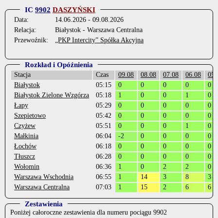
IC
9902
DASZYŃSKI
Data:
14.06.2026 - 09.08.2026
Relacja:
Białystok - Warszawa Centralna
Przewoźnik:
„PKP Intercity” Spółka Akcyjna
Rozkład i Opóźnienia
Stacja
Czas
09.08
08.08
07.08
06.08
05.
Białystok
05:15
0
0
0
0
0
Białystok Zielone Wzgórza
05:18
1
0
0
1
0
Łapy
05:29
0
0
0
0
0
Szepietowo
05:42
0
0
0
0
0
Czyżew
05:51
0
0
0
1
0
Małkinia
06:04
-2
0
0
0
0
Łochów
06:18
0
0
0
0
0
Tłuszcz
06:28
0
0
0
0
0
Wołomin
06:36
1
0
2
2
0
Warszawa Wschodnia
06:55
1
14
3
8
3
Warszawa Centralna
07:03
1
15
2
6
6
Zestawienia
Poniżej całoroczne zestawienia dla numeru pociągu 9902