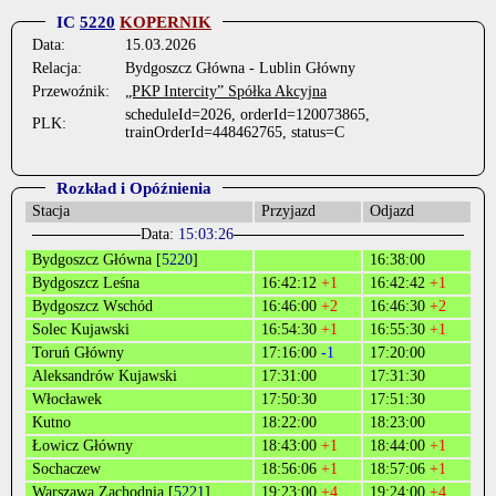
IC
5220
KOPERNIK
Data:
15.03.2026
Relacja:
Bydgoszcz Główna - Lublin Główny
Przewoźnik:
„PKP Intercity” Spółka Akcyjna
scheduleId=2026, orderId=120073865,
PLK:
trainOrderId=448462765, status=C
Rozkład i Opóźnienia
Stacja
Przyjazd
Odjazd
Data:
15:03:26
Bydgoszcz Główna [
5220
]
16:38:00
Bydgoszcz Leśna
16:42:12
+1
16:42:42
+1
Bydgoszcz Wschód
16:46:00
+2
16:46:30
+2
Solec Kujawski
16:54:30
+1
16:55:30
+1
Toruń Główny
17:16:00
-1
17:20:00
Aleksandrów Kujawski
17:31:00
17:31:30
Włocławek
17:50:30
17:51:30
Kutno
18:22:00
18:23:00
Łowicz Główny
18:43:00
+1
18:44:00
+1
Sochaczew
18:56:06
+1
18:57:06
+1
Warszawa Zachodnia [
5221
]
19:23:00
+4
19:24:00
+4